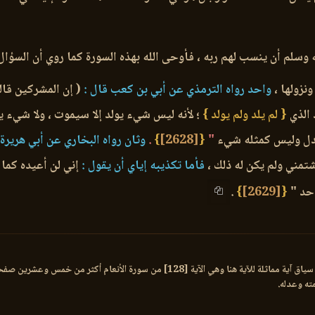
وسلم أن ينسب لهم ربه ، فأوحى الله بهذه السورة كما روي أن السؤال
زولها ،
واحد رواه الترمذي عن أبي بن كعب قال :
( إن المشركين قالو
الذي
{ لم يلد ولم يولد }
؛ لأنه ليس شيء يولد إلا سيموت ، ولا شيء ي
 عدل وليس كمثله شيء
"
{
[2628]
}
.
وثان رواه البخاري عن أبي هريرة 
شتمني ولم يكن له ذلك ،
فأما تكذيبه إياي أن يقول :
إني لن أعيده كما ب
أحد "
{
[2629]
}
.
:كتب السيد رشيد رضا في تفسيره في صدد هذه النقطة وفي سياق آية مماثلة للآية هنا وه
مته وعدله.