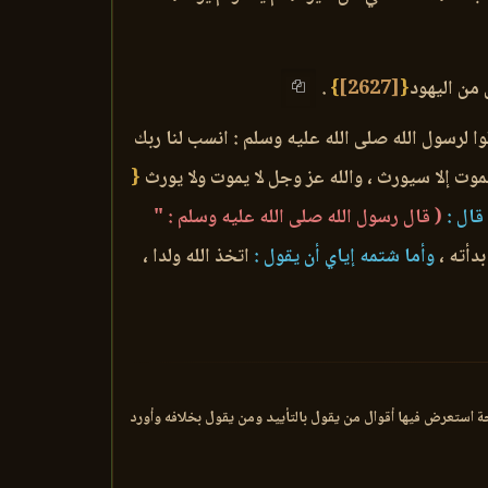
 من اليهود
{
[2627]
}
.
ا لرسول الله صلى الله عليه وسلم : انسب لنا ربك
موت إلا سيورث ، والله عز وجل لا يموت ولا يورث
{
قال :
( قال رسول الله صلى الله عليه وسلم : "
دأته ،
وأما شتمه إياي أن يقول :
اتخذ الله ولدا ،
ي الآية [128] من سورة الأنعام أكثر من خمس وعشرين صفحة استعرض فيها أقوال من يقول بالتأييد ومن يقول بخلافه وأورد