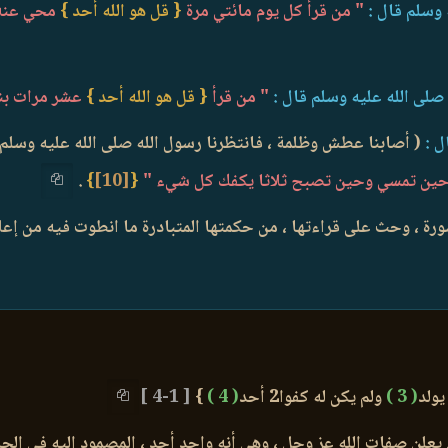
 وسلم قال :
" من قرأ كل يوم مائتي مرة
{ قل هو الله أحد }
محي عنه ذ
صلى الله عليه وسلم قال :
" من قرأ
{ قل هو الله أحد }
عشر مرات بنى 
ل :
( أصابنا عطش وظلمة ، فانتظرنا رسول الله صلى الله عليه وسلم ل
حين تمسي وحين تصبح ثلاثا يكفك كل شيء "
{
[10]
}
.
 ، وحث على قراءتها ، من حكمتها المتبادرة ما انطوت فيه من إعلان 
( 3 )
ولم يكن له كفوا2 أحد
( 4 )
}
[ 1-4 ]
 يعلن صفات الله عز وجل ، وهي أنه واحد أحد ، المصمود إليه في الحا