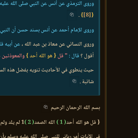
وروى الترمذي عن أنس عن النبي صلى الله عليه
.
}
[8]
{
وروى الإمام أحمد عن أنس بسند حسن أن النبي 
وروى النسائي عن معاذ بن عبد الله ،
عن أبيه قا
أقول ؟
قال :
" قل
{ هو الله أحد }
والمعوذتين 
حيث ينطوي في الأحاديث تنويه بفضل هذه السورة
شائبة .
بسم الله الرحمان الرحيم
{ قل هو الله أحد
( 1 )
الله الصمد
( 2 )
1 لم يلد ولم يولد
في الآيات أمر رباني للنبي صلى الله عليه وسلم بأن