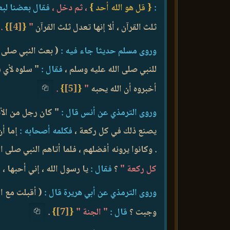
:
{ قل هو الله أحد }
، ثم دخل ،
فقال بعضنا لب
ثلث القرآن ، ألا إنها تعدل ثلث القرآن
"
{
[4]
}
.
وروى مسلم حديثا جاء فيه :
( بعث النبي صلى ا
للنبي صلى الله عليه وسلم ،
فقال :
" سلوه لأي
أخبروه أن الله يحبه
"
{
[5]
}
.
وروى الترمذي عن أنس قال :
" كان رجل من الأن
يصنع ذلك في كل ركعة ،
فكلمه أصحابه :
إما أن
. وكانوا يرونه أفضلهم ، فلما أتاهم النبي صلى ا
كل ركعة "
؟
فقال :
يا رسول الله ، إني أحبها ،
ف
وروى الترمذي عن أبي هريرة قال :
( أقبلت مع ال
وجبت ؟
قال :
" الجنة "
{
[7]
}
.