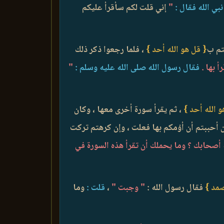
ي الله فقال :
"
إني قلت لكم سأقرأ عليكم
تم ب
{ قل هو الله أحد }
، فلما رجعوا ذكر ذلك
 بها .
فقال رسول الله صلى الله عليه وسلم :
"
 الله أحد }
، ثم يقرأ سورة أخرى معها ، وكان
إن أحببتم أن أؤمكم بها فعلت ، وإن كرهتم تركت
ه أصحابك ؟ وما يحملك أن تقرأ هذه السورة في
صمد }
فقال رسول الله :
" وجبت "
،
قلت :
وما