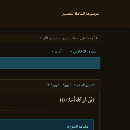
الموسوعة الشاملة للتفسير
🔍 بحث في أسماء السور ونصوص الآيات
الإخلاص
1
سورة
آية
التفسير الحديث لدروزة - دروزة
{قُلۡ هُوَ ٱللَّهُ أَحَدٌ} (1)
مقدمة السورة: