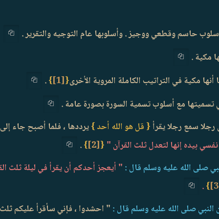
بأسلوب حاسم وقطعي ووجيز . وأسلوبها عام التوجيه والتقرير .
ا مكية .
أنها مكية في التراتيب الكاملة المروية الأخرى
{
[1]
}
.
ي تسميتها مع أسلوب تسمية السورة بصورة عامة .
 رجلا سمع رجلا يقرأ
{ قل هو الله أحد }
يرددها ، فلما أصبح جاء إلى 
نفسي بيده إنها لتعدل ثلث القرآن "
{
[2]
}
.
بي صلى الله عليه وسلم قال :
" أيعجز أحدكم أن يقرأ في ليلة ثلث الق
.
}
النبي صلى الله عليه وسلم قال :
" احشدوا ، فإني سأقرأ عليكم ثلث 