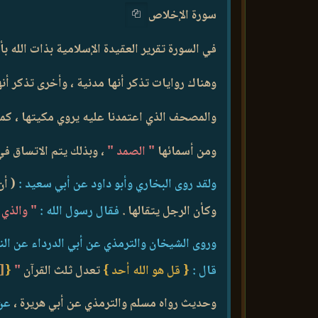
سورة الإخلاص
في السورة تقرير العقيدة الإسلامية بذات الله 
وهناك روايات تذكر أنها مدنية ، وأخرى تذكر أنه
والمصحف الذي اعتمدنا عليه يروي مكيتها ، كما 
ومن أسمائها
" الصمد "
، وبذلك يتم الاتساق ف
ولقد روى البخاري وأبو داود عن أبي سعيد :
( أن
وكأن الرجل يتقالها .
فقال رسول الله :
" والذي 
وروى الشيخان والترمذي عن أبي الدرداء عن الن
قال :
{ قل هو الله أحد }
تعدل ثلث القرآن
"
{
[3]
وحديث رواه مسلم والترمذي عن أبي هريرة ،
عن 