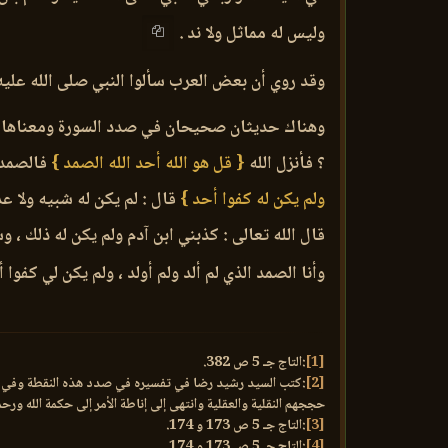
وليس له مماثل ولا ند .
وقد روي أن بعض العرب سألوا النبي صلى الله عليه 
وهناك حديثان صحيحان في صدد السورة ومعناها ون
؟ فأنزل الله
{ قل هو الله أحد الله الصمد }
فالصمد 
ولم يكن له كفوا أحد }
قال : لم يكن له شبيه ولا
قال الله تعالى : كذبني ابن آدم ولم يكن له ذلك ، و
وأنا الصمد الذي لم ألد ولم أولد ، ولم يكن لي كفوا 
[1]
:التاج جـ 5 ص 382.
[2]
حججهم النقلية والعقلية وانتهى إلى إناطة الأمر إلى حكمة الله ورح
[3]
:التاج جـ 5 ص 173 و 174.
[4]
:التاج جـ 5 ص 173 و 174.