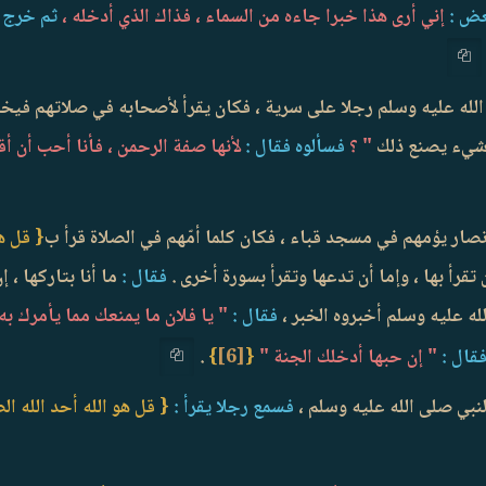
عض :
إني أرى هذا خبرا جاءه من السماء ، فذاك الذي أدخله ،
ثم خرج نب
لله عليه وسلم رجلا على سرية ، فكان يقرأ لأصحابه في صلاتهم فيخ
 شيء يصنع ذلك
" ؟
فسألوه فقال :
لأنها صفة الرحمن ، فأنا أحب أن أقرأ
صار يؤمهم في مسجد قباء ، فكان كلما أمّهم في الصلاة قرأ ب
{ قل هو
 تقرأ بها ، وإما أن تدعها وتقرأ بسورة أخرى .
فقال :
ما أنا بتاركها ، 
لله عليه وسلم أخبروه الخبر ،
فقال :
" يا فلان ما يمنعك مما يأمرك ب
قال :
" إن حبها أدخلك الجنة "
{
[6]
}
.
نبي صلى الله عليه وسلم ،
فسمع رجلا يقرأ :
{ قل هو الله أحد الله ال