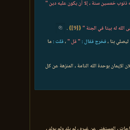
نوب خمسين سنة ، إلا أن يكون عليه دين "
الله له بيتا في الجنة "
{
[9]
}
.
يصلي بنا ،
فخرج فقال :
" قل "
،
قلت :
ما
الإيمان بوحدة الله التامة ، المنزهة عن كل
جات ، المستغني عن غيره ، لم يلد ولم يولد ،