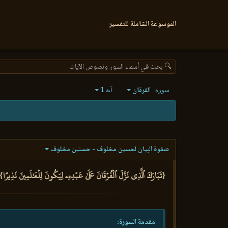
الموسوعة الشاملة للتفسير
🔍 بحث في أسماء السور ونصوص الآيات
الفرقان
1
سورة
آية
صفوة البيان لحسين مخلوف - حسنين مخلوف
{تَبَارَكَ ٱلَّذِي نَزَّلَ ٱلۡفُرۡقَانَ عَلَىٰ عَبۡدِهِۦ لِيَكُونَ لِلۡعَٰلَمِينَ نَذِيرًا} 
مقدمة السورة: