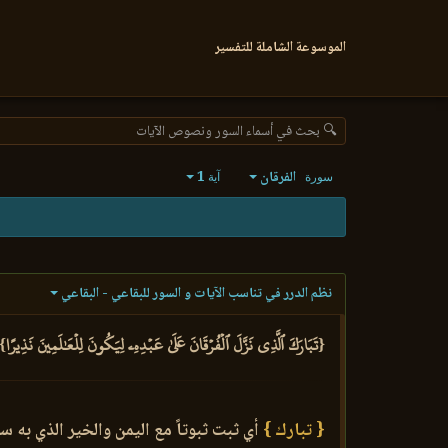
الموسوعة الشاملة للتفسير
🔍 بحث في أسماء السور ونصوص الآيات
الفرقان
1
سورة
آية
نظم الدرر في تناسب الآيات و السور للبقاعي - البقاعي
{تَبَارَكَ ٱلَّذِي نَزَّلَ ٱلۡفُرۡقَانَ عَلَىٰ عَبۡدِهِۦ لِيَكُونَ لِلۡعَٰلَمِينَ نَذِيرًا} 
{ تبارك }
أي ثبت ثبوتاً مع اليمن والخير الذي به س