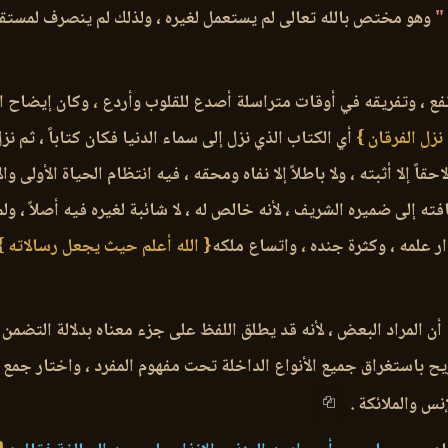
"
وهو مختص بالله تعالى لم يستعمل لغيره ، ولذلك لم ينصرف لمستقب
 أنفع ، وتفريقه في أوقات متراسلة أصدع للقلوب وأردع ، وكان إيضاح ا
نزل الفرقان }
أي الكتاب الذي نزل إلى سماء الدنيا فكان كتاباً ، ثم ن
احقاً إلا أثبته ، ولا باطلاً إلا نفاه ومحقه ، فيه انتظام الحياة الأولى
فته إلى ضميره الشريف ، لأنه خالص له ، لا شائبة لغيره فيه أصلاً ، و
ر علمه ، وكثرة جنده ، واتساع ملكه
{ الله أعلم حيث يجعل رسالاته }
أن المراد البعض ، لأنه قد يطلق اللفظ على جزء معناه بدلالة التضمن ، و
ح باستغراق جميع الأنواع الداخلة تحت مفهوم المفرد ، واختار جمع الع
نس والملائكة .