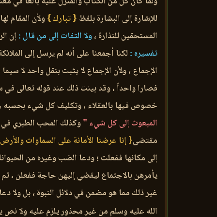
ولما كان كل من الكتاب والمنزل عليه بالغاً في معنا
للإشارة إلى البشارة بلفظ
{ تبارك }
ولأن المقام لها
المستحقين للنذارة ،
ولا التفات إلى من قال :
إن الر
تفسيره :
لكنا أجمعنا على أنه لم يرسل إلى الملائكة 
الإجماع ، ولأن الإجماع لا يثبت بنقل واحد لا سيما
فصارا واحداً ، وقد بينت ذلك عند قوله تعالى في سو
خصوص فيها بالعقلاء ، وتكليف كل شيء بحسبه ، ل
المبعوث إلى كل شيء "
وكذلك المحب الطبري في 
مقتضى
{ إنا عرضنا الأمانة على السماوات والأرض 
إلى مكانها ففعلت ؛ ودعا الضب وغيره من الحيوان
يأمرهن بالاجتماع ليقضي إليهن حاجة ففعلن ، ثم أ
غير ذلك مما هو مضمن في دلائل النبوة ، بل ولا دعا
الله عليه وسلم من غير محذور يلزم عليه ولا نص يخا