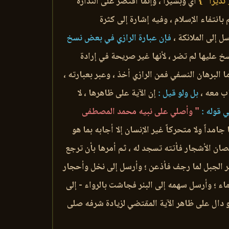
 نذيراً* }
أي وبشيراً ، وإنما اقتصر على النذارة
بانتفاء الإسلام ، وفيه إشارة إلى كثرة
ل إلى الملائكة ،
فإن عبارة الرازي في بعض نسخ
خ عليها لم تضر ، لأنها غير صريحة في إرادة
 البرهان النسفي فمن الرازي أخذ ، وعبر بعبارته ،
ياب معه ،
بل ولو قيل :
إن الآية على ظاهرها ، لا
 قوله :
" وأصلي على نبيه محمد المصطفى
امداً ولا متحركاً غير الإنسان إلا أجابه بما هو
ان الأشجار فأتته تسجد له ، ثم أمرها بأن ترجع
ر الجبل لما رجف فأذعن ؛ وأرسل إلى نخل وأحجار
ء ؛ وأرسل سهمه إلى البئر فجاشت بالرواء - إلى
 هو دال على ظاهر الآية المقتضي لزيادة شرفه صلى