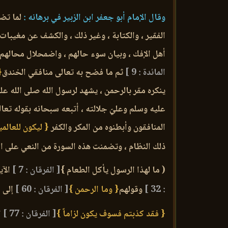
وقال الإمام أبو جعفر ابن الزبير في برهانه :
لما تضم
الفقير ، والكتابة ، وغير ذلك ، والكشف عن مغيبات
أهل الإفك ، وبيان سوء حالهم ، واضمحلال محالهم
المائدة : 9 ]
ثم ما فضح به تعالى منافقي الخندق
{
ينكره مقر بالرحمن ، يشهد لرسول الله صلى الله 
عليه وسلم وعليّ جلالته ، أتبعه سبحانه بقوله تعا
المنافقون وأبطنوه من المكر والكفر
{ ليكون للعالمين
ذلك النظام ، وتضمنت هذه السورة من النعي على ا
( ما لهذا الرسول يأكل الطعام }
[ الفرقان : 7 ]
الآي
: 32 ]
وقولهم
{ وما الرحمن }
[ الفرقان : 60 ]
إلى م
{ فقد كذبتم فسوف يكون لزاماً }
[ الفرقان : 77 ]
ا