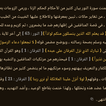
نت سورة النور بيان كثير من الأحكام كحكم الزنا ، ورمي الزوجات به
 ، من تغاير حالات ، تبين بمعرفتها والاطلاع عليها الخبيث من الطيب
 ، في قصة المنافقين في إظهارهم ضد ما يضمرون ؛ ثم كريم وعده للخ
 قد يعلم الله الذين يتسللون منكم لواذاً }
[ النور : 63 ]
إلى آخر الآية ،
عليه وسلم بصحة رسالته ، ويوضح مضمن قوله
{ لا تجعلوا دعاء الرسول
لى
{ تبارك الذي نزل الفرقان على عبده }
[ الفرقان : 1 ]
وهو القرآن الف
 نذيراً }
[ الفرقان : 1 ]
فيحذرهم من مرتكبات المنافقين والتشبه بهم 
لكفار والتعريف ببهتهم وسوء مرتكبهم ما لم يتضمن كثير من نظائرها
ات ، وقولهم
{ لولا أنزل علينا الملائكة أو نرى ربنا }
[ الفرقان : 21 ]
وقو
ا عضد هذه وتخللها ، ولهذا ختمت بقاطع الوعيد ، وأشد التهديد ، وه
نتهى .