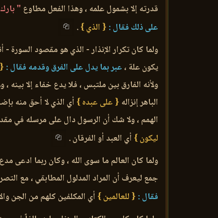
قدرته إلا بشمول علمه ، وهذا الفعل مطاوع
" بارك 
على ذلك فقال :
{ الذي }
.
ولما كان تكرار الإنذار - الذي هو مقصود السورة -
يكون علة ،
عبر بما يدل على الفرق وقدمه فقال :
{ 
ولأنه الفارق بين ملتبس ، فلا يدع خفاء إلا بينه ، ول
الباهر إنزاله
{ على عبده }
أي الذي لا أحق منه بإضا
الهمم ، ولا شك أن الرسول دال على مرسله في مقدا
ليكون }
أي العبد أو الفرقان .
ولما كان العالم ما سوى الله ، وكان ربما ادعى مدع 
جمع ليعرف أن المراد المدلول المطابقي ، مع التصري
فقال :
{ للعالمين }
أي المكلفين كلهم من الجن والإ