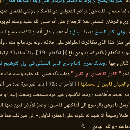
ه ،
عبر بما يصح أن يراد به المنذر والإنذار على وجه المبالغة فقال :
{
 ، لما ختم به تلك من إعراض المتولين عن الأحكام ، ونفى الإيمان عنهم 
ازي والبرهان النسفي نقلا الإجماع على أنه صلى الله عليه وسلم لم يرس
،
وفي أكثر النسخ :
بينا -
بدل :
أجمعنا ، على أنه لو اتفقت جميع النس
 في مثل هذا الذي تظافرت الظواهر على خلافه ، ولم يرد مانع منه ، وأما
رة الأنعام ( لأنذركم به ومن بلغ }
[ الأنعام : 19 ]
بياناً شافياً لا ارت
كان وجهاً ،
وبذلك صرح الإمام تاج الدين السبكي في أول الترشيح في
آخر
" القرى لقاصدي أم القرى "
وذلك لأنه صلى الله عليه وسلم ما دعا ج
والجبال فأبين أن يحملنها }
[ الأحزاب : 72 ]
دعا غير مرة عدة من أغص
ات العجم فأطاعته ؛ ودعا الأشجار غير مرة فسمعت وسعت إليه ؛ وأم
رسل يأمرهن بالرجوع إلى أماكنهن فأجبن ؛ وغمز الأرض فنبع منها الما
 طفلاً رضيعاً إلا شهد له لكونه على الفطرة الأولى - إلى غير ذلك مما
لفه - والله الهادي .