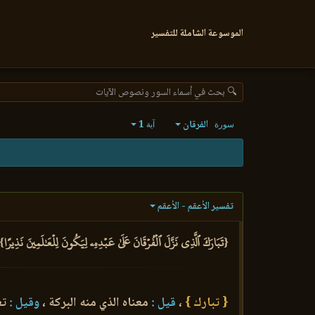
الموسوعة الشاملة للتفسير
🔍 بحث في أسماء السور ونصوص الآيات
الفرقان
1
سورة
آية
تفسير الأعقم - الأعقم
{تَبَارَكَ ٱلَّذِي نَزَّلَ ٱلۡفُرۡقَانَ عَلَىٰ عَبۡدِهِۦ لِيَكُونَ لِلۡعَٰلَمِينَ نَذِيرًا} 
{ تبارك }
،
قيل :
معناه الذي منه البركة ،
وقيل :
تع