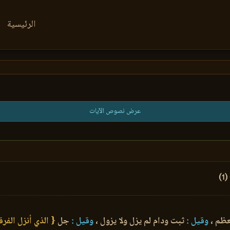
الرئيسية
عرض نصوص الآيات
(1)
ظم ،
وقيل :
ثبت ودام لم يزل ولا يزول ،
وقيل :
جل
{ الذي أنزل الفرق