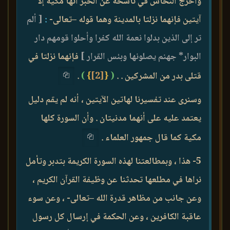
وأخرج النحاس في ناسخه عن الحبر أنها مكية إلا
آيتين فإنهما نزلتا بالمدينة وهما قوله –تعالى-
:
[ ألم
تر إلى الذين بدلوا نعمة الله كفرا وأحلوا قومهم دار
البوار* جهنم يصلونها وبئس القرار ]
فإنهما نزلتا في
قتلى بدر من المشركين . .
(
{
[2]
}
)
.
وسنرى عند تفسيرنا لهاتين الآيتين ، أنه لم يقم دليل
يعتمد عليه على أنهما مدنيتان . وأن السورة كلها
مكية كما قال جمهور العلماء .
5- هذا ، وبمطالعتنا لهذه السورة الكريمة بتدبر وتأمل
نراها في مطلعها تحدثنا عن وظيفة القرآن الكريم ،
وعن جانب من مظاهر قدرة الله –تعالى- ، وعن سوء
عاقبة الكافرين ، وعن الحكمة في إرسال كل رسول