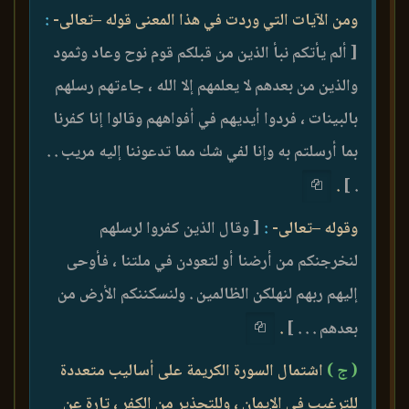
ومن الآيات التي وردت في هذا المعنى قوله –تعالى-
:
[ ألم يأتكم نبأ الذين من قبلكم قوم نوح وعاد وثمود
والذين من بعدهم لا يعلمهم إلا الله ، جاءتهم رسلهم
بالبينات ، فردوا أيديهم في أفواههم وقالوا إنا كفرنا
بما أرسلتم به وإنا لفي شك مما تدعوننا إليه مريب . .
.
. ]
وقوله –تعالى-
:
[ وقال الذين كفروا لرسلهم
لنخرجنكم من أرضنا أو لتعودن في ملتنا ، فأوحى
إليهم ربهم لنهلكن الظالمين . ولنسكننكم الأرض من
بعدهم . . . ]
.
( ج )
اشتمال السورة الكريمة على أساليب متعددة
للترغيب في الإيمان ، وللتحذير من الكفر ، تارة عن