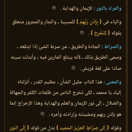
والمراد بالنور :
الإِيمان والهداية .
والباء فى
{ بِإِذْنِ رَبِّهِمْ }
للسببية ، والجار والمجرور متعلق
بقوله
{ لِتُخْرِجَ }
.
والصراط :
الجادة والطريق ، من سرط الشئ إذا ابتلعه ،
وسمى الطريق بذلك ، لأنه يبتلع المارين فيه ، وأبدلت سينه
صادا على لغة قريش .
والمعنى :
هذا كتاب جليل الشأن ، عظيم القدر ، أنزلناه
إليك يا محمد ، لكى تخرج الناس من ظلمات الكفر والجهالة
والضلال ، إلى نور الإِيمان والعلم والهداية وهذا الإِخراج إنما
هو بإذن ربهم ومشيئته وإرادته وأمره .
وقوله
{ إلى صِرَاطِ العزيز الحميد }
بدل من قوله
{ إِلَى النور