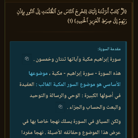
{الٓرۚ كِتَٰبٌ أَنزَلۡنَٰهُ إِلَيۡكَ لِتُخۡرِجَ ٱلنَّاسَ مِنَ ٱلظُّلُمَٰتِ إِلَى ٱلنُّورِ بِإِذۡنِ
رَبِّهِمۡ إِلَىٰ صِرَٰطِ ٱلۡعَزِيزِ ٱلۡحَمِيدِ} (1)
مقدمة السورة:
سورة إبراهيم مكية وآياتها ثنتان وخمسون .
هذه السورة - سورة إبراهيم - مكية ،
موضوعها
الأساسي هو موضوع السور المكية الغالب :
العقيدة
في أصولها الكبيرة : الوحي والرسالة والتوحيد
والبعث والحساب والجزاء .
ولكن السياق في السورة يسلك نهجا خاصا بها في
عرض هذا الموضوع وحقائقه الأصيلة . نهجا مفردا