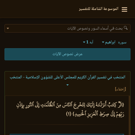
الموسوعة الشاملة للتفسير
🔍 بحث في أسماء السور ونصوص الآيات
ابراهيم
1
سورة
آية
عرض نصوص الآيات
المنتخب في تفسير القرآن الكريم للمجلس الأعلى للشؤون الإسلامية - المنتخب
[إخفاء]
{الٓرۚ كِتَٰبٌ أَنزَلۡنَٰهُ إِلَيۡكَ لِتُخۡرِجَ ٱلنَّاسَ مِنَ ٱلظُّلُمَٰتِ إِلَى ٱلنُّورِ بِإِذۡنِ
رَبِّهِمۡ إِلَىٰ صِرَٰطِ ٱلۡعَزِيزِ ٱلۡحَمِيدِ} (1)