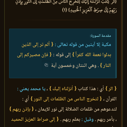
{الٓرۚ كِتَٰبٌ أَنزَلۡنَٰهُ إِلَيۡكَ لِتُخۡرِجَ ٱلنَّاسَ مِنَ ٱلظُّلُمَٰتِ إِلَى ٱلنُّورِ بِإِذۡنِ
رَبِّهِمۡ إِلَىٰ صِرَٰطِ ٱلۡعَزِيزِ ٱلۡحَمِيدِ} (1)
مقدمة السورة:
مكية إلا آيتين من قوله تعالى :
{ ألم تر إلى الذين
بدلوا نعمة الله كفراً }
إلى قوله :
{ فإن مصيركم إلى
النار }
. وهي اثنتان وخمسون آية
{ الر }
أي : هذا كتاب
{ أنزلناه إليك }
،
يا محمد يعني :
القرآن ،
{ لتخرج الناس من الظلمات إلى النور }
أي :
لتدعوهم من ظلمات الضلالة إلى نور الإيمان ،
{ بإذن ربهم }
، بأمر ربهم .
وقيل :
بعلم ربهم .
{ إلى صراط العزيز الحميد