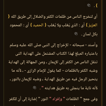
.
}
أى لتخرج الناس من ظلمات الكفر والضلال إلى طريق الله
{
العزيز }
أى : الذى يَغلب ولا يُغلب
{ الحميد }
أى : المحمود
بكل لسان .
وأسند - سبحانه - الإِخراج إلى النبى صلى الله عليه وسلم
باعتباره المبلغ لهذا الكتاب المشتمل على الهداية التى
تنقل الناس من الكفر إلى الإِيمان ، ومن الجهالة إلى الهداية
وشبه الكفر بالظلمات - كما يقول الإِمام الرازى - ، لأنه ما
يتحير الرجل فيه عن طريق الهداية ، وشبه الإِيمان بالنور ،
لأنه ناية ما ينجلى به طريق هدايته
" .
وفى جمع " الظلمات
" وإفراد "
النور " إشارة إلى أن للكفر