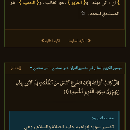
}
أي : إلى دينه ، و
{ العزيز }
، هو الغالب ، و
{ الحميد }
: هو
المستحق للحمد .
الآية السابقة
الآية التالية
تيسير الكريم المنان في تفسير القرآن لابن سعدي - ابن سعدي
[إخفاء]
{الٓرۚ كِتَٰبٌ أَنزَلۡنَٰهُ إِلَيۡكَ لِتُخۡرِجَ ٱلنَّاسَ مِنَ ٱلظُّلُمَٰتِ إِلَى ٱلنُّورِ بِإِذۡنِ
رَبِّهِمۡ إِلَىٰ صِرَٰطِ ٱلۡعَزِيزِ ٱلۡحَمِيدِ} (1)
مقدمة السورة:
تفسير سورة إبراهيم عليه الصلاة والسلام ، وهي