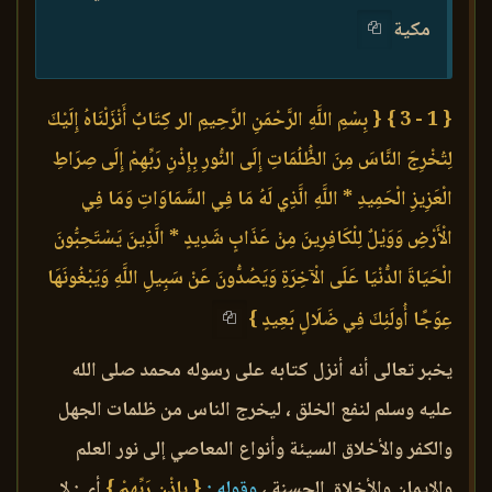
مكية
{ 1 - 3 }
{ بِسْمِ اللَّهِ الرَّحْمَنِ الرَّحِيمِ الر كِتَابٌ أَنْزَلْنَاهُ إِلَيْكَ
لِتُخْرِجَ النَّاسَ مِنَ الظُّلُمَاتِ إِلَى النُّورِ بِإِذْنِ رَبِّهِمْ إِلَى صِرَاطِ
الْعَزِيزِ الْحَمِيدِ * اللَّهِ الَّذِي لَهُ مَا فِي السَّمَاوَاتِ وَمَا فِي
الْأَرْضِ وَوَيْلٌ لِلْكَافِرِينَ مِنْ عَذَابٍ شَدِيدٍ * الَّذِينَ يَسْتَحِبُّونَ
الْحَيَاةَ الدُّنْيَا عَلَى الْآخِرَةِ وَيَصُدُّونَ عَنْ سَبِيلِ اللَّهِ وَيَبْغُونَهَا
عِوَجًا أُولَئِكَ فِي ضَلَالٍ بَعِيدٍ }
يخبر تعالى أنه أنزل كتابه على رسوله محمد صلى الله
عليه وسلم لنفع الخلق ، ليخرج الناس من ظلمات الجهل
والكفر والأخلاق السيئة وأنواع المعاصي إلى نور العلم
والإيمان والأخلاق الحسنة ،
وقوله :
{ بِإِذْنِ رَبِّهِمْ }
أي : لا