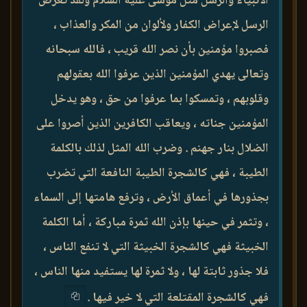
الأنبياء والرسل مثل موسى عليه السلام ولقد تعرض
الرسل لإعراض الكفار ولألوان من المكر والعذاب ،
فصبروا مؤمنين بأن نصر الله قريب ، فالله سبحانه
وتعالى يهدي المؤمنين الذين عرفوا الله بعقولهم
وقلوبهم ، وتمسكوا بما عرفوا من حق ، وهو يدخل
المؤمنين جناته ، ويعاقب الكافرين الذين أصروا على
الضلال بنار جهنم . وضرب الله المثل لذلك بالكلمة
الطيبة ، فهي كالشجرة الطيبة النافعة التي تضرب
بجذورها في أعماق الأرض ، وترفع هامتها إلى السماء
، وتثمر في حينها بإذن الله ثمرة مباركة ، أما الكلمة
الخبيثة فهي كالشجرة الخبيثة التي لا تنفع الناس ،
فلا جذور ثابتة لها ، ولا ثمرة لها يستفيد منها الناس ،
فهي كالشجرة المقتلعة التي لا خير فيها .