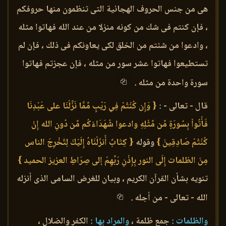
هى من جنس الحروف الهجائية التى تنظمون منها حروفكم
، فإن كنتم فى شك من كونه منزلا من عند الله فهاتوا مثله
، وادعوا من شئتم من الخلق لكى يعاونكم فى ذلك ، فإن لم
تستطيعوا فهاتوا عشر سور من مثله ، فإن عجزتم فهاتوا
سورة واحدة من مثله .
قال - تعالى -
:
{ وَإِن كُنْتُمْ فِي رَيْبٍ مِّمَّا نَزَّلْنَا على عَبْدِنَا
فَأْتُواْ بِسُورَةٍ مِّن مِّثْلِهِ وادعوا شُهَدَاءَكُم مِّن دُونِ الله إِنْ
كُنْتُمْ صَادِقِينَ }
وقوله
{ كِتَابٌ أَنزَلْنَاهُ إِلَيْكَ لِتُخْرِجَ الناس
مِنَ الظلمات إِلَى النور بِإِذْنِ رَبِّهِمْ إلى صِرَاطِ العزيز الحميد }
تنويه بشأن القرآن الكريم ، وبيان للغرض السامى الذى أنزله
الله - تعالى - من أجله .
والظلمات :
جمع ظلمة ،
والمراد بها :
الكفر والضلال ،