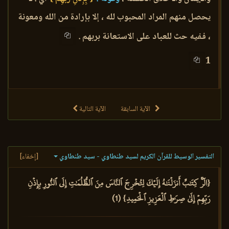
يحصل منهم المراد المحبوب لله ، إلا بإرادة من الله ومعونة
، ففيه حث للعباد على الاستعانة بربهم .
1
الآية السابقة
الآية التالية
التفسير الوسيط للقرآن الكريم لسيد طنطاوي - سيد طنطاوي
[إخفاء]
{الٓرۚ كِتَٰبٌ أَنزَلۡنَٰهُ إِلَيۡكَ لِتُخۡرِجَ ٱلنَّاسَ مِنَ ٱلظُّلُمَٰتِ إِلَى ٱلنُّورِ بِإِذۡنِ
رَبِّهِمۡ إِلَىٰ صِرَٰطِ ٱلۡعَزِيزِ ٱلۡحَمِيدِ} (1)