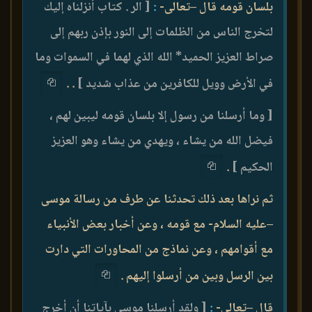
بلسان قومه قال –تعالى-
:
[ الر . كتاب أنزلناه إليك
لتخرج الناس من الظلمات إلى النور بإذن ربهم إلى
صراط العزيز الحميد* الله الذي لهما في السموات وما
في الأرض وويل للكافرين من عذاب شديد ]
. .
[ وما أرسلنا من رسول إلا بلسان قومه ليبين لهم ،
فيضل الله من يشاء ، ويهدي من يشاء وهو العزيز
الحكيم ]
.
ثم نراها بعد ذلك تحدثنا عن طرف من رسالة موسى
–عليه السلام- مع قومه ، وعن أخبار بعض الأنبياء
مع أقوامهم ، وعن نماذج من المحاورات التي دارت
بين الرسل وبين من أرسلوا إليهم .
قال –تعالى-
:
[ ولقد أرسلنا موسى بآياتنا أن أخرج