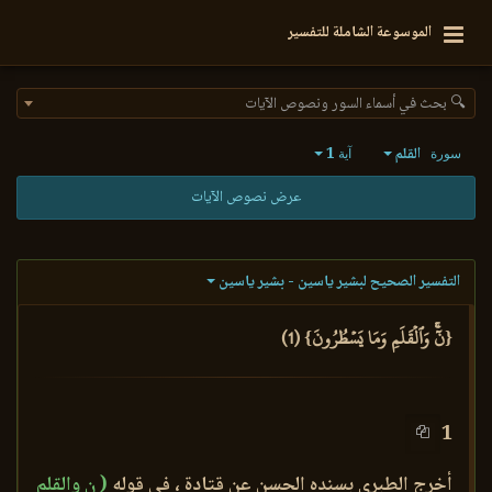
الموسوعة الشاملة للتفسير
🔍 بحث في أسماء السور ونصوص الآيات
القلم
1
سورة
آية
عرض نصوص الآيات
التفسير الصحيح لبشير ياسين - بشير ياسين
{نٓۚ وَٱلۡقَلَمِ وَمَا يَسۡطُرُونَ} (1)
1
أخرج الطبري بسنده الحسن عن قتادة ، في قوله
( ن والقلم