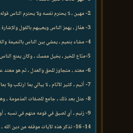
2- مهين ، لا يحترم نفسه ولا يحترم الناس قوله .
3- همّاز ، يهمز الناس ويعيبهم بالقول والإشارة .
4- مشاء بنميم ، يمشي بين الناس بالنميمة والفتنة والفساد .
5-منّاع للخير ، بخيل ممسك ، وكان يمنع الناس من الإيمان ، ويهدد من يحس منه الاستعداد للإيمان .
6- معتد ، متجاوز للحق والعدل ، ثم هو معتد على النبي صلى الله عليه وسلم وعلى المسلمين .
7- أثيم ، كثير الآثام ، لا يبالي بما ارتكب ولا بما اجترح .
8- عتل بعد ذلك ، جامع للصفات المذمومة ، وهو فظّ غليظ جاف .
9- زنيم ، أي لصيق في قومه متهم في نسبه ، أو معروف بالشرور والآثام .
14- 16- تذكر هذه الآيات موقفه من دين ال