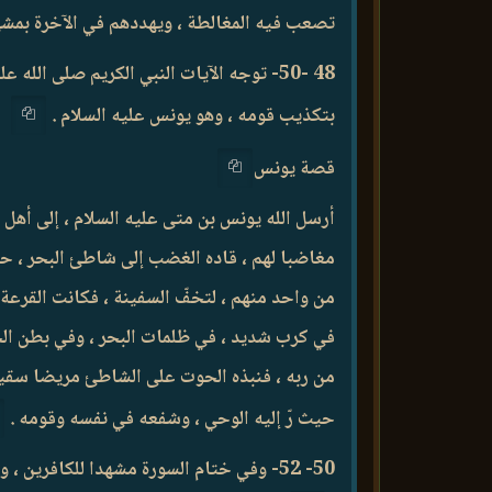
تصعب فيه المغالطة ، ويهددهم في الآخرة بمشهد
48 -50- توجه الآيات النبي الكريم صلى ال
بتكذيب قومه ، وهو يونس عليه السلام .
قصة يونس
أرسل الله يونس بن متى عليه السلام ، إلى أهل
مغاضبا لهم ، قاده الغضب إلى شاطئ البحر ، ح
من واحد منهم ، لتخفّ السفينة ، فكانت القرعة 
في كرب شديد ، في ظلمات البحر ، وفي بطن الح
من ربه ، فنبذه الحوت على الشاطئ مريضا سقيما ،
حيث رّ إليه الوحي ، وشفعه في نفسه وقومه .
50- 52- وفي ختام السورة مشهدا للكافر