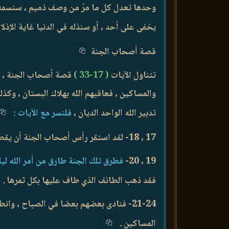
وحدها تعدل كل ما مرّ من وصف ذميم ، سنسمه
يخفى على أحد ، أو سنذله في الدنيا غاية الإذل
قصة أصحاب الجنة
تتناول الآيات
( 17-33 )
قصة أصحاب الجنة ، وهم
والمساكين ، فعاقبهم الله بهلاك البستان ، وكذ
تدبير الله الواحد الديان ،
فلنسر مع الآيات :
17 ، 18- لقد استقر رأس أصحاب الجنة أن يقطعوا ثمرها عند الصباح ، دون أن يستثنوا منه شيئا للمساكين ، وأقسموا على هذا ، وعقدوا النية عليه .
19 ، 20-
فطرق تلك الجنة طارق من أمر الله ليلا
فقد ذهب الطائف الذي طاف عليها بكل ثمرها .
21-24- فنادى بعضهم بعضا في الصباح ، و
المساكين .