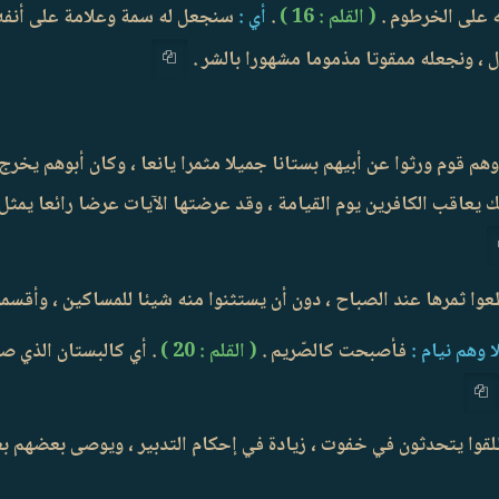
 على الخرطوم .
( القلم : 16 )
.
أي :
سنجعل له سمة وعلامة على أنفه ، 
ال ، ونجعله ممقوتا مذموما مشهورا بالشر .
 قوم ورثوا عن أبيهم بستانا جميلا مثمرا يانعا ، وكان أبوهم يخرج ز
لك يعاقب الكافرين يوم القيامة ، وقد عرضتها الآيات عرضا رائعا يم
 وهم نيام :
فأصبحت كالصّريم .
( القلم : 20 )
. أي كالبستان الذي ص
انطلقوا يتحدثون في خفوت ، زيادة في إحكام التدبير ، ويوصى بعضهم بع