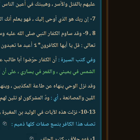
عليهم بالقتل والأسر ، وهيبتك في أعين الناس 
7- إن ربك هو الذي أوحى إليك ، فهو يعلم أنك المهتدي ، والمكذب بك ضال عن طريق الهدى ، وسيجازي كل إنسان بحسب ما يستحق .
8 ، 9- وقد ساوم الكفار النبي صلى الله عليه وسلم ، وعرضوا عليه أن يعبدوا إلهه يوما وأن يعبد آلهتهم يوما ،
تعالى : قل يا أيها الكافرون* لا أعبد ما تعبدون 
وفي كتب السيرة :
أن الكفار حرّضوا أبا طالب ع
الشمس في يميني ، والقمر في يساري ، على أن أت
وقد نزل الوحي ينهاه عن طاعة المكذبين ، وينه
اللين والمصانعة ،
أي :
ودّ المشركون لو تلين له
10-13- نزلت هذه الآيات في الوليد بن المغيرة ،
تصف هذا الكافر بتسع صفات كلها ذميم :
1- فهو حلاّف ، كثير الحلف .