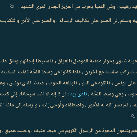
 رهيب ، وفي الدنيا بحرب من العزيز الجبار القوي الشديد .
له عليه وسلم إلى الصبر على تكاليف الرسالة ، والصبر على الأذى والتكذ
 قرية نينوى بجوار مدينة الموصل بالعراق ، فاستبطأ إيمانهم وشق عل
يث ركب سفينة مع آخرين ، فلما كانوا في وسط اللجّة ثقلت السفينة 
على يونس ، فألقوه في اليمّ ، فابتلعه الحوت ، عندئذ نادى يونس ، و
وت ، وفي وسط اللجّة ،
نادى ربه :
أن لا إله إلا أنت سبحانك إني كنت
 ثم يسر الله له الأمور ، واصطفاه وأوحى إليه ، وأرسله إلى مائة ألف
ين ، وهم يتلقون الدعوة من الرسول الكريم في غيظ عنيف ، وحسد عميق 