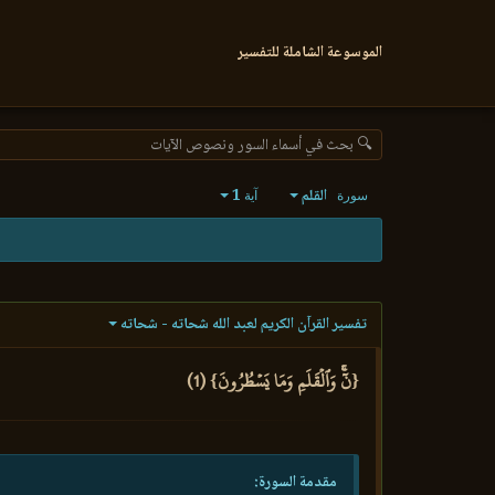
الموسوعة الشاملة للتفسير
🔍 بحث في أسماء السور ونصوص الآيات
القلم
1
سورة
آية
تفسير القرآن الكريم لعبد الله شحاته - شحاته
{نٓۚ وَٱلۡقَلَمِ وَمَا يَسۡطُرُونَ} (1)
مقدمة السورة: