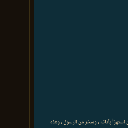
رآن استهزأ بآياته ، وسخر من الرسول ، وهذه