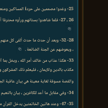
25- وغدوا مصممين على حردi المساكين ومنعهم وحرمانهم ، قادرين عند أنفسهم على المنع وحجب منفعتها على المساكين .
26 ، 27- فلما شاهدوا بستانهم ورأوه محترقا أنكروه ،
28- 32- وبعد أن حدث ما حدث ألقى كل منهم
، ويعوضهم عن الجنة الضائعة .
33- هكذا عذاب من خالف أمر الله ، وبخل بما آ
مكذب بالدين والإيمان ، فليعلم ذلك المشركون 
والقصة مسوقة لغاية معينة هي بيان عاقبة الجحو
34- وفي مقابل ما أعد للكافرين ، بيان بالنعيم الذي أعد للمتقين .
35- 47- وعند هاتين الخاتمتين يدخل القر