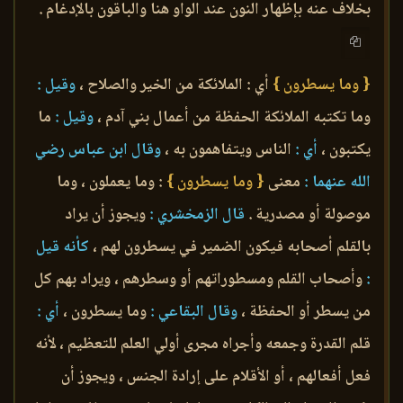
بخلاف عنه بإظهار النون عند الواو هنا والباقون بالإدغام .
{ وما يسطرون }
أي : الملائكة من الخير والصلاح ،
وقيل :
وما تكتبه الملائكة الحفظة من أعمال بني آدم ،
وقيل :
ما
يكتبون ،
أي :
الناس ويتفاهمون به ،
وقال ابن عباس رضي
الله عنهما :
معنى
{ وما يسطرون }
: وما يعملون ، وما
موصولة أو مصدرية .
قال الزمخشري :
ويجوز أن يراد
بالقلم أصحابه فيكون الضمير في يسطرون لهم ،
كأنه قيل
:
وأصحاب القلم ومسطوراتهم أو وسطرهم ، ويراد بهم كل
من يسطر أو الحفظة ،
وقال البقاعي :
وما يسطرون ،
أي :
قلم القدرة وجمعه وأجراه مجرى أولي العلم للتعظيم ، لأنه
فعل أفعالهم ، أو الأقلام على إرادة الجنس ، ويجوز أن