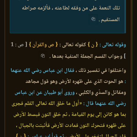
تلك النعمة على من وفقه لطاعته ، فألزمه صراطه
المستقيم .
وقوله تعالى :
{ ن }
كقوله تعالى :
{ ص والقرآن }
[ ص : 1
]
وجواب القسم الجملة المنفية بعدها .
واختلفوا في تفسير ذلك ،
فقال ابن عباس رضي الله عنهما
:
هو الحوت الذي على ظهره الأرض وهو قول مجاهد
ومقاتل والسدّي والكلبي ،
وروى أبو طيبان عن ابن عباس
رضي الله عنهما قال :
«أول ما خلق الله تعالى القلم فجرى
بما هو كائن إلى يوم القيامة ، ثم خلق النون فبسط الأرض
على ظهره فتحرك النون فمادت الأرض فأثبتت بالجبال ،
فإن الجبال لتفخر على الأرض ،
ثم قرأ ابن عباس :
{ ن }