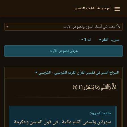
الموسوعة الشاملة للتفسير
🔍 بحث في أسماء السور ونصوص الآيات
القلم
1
سورة
آية
عرض نصوص الآيات
السراج المنير في تفسير القرآن الكريم للشربيني - الشربيني
{نٓۚ وَٱلۡقَلَمِ وَمَا يَسۡطُرُونَ} (1)
مقدمة السورة:
سورة ن وتسمى القلم مكية ، في قول الحسن وعكرمة