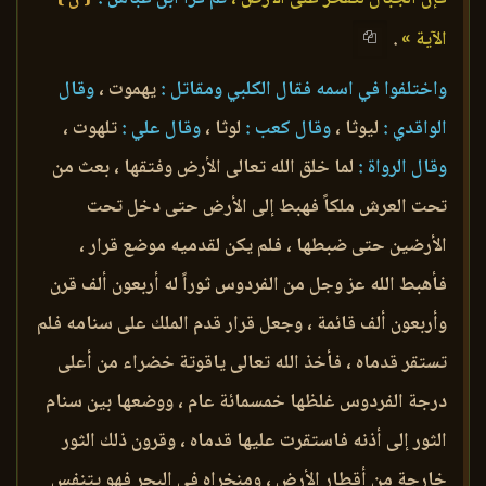
الآية »
.
واختلفوا في اسمه فقال الكلبي ومقاتل :
يهموت ،
وقال
الواقدي :
ليوثا ،
وقال كعب :
لوثا ،
وقال علي :
تلهوت ،
وقال الرواة :
لما خلق الله تعالى الأرض وفتقها ، بعث من
تحت العرش ملكاً فهبط إلى الأرض حتى دخل تحت
الأرضين حتى ضبطها ، فلم يكن لقدميه موضع قرار ،
فأهبط الله عز وجل من الفردوس ثوراً له أربعون ألف قرن
وأربعون ألف قائمة ، وجعل قرار قدم الملك على سنامه فلم
تستقر قدماه ، فأخذ الله تعالى ياقوتة خضراء من أعلى
درجة الفردوس غلظها خمسمائة عام ، ووضعها بين سنام
الثور إلى أذنه فاستقرت عليها قدماه ، وقرون ذلك الثور
خارجة من أقطار الأرض ، ومنخراه في البحر فهو يتنفس