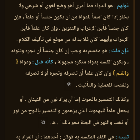
قولهم :
هو الدواة فما أدري أهو وضع لغوي أم شرعي ولا
يخلو إذا كان اسماً للدواة من أن يكون جنساً أو علماً ، فإن
كان جنساً فأين الإعراب والتنوين ، وإن كان علماً فأين
الإعراب وأيهما كان فلا بد له من موقع في تأليف الكلام .
فإن قلت :
هو مقسم به وجب إن كان جنساً أن تجره وتنونه
، ويكون القسم بدواة منكرة مجهولة ،
كأنه قيل :
ودواة
{
والقلم }
وإن كان علماً أن تصرفه وتجره أو لا تصرفه
وتفتحه للعملية والتأنيث .
وكذلك التفسير بالحوت إما أن يراد نون من النينان ، أو
يجعل علماً لليهموت الذي يزعمون والتفسير باللوح من نور
أو ذهب والنهر في الجنة نحو ذلك ا . ه .
تنبيه :
في القلم المقسم به قولان : أحدهما : أن المراد به