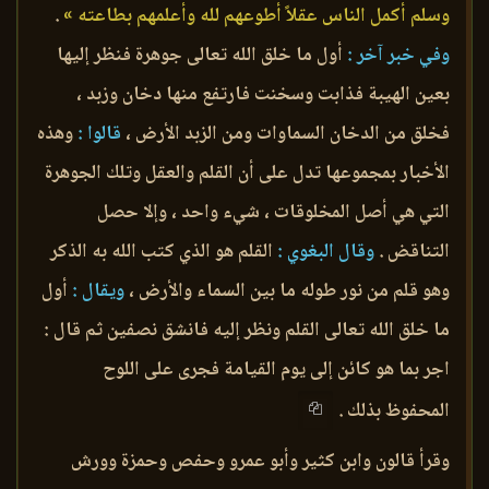
وسلم أكمل الناس عقلاً أطوعهم لله وأعلمهم بطاعته »
.
وفي خبر آخر :
أول ما خلق الله تعالى جوهرة فنظر إليها
بعين الهيبة فذابت وسخنت فارتفع منها دخان وزبد ،
فخلق من الدخان السماوات ومن الزبد الأرض ،
قالوا :
وهذه
الأخبار بمجموعها تدل على أن القلم والعقل وتلك الجوهرة
التي هي أصل المخلوقات ، شيء واحد ، وإلا حصل
التناقض .
وقال البغوي :
القلم هو الذي كتب الله به الذكر
وهو قلم من نور طوله ما بين السماء والأرض ،
ويقال :
أول
ما خلق الله تعالى القلم ونظر إليه فانشق نصفين ثم قال :
اجر بما هو كائن إلى يوم القيامة فجرى على اللوح
المحفوظ بذلك .
وقرأ قالون وابن كثير وأبو عمرو وحفص وحمزة وورش