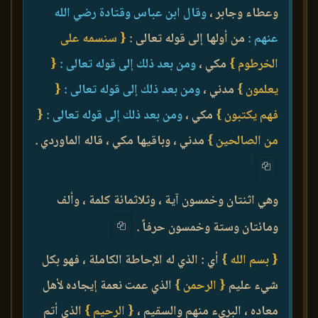
وعطاء وجابر ،
وقال ابن عباس وقتادة رضي الله
عنهم :
من أولها إلى قوله تعالى :
{ سنسمه على
الخرطوم }
مكي ،
ومن بعد ذلك إلى قوله تعالى :
{
يعلمون }
مدني ،
ومن بعد ذلك إلى قوله تعالى :
{
فهم يكتبون }
مكي ،
ومن بعد ذلك إلى قوله تعالى :
{
من الصالحين }
مدني ، وباقيها مكي ، قاله الماوردي .
وهي اثنتان وخمسون آية ، وثلاثمائة كلمة ، وألف
ومائتان وستة وخمسون حرفاً .
{ بسم الله }
أي : الذي له الإحاطة الكاملة ، فهو بكل
شيء عليم
{ الرحمن }
الذي عمت نعمة إيجاده لأهل
معاده ، البريء منهم والسقيم ،
{ الرحيم }
الذي أتم