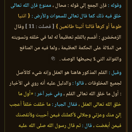
وقوله :
فإن الجمع إلى قوله : محال ،
ممنوع فإن الله تعالى
خلق فيه ذلك كما قال تعالى للسموات والأرض :
{ ائتيا
طوعاً أو كرهاً قالتا أتينا طائعين }
[ فصلت : 11 ]
وقال
الزمخشري : أقسم بالقلم تعظيماً له لما في خلقه وتسويته
من الدلالة على الحكمة العظيمة ، ولما فيه من المنافع
والفوائد التي لا يحيطها الوصف .
وقيل :
القلم المذكور هاهنا هو العقل وإنه شيء كالأصل
لجميع المخلوقات ،
قالوا :
والدليل عليه أنه روي في الأخبار
: أول ما خلق الله تعالى القلم ،
وفي خبر آخر :
«أول ما
خلق الله تعالى العقل ،
فقال الجبار :
ما خلقت خلقاً أعجب
إليَّ منك وعزتي وجلالي لأكملنك فيمن أحببت ولأنقصنك
فيمن أبغضت ،
قال :
ثم قال رسول الله صلى الله عليه