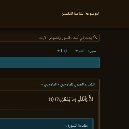
الموسوعة الشاملة للتفسير
🔍 بحث في أسماء السور ونصوص الآيات
القلم
1
سورة
آية
النكت و العيون للماوردي - الماوردي
{نٓۚ وَٱلۡقَلَمِ وَمَا يَسۡطُرُونَ} (1)
مقدمة السورة: