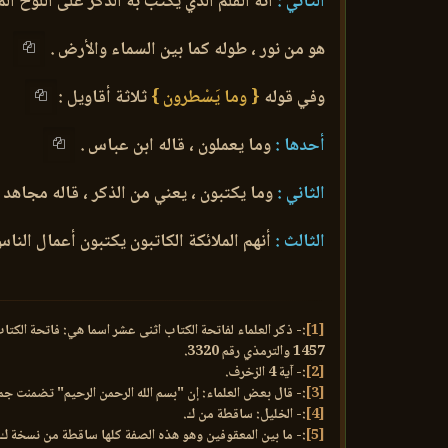
الثاني :
أنه القلم الذي يكتب به الذكر على اللوح ال
هو من نور ، طوله كما بين السماء والأرض .
وفي قوله
{ وما يَسْطرون }
ثلاثة أقاويل :
أحدها :
وما يعملون ، قاله ابن عباس .
الثاني :
وما يكتبون ، يعني من الذكر ، قاله مجاهد 
الثالث :
أنهم الملائكة الكاتبون يكتبون أعمال النا
[1]
:- ذكر العلماء لفاتحة الكتاب اثنى عشر اسما هي: فاتحة الكتا
1457 والترمذي رقم 3320.
[2]
:- آية 4 الزخرف.
[3]
:- قال بعض العلماء: إن "بسم الله الرحمن الرحيم" تضمنت جميع
[4]
:- الخليل: ساقطة من ك.
[5]
:- ما بين المعقوفين وهو هذه الصفة كلها ساقطة من نسخة ك و