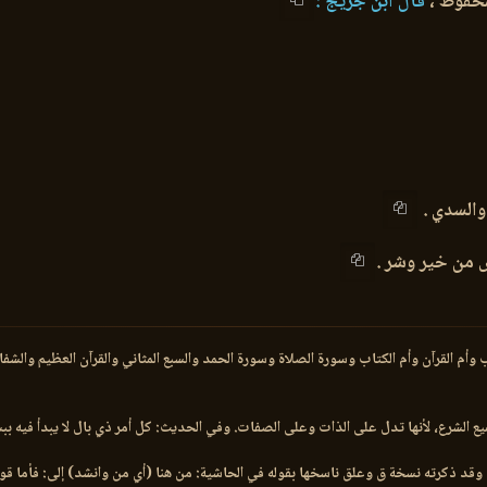
محفوظ ،
قال ابن جريج :
والسدي .
س من خير وشر .
ب وأم القرآن وأم الكتاب وسورة الصلاة وسورة الحمد والسبع المثاني والقرآن العظيم والشفا
 الشرع، لأنها تدل على الذات وعلى الصفات. وفي الحديث: كل أمر ذي بال لا يبدأ فيه ببسم ا
قد ذكرته نسخة ق وعلق ناسخها بقوله في الحاشية: من هنا (أي من وانشد) إلى: فأما قوله