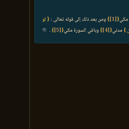
كي
{
[1]
}
ومن بعد ذلك إلى قوله تعالى :
{ لو
 }
مدني
{
[4]
}
وباقي السورة مكي
{
[5]
}
.