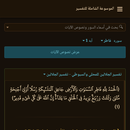
الموسوعة الشاملة للتفسير
🔍 بحث في أسماء السور ونصوص الآيات
فاطر
1
سورة
آية
عرض نصوص الآيات
تفسير الجلالين للمحلي والسيوطي - تفسير الجلالين
{ٱلۡحَمۡدُ لِلَّهِ فَاطِرِ ٱلسَّمَٰوَٰتِ وَٱلۡأَرۡضِ جَاعِلِ ٱلۡمَلَـٰٓئِكَةِ رُسُلًا أُوْلِيٓ أَجۡنِحَةٖ
مَّثۡنَىٰ وَثُلَٰثَ وَرُبَٰعَۚ يَزِيدُ فِي ٱلۡخَلۡقِ مَا يَشَآءُۚ إِنَّ ٱللَّهَ عَلَىٰ كُلِّ شَيۡءٖ قَدِيرٞ}
(1)