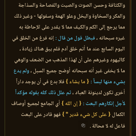
والكثافة وحسن الصوت والصيت والفصاحة والسذاجة
والمكر والسخاوة والبخل وعلو الهمة وسفولها - وغير ذلك
مما يرجع إلى الكم والكيف مما لا يقدر على الإحاطة به
غيره سبحانه ،
فبطل قول من قال :
إنه فرغ من الخلق في
اليوم السابع عند ما أتم خلق آدم فلم يبق هناك زيادة ،
كاليهود وغيرهم على أن لهذا المذهب من الضعف والوهي
ما لا يخفى غير أنه سبحانه أوضح جميع السبل ،
ولم يدع
بشيء منها لبساً :
{ ما يشاء }
فلا بدع في أن يوجد داراً
أخرى تكون لدينونة العباد ،
ثم علل ذلك كله بقوله مؤكداً
لأجل إنكارهم البعث :
{ إن الله }
أي الجامع لجميع أوصاف
الكمال
{ على كل شيء قدير * }
فهو قادر على البعث
فاعل له لا محالة .