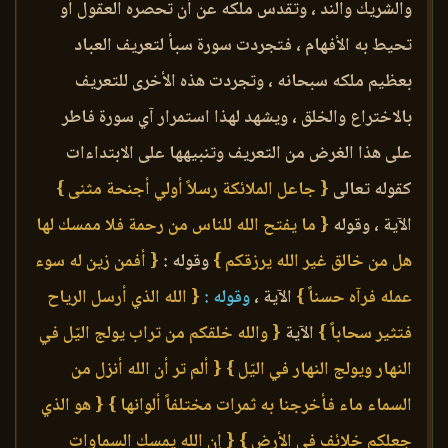
والشريك والند ، وتقدس ملكه عن أن تحصره العقول أو
تحيط به الأفهام ، فتجردت سورة سبأ لتعريف العباد
بعظيم ملكه سبحانه ، وتجردت هذه الأخرى للتعريف
بالاختراع والخلق ، ويشهد لهذا استمرار آي سورة فاطر
على هذا الغرض من التعريف وتنبيهها على الابتداءات
كقوله تعالى
{ جاعل الملائكة رسلاً أولي أجنحة مثنى }
الآية ، وقوله
{ ما يفتح الله للناس من رحمة فلا ممسك لها
هل من خالق غير الله يرزقكم }
وقوله :
{ أفمن زين له سوء
عمله فرآه حسناً }
الآية ،
وقوله :
{ الله الذي أرسل الرياح
فتثير سحاباً }
الآية
{ والله خلقكم من تراب يولج اليّل في
النهار ويولج النهار في اليّل }
{ ألم تر أن الله أنزل من
السماء ماء فأخرجنا به ثمرات مختلفاً ألوانها }
{ هو الذي
جعلكم خلائف في الأرض }
{ إن الله يمسك السماوات