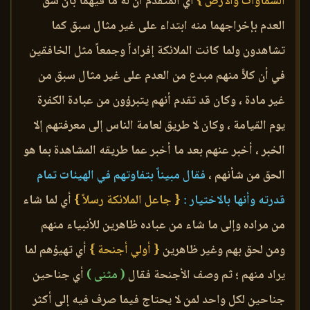
السماوات والأرض }
أي المتقدم أن له ما فيهما بأن شق
العدم بإخراجهما منه ابتداء على غير مثال سبق كما
تشاهدون ولما كانت الملائكة إفراداً وجمعاً مثل الخافقين
في أن كلاًّ منهم مبدع من العدم على غير مثال سبق من
غير مادة ، وكان قد تقدم أنهم يتبرؤون من عبادة الكفرة
يوم القيامة ، وكان لا طريق لعامة الناس إلى معرفتهم إلا
الخبر ، أخبر عنهم بعد ما أخبر عما طريقه المشاهدة بما هو
الحق من شأنهم ،
فقال مبيناً بتفاوتهم في الهيئات تمام
قدرته وأنها بالاختيار :
{ جاعل الملائكة رسلاً }
أي لما شاء
من مراده وإلى ما شاء من عباده ظاهرين للأنبياء منهم
ومن لحق بهم وغير ظاهرين
{ أولي أجنحة }
أي تهيؤهم لما
يراد منهم ؛ ثم وصف الأجنحة فقال
( مثنى )
أي جناحين
جناحين لكل واحد لمن لا يحتاج فيما صرف فيه إلى أكثر