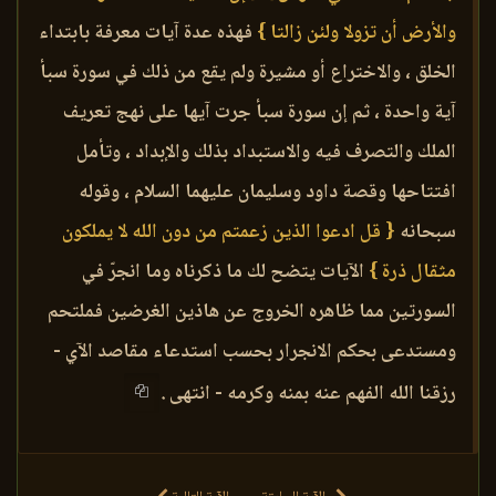
والأرض أن تزولا ولئن زالتا }
فهذه عدة آيات معرفة بابتداء
الخلق ، والاختراع أو مشيرة ولم يقع من ذلك في سورة سبأ
آية واحدة ، ثم إن سورة سبأ جرت آيها على نهج تعريف
الملك والتصرف فيه والاستبداد بذلك والإبداد ، وتأمل
افتتاحها وقصة داود وسليمان عليهما السلام ، وقوله
سبحانه
{ قل ادعوا الذين زعمتم من دون الله لا يملكون
مثقال ذرة }
الآيات يتضح لك ما ذكرناه وما انجرّ في
السورتين مما ظاهره الخروج عن هاذين الغرضين فملتحم
ومستدعى بحكم الانجرار بحسب استدعاء مقاصد الآي -
رزقنا الله الفهم عنه بمنه وكرمه - انتهى .