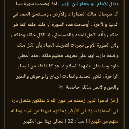
وقال الإمام أبو جعفر ابن الزبير :
لما أوضحت سورة سبأ
أنه سبحانه مالك السماوات والأرض ، ومستحق الحمد في
الدنيا والآخرة ، أوضحت هذه السورة أن ذلك خلقه كما هو
ملكه ، وأنه الأهل للحمد والمستحق ، إذ الكل خلقه وملكه ،
ولأن السورة الأولى تجردت لتعريف العباد بأن الكل ملكه
وخلقه دارت آيها على تعريف عظيم ملكه ، فقد أعطي
داود وسليمان عليهما السلام ما هو كالنقطة من البحار
الزاخرة ، فلان الحديد وانقادت الرياح والوحوش والطير
والجن والإنس مذللة خاضعة
{ قل ادعوا الذين زعمتم من دون الله لا يملكون مثقال ذرة
في السماوات ولا في الأرض وما لهم فيهما من شرك وما له
منهم من ظهير }
[ سبأ : 22 ]
تعالى ربنا عن الظهير