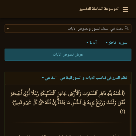
الموسوعة الشاملة للتفسير
🔍 بحث في أسماء السور ونصوص الآيات
فاطر
1
سورة
آية
عرض نصوص الآيات
نظم الدرر في تناسب الآيات و السور للبقاعي - البقاعي
{ٱلۡحَمۡدُ لِلَّهِ فَاطِرِ ٱلسَّمَٰوَٰتِ وَٱلۡأَرۡضِ جَاعِلِ ٱلۡمَلَـٰٓئِكَةِ رُسُلًا أُوْلِيٓ أَجۡنِحَةٖ
مَّثۡنَىٰ وَثُلَٰثَ وَرُبَٰعَۚ يَزِيدُ فِي ٱلۡخَلۡقِ مَا يَشَآءُۚ إِنَّ ٱللَّهَ عَلَىٰ كُلِّ شَيۡءٖ قَدِيرٞ}
(1)