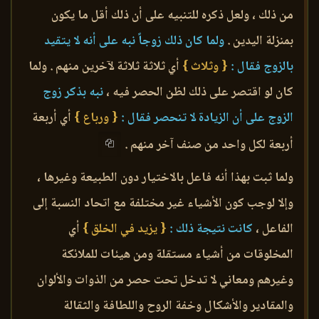
من ذلك ، ولعل ذكره للتنبيه على أن ذلك أقل ما يكون
بمنزلة اليدين .
ولما كان ذلك زوجاً نبه على أنه لا يتقيد
بالزوج فقال :
{ وثلاث }
أي ثلاثة ثلاثة لآخرين منهم . ولما
كان لو اقتصر على ذلك لظن الحصر فيه ،
نبه بذكر زوج
الزوج على أن الزيادة لا تنحصر فقال :
{ ورباع }
أي أربعة
أربعة لكل واحد من صنف آخر منهم .
ولما ثبت بهذا أنه فاعل بالاختيار دون الطبيعة وغيرها ،
وإلا لوجب كون الأشياء غير مختلفة مع اتحاد النسبة إلى
الفاعل ،
كانت نتيجة ذلك :
{ يزيد في الخلق }
أي
المخلوقات من أشياء مستقلة ومن هيئات للملائكة
وغيرهم ومعاني لا تدخل تحت حصر من الذوات والألوان
والمقادير والأشكال وخفة الروح واللطافة والثقالة