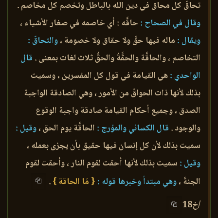
تحاقّ كل محاق في دين الله بالباطل وتخصم كل مخاصم .
وقال في الصحاح :
حاقَّه : أي خاصمه في صغار الأشياء ،
ويقال :
ماله فيها حقّ ولا حقاق ولا خصومة ،
والتحاقّ :
التخاصم ، والحاقَّة والحقَّةُ والحقُّ ثلاث لغات بمعنى .
قال
الواحدي :
هي القيامة في قول كل المفسرين ، وسميت
بذلك لأنها ذات الحواقّ من الأمور ، وهي الصادقة الواجبة
الصدق ، وجميع أحكام القيامة صادقة واجبة الوقوع
والوجود .
قال الكسائي والمؤرج :
الحاقَّة يوم الحق ،
وقيل :
سميت بذلك لأن كل إنسان فيها حقيق بأن يجزى بعمله ،
وقيل :
سميت بذلك لأنها أحقت لقوم النار ، وأحقت لقوم
الجنةَ ،
وهي مبتدأ وخبرها قوله :
{ مَا الحاقة }
.
/خ18