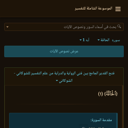
الموسوعة الشاملة للتفسير
🔍 بحث في أسماء السور ونصوص الآيات
الحاقة
1
سورة
آية
عرض نصوص الآيات
فتح القدير الجامع بين فني الرواية والدراية من علم التفسير للشوكاني -
الشوكاني
{ٱلۡحَآقَّةُ} (1)
مقدمة السورة: