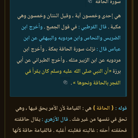
سورة الحاقة
هي إحدى وخمسون آية ، وقيل اثنتان وخمسون وهي
مكية .
قال القرطبي :
في قول الجميع .
وأخرج ابن
الضريس والنحاس وابن مردويه والبيهقي عن ابن
عباس قال :
نزلت سورة الحاقة بمكة . وأخرج ابن
مردويه عن ابن الزبير مثله . وأخرج الطبراني عن أبي
برزة
«أن النبي صلى الله عليه وسلم كان يقرأ في
الفجر بالحاقة ونحوها »
.
قوله :
{ الحاقة }
هي : القيامة لأن الأمر يحق فيها ، وهي
تحق في نفسها من غير شك .
قال الأزهري :
يقال حاققته
فحققته أحقه : غالبته فغلبته أغلبه . فالقيامة حاقة لأنها