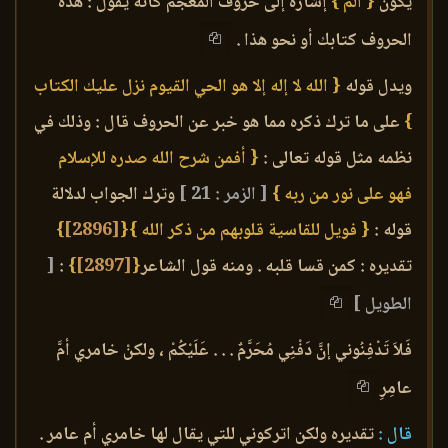
يكون
{ الم }
إشارة إلى حروف المعجم كأنه يقول : هذه
الحروف كتابك أو نحو هذا .
ويدل قوله
{ الله لا إله إلا هو الحي القيوم نزل عليك الكتاب
}
على ما ترك ذكره مما هو خبر عن الحروف قال : وذلك في
نظمه مثل قوله تعالى :
{ أفمن شرح الله صدره للإسلام
فهو على نور من ربه }
[ الزمر : 21 ]
وترك الجواب لدلالة
قوله :
{ فويل للقاسية قلوبهم من ذكر الله }
{
[2896]
}
تقديره : كمن قسا قلبه . ومنه قول الشاعر
{
[2897]
}
:
[
الطويل ]
فَلاَ تَدْفِنُوني إنَّ دَفْنِي مُحَرَّمٌ . . . عَلَيْكُمْ ، ولكنْ خامري أمَّ
عامِرِ
قال :
تقديره ولكن اتركوني للتي يقال لها خامري أم عامر .