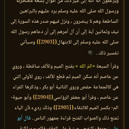
ويزعمون أنه الله إلى غير ذلك من أقوال بشعة مضطربة
ورسول الله صلى الله عليه وسلم يرد عليهم بالبراهين
الساطعة وهم لا يبصرون ، ونزل فيهم صدر هذه السورة إلى
نيف وثمانين آية إلى أن آل أمرهم إلى أن دعاهم رسول الله
صلى الله عليه وسلم إلى الابتهال
{
[2903]
}
وسيأتي
تفسير ذلك .
وقرأ السبعة
«المَ الله »
بفتح الميم والألف ساقطة ، وروي
عن عاصم أنه سكن الميم ثم قطع الألف ، روى الأولى التي
هي كالجماعة حفص وروى الثانية أبو بكر ، وذكرها الفراء
عن عاصم ، وقرأ أبو جعفر الرؤاسي
{
[2904]
}
وأبو حيوة-
الم- بكسر الميم للالتقاء
{
[2905]
}
وذلك رديء لأن الياء
تمنع ذلك والصواب الفتح قراءة جمهور الناس .
قال أبو
علي :
حروف التهجي مبنية على الوقف فالميم ساكنة