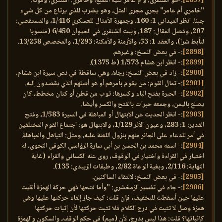
[2897]
:-هو الشنفرى، وأم عامر كنية الضبع؛ وخامري: استتري، وقوله:
"خامري أم عامر" يجري مجرى المثل، وهو يضرب للذي يرتاع من كل شيء
جبنا. انظر الميداني 1: 160، وجمهرة الأمثال للعسكري 1/416، والمستقصي:
207، وفصل المقال: 187، وبيت الشنفرى في الحيوان 6/450 (منسوبا
لتأبط شرا)، والعقد 1: 53، والأزمنة والأمكنة: 1/293، والمخصص 13/258.
[2898]
:- في بعض النسخ: وغيرهم.
[2899]
:- انظر ابن هشام 1/573 (ط 1375).
[2900]
:- زاد في بعض النسخ: رجلا، وهي ساقطة في نص سيرة ابن هشام.
[2901]
:- ثمال القوم: من يقوم بأمرهم أو هو أصلهم الذي يقصدون إليه.
[2902]
:- الحبرة بفتح الباء وكسرها: ثوب من قطن أو كتان مخطط، كان
يصنع باليمن، وجمعه حبرات بالفتح والكسر وأيضا.
[2903]
:- انظر الحديث عن الابتهال أو المباهلة في السيرة 1/583، وفتح
القدير: 1: 283، وعيون الأثر 1/129، والابتهال هو: اجتماع القوم المختلفين
في أمر للدعاء على الجائر منهم بنزول اللعنة عليه، ومثل: التباهل والمباهلة.
[2904]
:- اسمه محمد بن الحسن بن أبي سارة الرؤاسي الكوفي النحوي، له
اختيار في القراءة واختيار في الوقوف، روى عنه الكسائي والفراء (غاية
النهاية: 2/116، وبغية الوعاة 2/82، وطبقات الزبيدي: 135).
[2905]
:- في بعض النسخ: لالتقاء الساكنين.
[2906]
:- جاء في تفسير الزمخشري: "وأما فتحها فهي حركة الهمزة ألقيت
عليها حين أسقطت للتخفيف، فإن قلت: كيف جاز إلقاء حركتها عليها وهي
همزة وصل لا تثبت في درج الكلام فلا تثبت حركتها لأن إثبات حركتها
كإثباتها؟ قلت: هذا ليس بدرج، لأن (ميم) في حكم الوقف، والسكون والهمزة