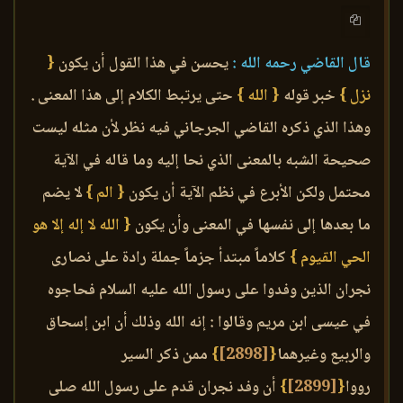
قال القاضي رحمه الله :
يحسن في هذا القول أن يكون
{
نزل }
خبر قوله
{ الله }
حتى يرتبط الكلام إلى هذا المعنى .
وهذا الذي ذكره القاضي الجرجاني فيه نظر لأن مثله ليست
صحيحة الشبه بالمعنى الذي نحا إليه وما قاله في الآية
محتمل ولكن الأبرع في نظم الآية أن يكون
{ الم }
لا يضم
ما بعدها إلى نفسها في المعنى وأن يكون
{ الله لا إله إلا هو
الحي القيوم }
كلاماً مبتدأ جزماً جملة رادة على نصارى
نجران الذين وفدوا على رسول الله عليه السلام فحاجوه
في عيسى ابن مريم وقالوا : إنه الله وذلك أن ابن إسحاق
والربيع وغيرهما
{
[2898]
}
ممن ذكر السير
رووا
{
[2899]
}
أن وفد نجران قدم على رسول الله صلى