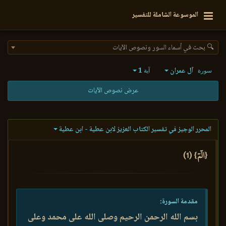
الموسوعة الشاملة للتفسير
🔍 بحث في أسماء السور ونصوص الآيات
آل عمران
1
سورة
آية
عرض نصوص الآيات
المحرر الوجيز في تفسير الكتاب العزيز لابن عطية - ابن عطية
{الٓمٓ} (1)
مقدمة السورة:
بسم الله الرحمن الرحيم وصلى الله على محمد وعلى