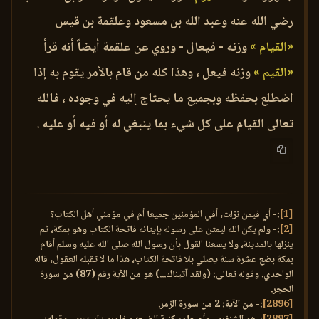
رضي الله عنه وعبد الله بن مسعود وعلقمة بن قيس
«القيام »
وزنه - فيعال - وروي عن علقمة أيضاً أنه قرأ
«القيم »
وزنه فيعل ، وهذا كله من قام بالأمر يقوم به إذا
اضطلع بحفظه وبجميع ما يحتاج إليه في وجوده ، فالله
تعالى القيام على كل شيء بما ينبغي له أو فيه أو عليه .
[1]
:- أي فيمن نزلت، أفي المؤمنين جميعا أم في مؤمني أهل الكتاب؟
[2]
:- ولم يكن الله ليمتن على رسوله بإيتائه فاتحة الكتاب وهو بمكة، ثم
ينزلها بالمدينة، ولا يسعنا القول بأن رسول الله صلى الله عليه وسلم أقام
بمكة بضع عشرة سنة يصلي بلا فاتحة الكتاب، هذا ما لا تقبله العقول، قاله
الواحدي. وقوله تعالى: (ولقد آتيناك...) هو من الآية رقم (87) من سورة
الحجر.
[2896]
:- من الآية: 2 من سورة الزمر.