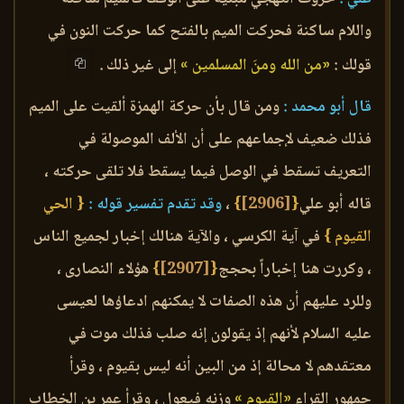
واللام ساكنة فحركت الميم بالفتح كما حركت النون في
قولك :
«من الله ومنَ المسلمين »
إلى غير ذلك .
قال أبو محمد :
ومن قال بأن حركة الهمزة ألقيت على الميم
فذلك ضعيف لإجماعهم على أن الألف الموصولة في
التعريف تسقط في الوصل فيما يسقط فلا تلقى حركته ،
قاله أبو علي
{
[2906]
}
،
وقد تقدم تفسير قوله :
{ الحي
القيوم }
في آية الكرسي ، والآية هنالك إخبار لجميع الناس
، وكررت هنا إخباراً بحجج
{
[2907]
}
هؤلاء النصارى ،
وللرد عليهم أن هذه الصفات لا يمكنهم ادعاؤها لعيسى
عليه السلام لأنهم إذ يقولون إنه صلب فذلك موت في
معتقدهم لا محالة إذ من البين أنه ليس بقيوم ، وقرأ
جمهور القراء
«القيوم »
وزنه فيعول ، وقرأ عمر بن الخطاب