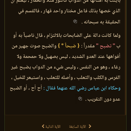
باينت به أمثالها من الدواب كالثور مثلاً والحمار ، ليعلم أن
الذي خصها بذلك فاعل مختار واحد قهار ، فالقسم في
الحقيقة به سبحانه .
ولما كانت دالة على الضابحات بالالتزام ، قال ناصباً به أو
ب
" تضبح "
مقدراً :
{ ضبحاً * }
والضبح صوت جهير من
أفواهها عند العدو الشديد ، ليس بصهيل ولا حمحمة ولا
رغاء ، وهو من النفس ، وليس شيء من الدواب يضبح غير
الفرس والكلب والثعلب ، وأصله للثعلب ، واستيعر للخيل ،
وحكاه ابن عباس رضي الله عنهما فقال :
أح أح ، أو الضبح
عدو دون التقريب .
الآية السابقة
الآية التالية