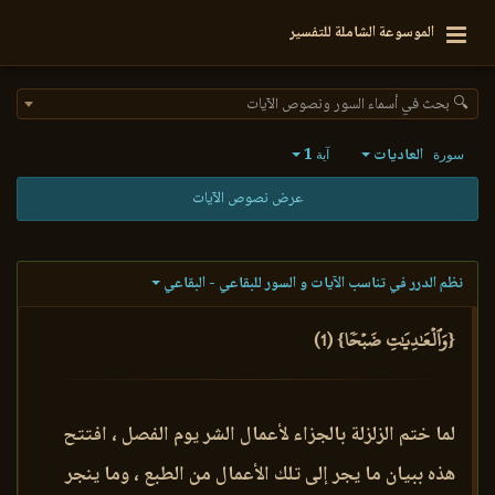
الموسوعة الشاملة للتفسير
🔍 بحث في أسماء السور ونصوص الآيات
العاديات
1
سورة
آية
عرض نصوص الآيات
نظم الدرر في تناسب الآيات و السور للبقاعي - البقاعي
{وَٱلۡعَٰدِيَٰتِ ضَبۡحٗا} (1)
لما ختم الزلزلة بالجزاء لأعمال الشر يوم الفصل ، افتتح
هذه ببيان ما يجر إلى تلك الأعمال من الطبع ، وما ينجر