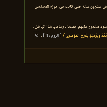
لم تمض عشرون سنة حتى كانت في حوزة المسلمين
لسوء ستدور عليهم جميعا ، ويذهب هذا الباطل ،
بَعْدُ وَيَوْمَئِذٍ يَفْرَحُ المؤمنون }
[ الروم : 4 ]
.