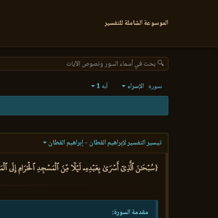
الموسوعة الشاملة للتفسير
🔍 بحث في أسماء السور ونصوص الآيات
الإسراء
1
سورة
آية
تيسير التفسير لإبراهيم القطان - إبراهيم القطان
{سُبۡحَٰنَ ٱلَّذِيٓ أَسۡرَىٰ بِعَبۡدِهِۦ لَيۡلٗا مِّنَ ٱلۡمَسۡجِدِ ٱلۡحَرَامِ إِلَى ٱلۡمَسۡج
مقدمة السورة: