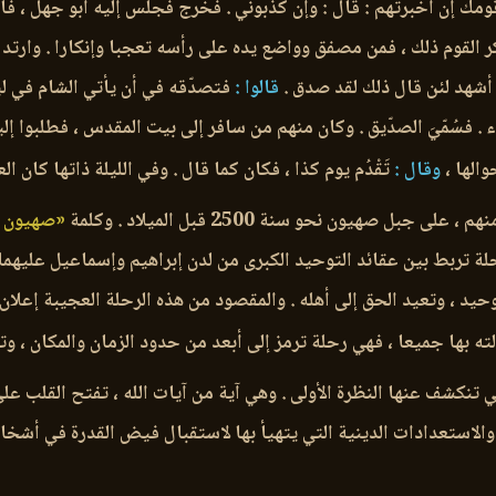
مك إن أخبرتهم : قال : وإن كذّبوني . فخرج فجلس إليه أبو جهل ، فأ
كر القوم ذلك ، فمن مصفق وواضع يده على رأسه تعجبا وإنكارا . وارتد
أشهد لئن قال ذلك لقد صدق .
قالوا :
فتصدّقه في أن يأتي الشام في لي
اء . فسُمّيَ الصدّيق . وكان منهم من سافر إلى بيت المقدس ، فطلبوا
والها ،
وقال :
تَقْدُم يوم كذا ، فكان كما قال . وفي الليلة ذاتها كان 
 صهيون نحو سنة 2500 قبل الميلاد . وكلمة
«صهيون 
ة تربط بين عقائد التوحيد الكبرى من لدن إبراهيم وإسماعيل عليهما 
وحيد ، وتعيد الحق إلى أهله . والمقصود من هذه الرحلة العجيبة إعلان
 بها جميعا ، فهي رحلة ترمز إلى أبعد من حدود الزمان والمكان ، وت
تي تنكشف عنها النظرة الأولى . وهي آية من آيات الله ، تفتح القلب 
والاستعدادات الدينية التي يتهيأ بها لاستقبال فيض القدرة في أشخ