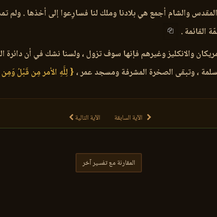
بيت المقدس والشام أجمع هي بلادنا وملك لنا فسارِعوا إلى أخذها . و
ة القائمة .
يكان والانكليز وغيرهم فإنها سوف تزول ، ولسنا نشك في أن دائرة ا
سلمة ، وتبقى الصخرة المشرفة ومسجد عمر ،
{ لِلَّهِ الأمر مِن قَبْلُ وَمِن 
الآية السابقة
الآية التالية
المقارنة مع تفسير آخر