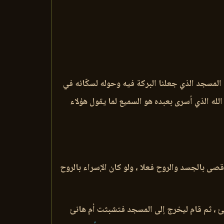
المسجد الذي جعلنا البركة فيه وحوله لسكّانه في
الله الذي أسرى بعبده هو السميع لما يقول هؤلاء
مسجد الأقصى بالجسد والروح فعلا ، ولو كان الإسراء بالروح
نئ ، ثم قام ليخرج إلى المسجد فتشبثت أم هانئ