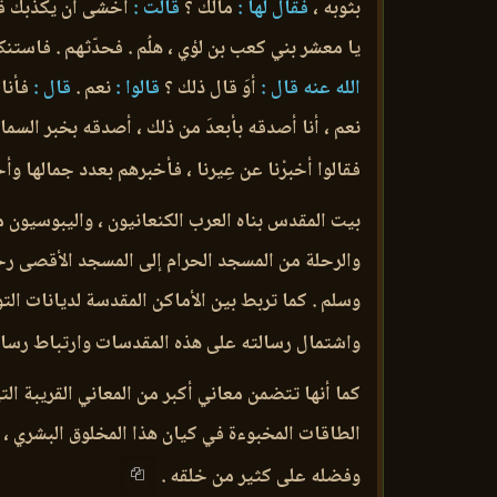
بثوبه ،
فقال لها :
مالك ؟
قالت :
أخشى أن يكذّبك قو
يا معشر بني كعب بن لؤي ، هلُم . فحدّثهم . فاستن
الله عنه قال :
أوَ قال ذلك ؟
قالوا :
نعم .
قال :
فأنا 
نعم ، أنا أصدقه بأبعدَ من ذلك ، أصدقه بخبر السم
فقالوا أخبرْنا عن عِيرنا ، فأخبرهم بعدد جمالها وأح
بيت المقدس بناه العرب الكنعانيون ، واليبوسيون منهم ، على جبل
والرحلة من المسجد الحرام إلى المسجد الأقصى رحل
وسلم . كما تربط بين الأماكن المقدسة لديانات الت
واشتمال رسالته على هذه المقدسات وارتباط رسالته
كما أنها تتضمن معاني أكبر من المعاني القريبة ال
الطاقات المخبوءة في كيان هذا المخلوق البشري ، 
وفضله على كثير من خلقه .