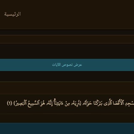
الرئيسية
عرض نصوص الآيات
ِدِ ٱلۡأَقۡصَا ٱلَّذِي بَٰرَكۡنَا حَوۡلَهُۥ لِنُرِيَهُۥ مِنۡ ءَايَٰتِنَآۚ إِنَّهُۥ هُوَ ٱلسَّمِيعُ ٱلۡبَصِيرُ} (1)