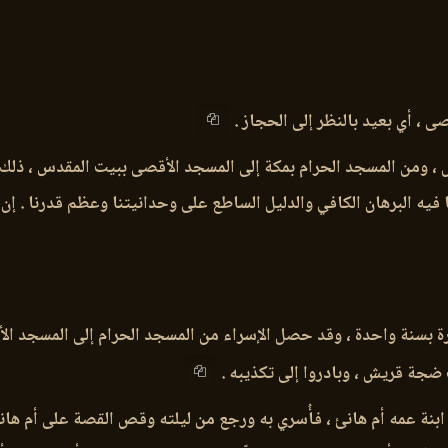
 ، أي بعيد بالنظر إلى الحجاز .
ل ، ومن المسجد الحرام بمكة إلى المسجد الأقصى ببيت المقدس ، ذلك 
 فيه البرهان الكافي والدليل الساطع على وحدانيتنا وعظم قدرنا . إن 
لة 27 من رجب قبل الهجرة بسنة واحدة ، وقد حصل الإسراء من المسجد الحرام إلى ال
ضجة قريش ، وبادروا إلى تكذيبه .
ت ابنة عمه أم هانئ ، فأُسري به ورجع من ليلته وقص القصة على أم ها