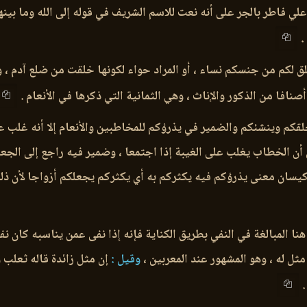
ي فاطر بالجر على أنه نعت للاسم الشريف في قوله إلى الله وما بينهم
.
لكم من جنسكم نساء ، أو المراد حواء لكونها خلقت من ضلع آدم ، 
صنافا من الذكور والإناث ، وهي الثمانية التي ذكرها في الأنعام .
لقكم وينشئكم والضمير في يذرؤكم للمخاطبين والأنعام إلا أنه غلب ع
ن الخطاب يغلب على الغيبة إذا اجتمعا ، وضمير فيه راجع إلى الجعل 
ن كيسان معنى يذرؤكم فيه يكثركم به أي يكثركم يجعلكم أزواجا لأن ذ
نا المبالغة في النفي بطريق الكناية فإنه إذا نفى عمن يناسبه كان نفي
 مثل له ، وهو المشهور عند المعربين ،
وقيل :
إن مثل زائدة قاله ثعلب 
.