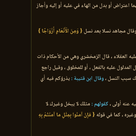
ا اعتراض أو بدل من الهاء في عليه أو إليه وأجاز
وقال مجاهد نسلا بعد نسل
{ وَمِنَ الْأَنْعَامِ أَزْوَاجًا }
ليه العقلاء ، قال الزمخشري وهي من الأحكام ذات
المدلول عليه بالفعل ، أو للمخلوق ، وقيل راجع
لك سبب النسل ،
وقال ابن قتيبة :
يذرؤكم فيه أي
ه عنه أولى ،
كقولهم :
مثلك لا يبخل وغيرك لا
وغيره ، كما في قوله
{ فإِنْ آمنُوا بِمِثْلِ ما آمنْتُمْ بِهِ