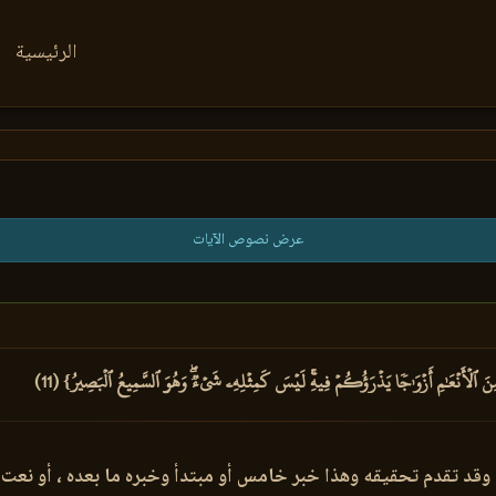
الرئيسية
عرض نصوص الآيات
لۡأَنۡعَٰمِ أَزۡوَٰجٗا يَذۡرَؤُكُمۡ فِيهِۚ لَيۡسَ كَمِثۡلِهِۦ شَيۡءٞۖ وَهُوَ ٱلسَّمِيعُ ٱلۡبَصِيرُ} (11)
، وقد تقدم تحقيقه وهذا خبر خامس أو مبتدأ وخبره ما بعده ، أو نعت