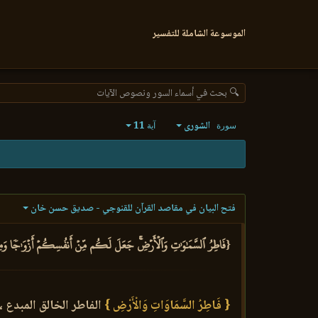
الموسوعة الشاملة للتفسير
🔍 بحث في أسماء السور ونصوص الآيات
الشورى
11
سورة
آية
فتح البيان في مقاصد القرآن للقنوجي - صديق حسن خان
{فَاطِرُ ٱلسَّمَٰوَٰتِ وَٱلۡأَرۡضِۚ جَعَلَ لَكُم مِّنۡ أَنفُسِكُمۡ أَزۡوَٰجٗا وَمِنَ ٱ
{ فَاطِرُ السَّمَاوَاتِ وَالْأَرْضِ }
الفاطر الخالق المبدع 