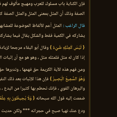
فإن الكناية باب مسلوك للعرب ومهيج مألوف لهم قا
الصفة وذلك أن المثل بمعنى المثل والمثل الصفة 
قال الراغب :
المثل أعم الألفاظ الموضوعة للمشابهة
يشاركه في الكمية فقط والشكل يقال فيما يشاركه ف
{ لَيْسَ كَمِثْلِهِ شَيْءٌ }
وقال أبو البقاء مرجحا لزيادة 
إذا كان له مثل فلمثله مثل ، وهو هو مع أن إثبات ا
ومن فهم هذه الآية الكريمة حق فهمها ، وتدبرها 
وَهُوَ السَّمِيعُ الْبَصِيرُ }
فإن هذا الإثبات بعد ذلك النف
والبرهان القوي ، فإنك تحطم بها كثيرا من البدع ، 
ضممت إليه قول الله سبحانه
{ وَلَا يُحِيطُونَ بِهِ عِلْم
ودع عنك نهيا صيح في حجراته *** ولكن حديث م