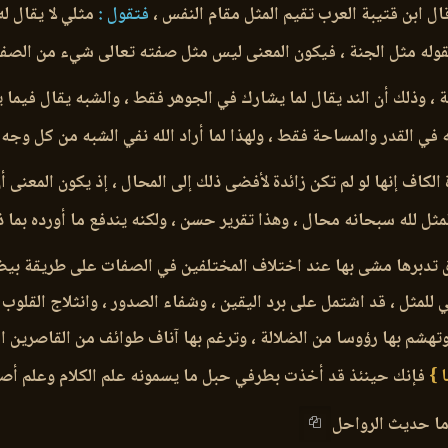
ل ابن قتيبة العرب تقيم المثل مقام النفس ،
فتقول :
مثلي لا يقال له 
كقوله مثل الجنة ، فيكون المعنى ليس مثل صفته تعالى شيء من الصف
 ، وذلك أن الند يقال لما يشارك في الجوهر فقط ، والشبه يقال فيما
ي القدر والمساحة فقط ، ولهذا لما أراد الله نفي الشبه من كل وجه
الكاف إنها لو لم تكن زائدة لأفضى ذلك إلى المحال ، إذ يكون المعنى أ
لمثل لله سبحانه محال ، وهذا تقرير حسن ، ولكنه يندفع ما أورده بما 
حق تدبرها مشى بها عند اختلاف المختلفين في الصفات على طريقة بيض
ي للمثل ، قد اشتمل على برد اليقين ، وشفاء الصدور ، وانثلاج القلوب 
وتهشم بها رؤوسا من الضلالة ، وترغم بها آناف طوائف من القاصرين المت
ًا }
فإنك حينئذ قد أخذت بطرفي حبل ما يسمونه علم الكلام وعلم أصو
ا حديث الرواحل