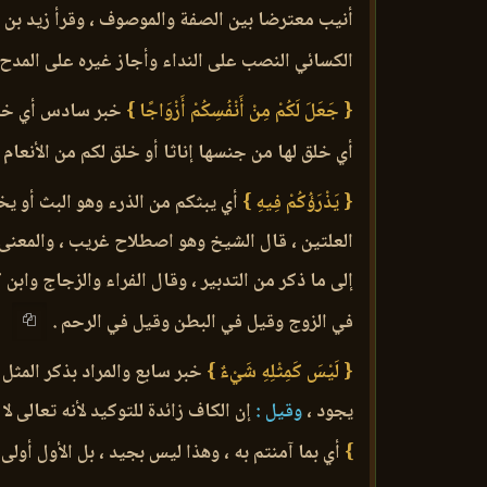
أنيب معترضا بين الصفة والموصوف ، وقرأ زيد بن عل
الكسائي النصب على النداء وأجاز غيره على المدح 
{ جَعَلَ لَكُمْ مِنْ أَنْفُسِكُمْ أَزْوَاجًا }
خبر سادس أي خلق 
أي خلق لها من جنسها إناثا أو خلق لكم من الأنعام أ
{ يَذْرَؤُكُمْ فِيهِ }
أي يبثكم من الذرء وهو البث أو يخ
العلتين ، قال الشيخ وهو اصطلاح غريب ، والمعنى أ
إلى ما ذكر من التدبير ، وقال الفراء والزجاج واب
في الزوج وقيل في البطن وقيل في الرحم .
{ لَيْسَ كَمِثْلِهِ شَيْءٌ }
خبر سابع والمراد بذكر المثل ه
يجود ،
وقيل :
إن الكاف زائدة للتوكيد لأنه تعالى لا
}
أي بما آمنتم به ، وهذا ليس بجيد ، بل الأول أولى 