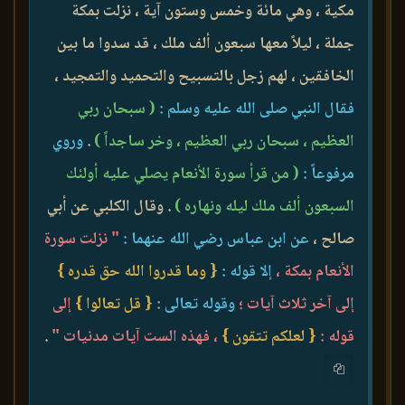
مكية ، وهي مائة وخمس وستون آية ، نزلت بمكة
جملة ، ليلاً معها سبعون ألف ملك ، قد سدوا ما بين
الخافقين ، لهم زجل بالتسبيح والتحميد والتمجيد ،
فقال النبي صلى الله عليه وسلم :
( سبحان ربي
العظيم ، سبحان ربي العظيم ، وخر ساجداً )
.
وروي
مرفوعاً :
( من قرأ سورة الأنعام يصلي عليه أولئك
السبعون ألف ملك ليله ونهاره )
. وقال الكلبي عن أبي
صالح ،
عن ابن عباس رضي الله عنهما :
" نزلت سورة
الأنعام بمكة ،
إلا قوله :
{ وما قدروا الله حق قدره }
إلى آخر ثلاث آيات ؛
وقوله تعالى :
{ قل تعالوا }
إلى
قوله :
{ لعلكم تتقون }
، فهذه الست آيات مدنيات "
.