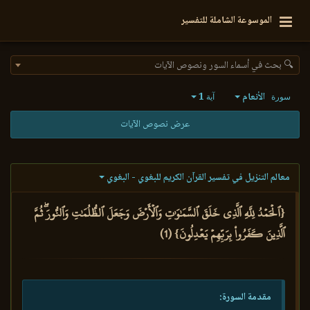
الموسوعة الشاملة للتفسير
🔍 بحث في أسماء السور ونصوص الآيات
الأنعام
1
سورة
آية
عرض نصوص الآيات
معالم التنزيل في تفسير القرآن الكريم للبغوي - البغوي
{ٱلۡحَمۡدُ لِلَّهِ ٱلَّذِي خَلَقَ ٱلسَّمَٰوَٰتِ وَٱلۡأَرۡضَ وَجَعَلَ ٱلظُّلُمَٰتِ وَٱلنُّورَۖ ثُمَّ
ٱلَّذِينَ كَفَرُواْ بِرَبِّهِمۡ يَعۡدِلُونَ} (1)
مقدمة السورة: