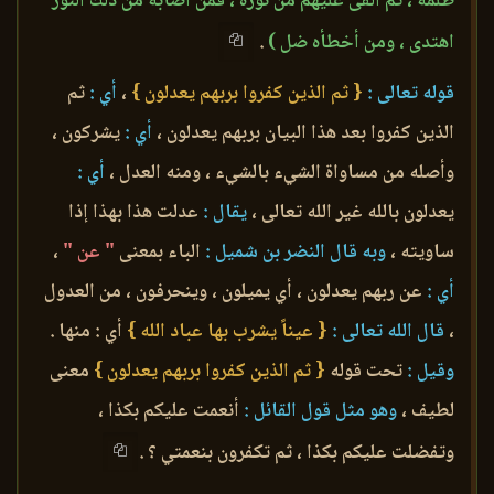
ظلمة ، ثم ألقى عليهم من نوره ، فمن أصابه من ذلك النور
اهتدى ، ومن أخطأه ضل )
.
قوله تعالى :
{ ثم الذين كفروا بربهم يعدلون }
،
أي :
ثم
الذين كفروا بعد هذا البيان بربهم يعدلون ،
أي :
يشركون ،
وأصله من مساواة الشيء بالشيء ، ومنه العدل ،
أي :
يعدلون بالله غير الله تعالى ،
يقال :
عدلت هذا بهذا إذا
ساويته ،
وبه قال النضر بن شميل :
الباء بمعنى
" عن "
،
أي :
عن ربهم يعدلون ، أي يميلون ، وينحرفون ، من العدول
،
قال الله تعالى :
{ عيناً يشرب بها عباد الله }
أي : منها .
وقيل :
تحت قوله
{ ثم الذين كفروا بربهم يعدلون }
معنى
لطيف ،
وهو مثل قول القائل :
أنعمت عليكم بكذا ،
وتفضلت عليكم بكذا ، ثم تكفرون بنعمتي ؟ .