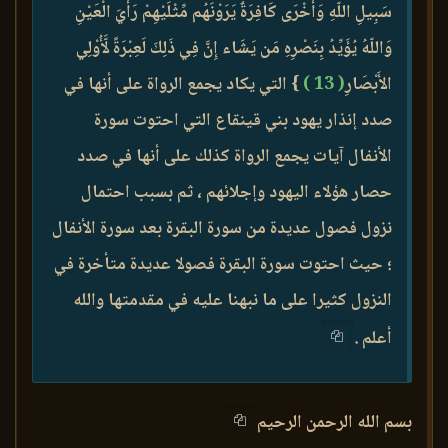
سَبِيلِ اللّهِ وَأُخْرَى كَافِرَةٌ يَرَوْنَهُم مِّثْلَيْهِمْ رَأْيَ الْعَيْنِ
وَاللّهُ يُؤَيِّدُ بِنَصْرِهِ مَن يَشَاء إِنَّ فِي ذَلِكَ لَعِبْرَةً لَّأُوْلِي
الأَبْصَارِ
( 13 )
} التي يكاد يجمع الرواة على أنها في
صدد إنذار يهود بني قينقاع التي احتوت سورة
الأنفال آيات يجمع الرواة كذلك على أنها في صدد
حصار هؤلاء اليهود وإجلائهم ، ثم بسبب احتمال
نزول فصول عديدة من سورة البقرة بعد سورة الأنفال
؛ حيث احتوت سورة البقرة فصولا عديدة متأخرة في
النزول كثيرا على ما نبهنا عليه في مقدمتها والله
أعلم .
بسم الله الرحمن الرحيم