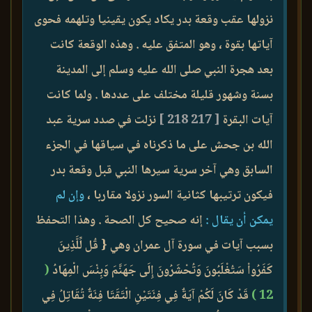
نزولها عقب وقعة بدر يكاد يكون يقينيا وتلهمه فحوى
آياتها بقوة ، وهو المتفق عليه . وهذه الوقعة كانت
بعد هجرة النبي صلى الله عليه وسلم إلى المدينة
بسنة وشهور قليلة مختلف على عددها . ولما كانت
آيات البقرة
[ 217 218 ]
نزلت في صدد سرية عبد
الله بن جحش على ما ذكرناه في سياقها في الجزء
السابق وهي آخر سرية سيرها النبي قبل وقعة بدر
فيكون ترتيبها كثانية السور نزولا مقاربا ،
وإن لم
يمكن أن يقال :
إنه صحيح كل الصحة . وهذا التحفظ
بسبب آيات في سورة آل عمران وهي { قُل لِّلَّذِينَ
كَفَرُواْ سَتُغْلَبُونَ وَتُحْشَرُونَ إِلَى جَهَنَّمَ وَبِئْسَ الْمِهَادُ
(
12 )
قَدْ كَانَ لَكُمْ آيَةٌ فِي فِئَتَيْنِ الْتَقَتَا فِئَةٌ تُقَاتِلُ فِي