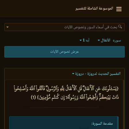
الموسوعة الشاملة للتفسير
🔍 بحث في أسماء السور ونصوص الآيات
الأنفال
1
سورة
آية
عرض نصوص الآيات
التفسير الحديث لدروزة - دروزة
{يَسۡـَٔلُونَكَ عَنِ ٱلۡأَنفَالِۖ قُلِ ٱلۡأَنفَالُ لِلَّهِ وَٱلرَّسُولِۖ فَٱتَّقُواْ ٱللَّهَ وَأَصۡلِحُواْ
ذَاتَ بَيۡنِكُمۡۖ وَأَطِيعُواْ ٱللَّهَ وَرَسُولَهُۥٓ إِن كُنتُم مُّؤۡمِنِينَ} (1)
مقدمة السورة: