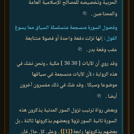
الحربية وتخصيصه للمصالح الإسلامية العامة
والمحتاجين .
وفصول السورة منسجمة متسلسلة السياق مما يسوغ
القول :
إنها نزلت دفعة واحدة أو فصولا متتابعة
عقب وقعة بدر .
وقد روي أن الآيات
[ 30 36 ]
مكية ، ونحن نشك في
هذه الرواية ؛ لأن الآيات منسجمة في سياقها
موضوعا وسبكا . وقد شكّ في ذلك مفسرون آخرون
أيضا .
وبعض رواة ترتيب نزول السور المدنية يذكرون هذه
السورة ثانية السور نزولا وبعضهم يذكرونها ثالثة ، بل
بعضهم يذكرونها رابعة
{
[1]
}
. وعلى كل حال فإن