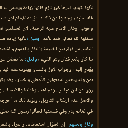
لأنها لكونها تبرعاً غير لازم كأنها زيادة ويسمى ب
فله سلبه ، وجعلوا من ذلك ما يزيده الإمام لمن صد
وجوب ، وقال الإمام عليه الرحمة . لأن المسلمين فض
فتفلها الله تعالى هذه الأمة ،
وقيل :
لأنها زيادة عل
الناس من فرق بين الغنيمة والنفل بالعموم والخص
ما كان بغير قتال وهو الفيء ؛
وقيل :
ما يفضل عن ال
يؤدي إليه ، وجواب الأول باللسان وينوب عنه اليد ب
بمن وقد يتعدى لمفعولين كأعطى واختار ، وقد يكو
روي عن ابن عباس . ومجاهد . وقتادة والضحاك . وا
والأصل عدم ارتكاب التأويل ، ويؤيد ذلك ما أخرجه
في غنائم بدر وفي قسمتها فسألوا رسول الله صلى ال
وقال بعضهم :
إن السؤال استعطاء . والمراد بالنفل