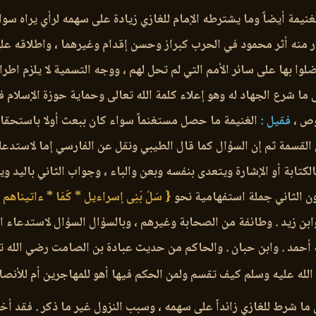
ه الغنيمة أيضاً وما يشترطه الإمام للغازي زيادة على سهمه لرأي يراه
ر منه أثر محمود في الحرب كبراز وحسن إقدام وغيرهما ، واطلاقه على 
لوا بها على سائر الأمم التي لم تحل لهم ، ووجه التسمية لا يلزم اطر
ى ما شرع الجهاد له وهو إعلاء كلمة الله تعالى وحماية حوزة الإسلام 
وص ،
فقيل :
الغنيمة ما حصل مستغنماً سواء كان ببعث أولا باستحقاق أو
قسمة ثم إن السؤال كما قال الطيبي ونقل عن الفارسي إما لاستدعاء 
الكتابة أو الإشارة ويتعدى بنفسه وبعن والباء ، وجواب الثاني باليد 
ن الثاني جملة استفهامية نحو
{ سَلْ بَنِى إسراءيل * كَمَا * ءاتيناهم 
بن زيد . وطائفة من الصحابة وغيرهم ، وبالسؤال السؤال لاستدعاء ا
 أحمد . وابن حبان . والحاكم من حديث عبادة بن الصامت رضي الله ت
له عليه وسلم كيف تقسم ولمن الحكم فيها أهو للمهاجرين أم للأنصار 
 ما شرط للغازي زائداً على سهمه ، وسبب النزول غير ما ذكر . فقد أخ