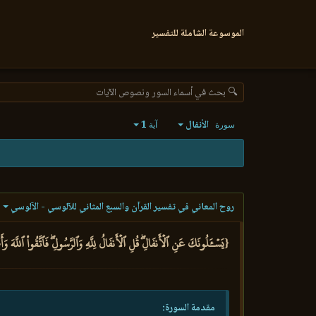
الموسوعة الشاملة للتفسير
🔍 بحث في أسماء السور ونصوص الآيات
الأنفال
1
سورة
آية
روح المعاني في تفسير القرآن والسبع المثاني للآلوسي - الآلوسي
{يَسۡـَٔلُونَكَ عَنِ ٱلۡأَنفَالِۖ قُلِ ٱلۡأَنفَالُ لِلَّهِ وَٱلرَّسُولِۖ فَٱتَّقُواْ ٱللَّهَ 
مقدمة السورة: