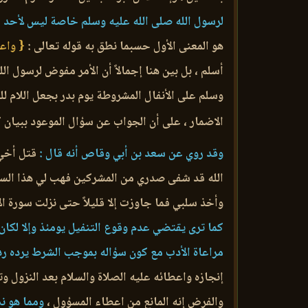
لرسول الله صلى الله عليه وسلم خاصة ليس لأحد ف
هو المعنى الأول حسبما نطق به قوله تعالى :
{ واعلم
أسلم ، بل بين هنا إجمالاً أن الأمر مفوض لرسول 
وسلم على الأنفال المشروطة يوم بدر بجعل اللام لل
الاضمار ، على أن الجواب عن سؤال الموعود ببيان كو
وقد روي عن سعد بن أبي وقاص أنه قال :
قتل أخي 
الله قد شفى صدري من المشركين فهب لي هذا السيف 
وأخذ سلبي فما جاوزت إلا قليلاً حتى نزلت سورة ا
كما ترى يقتضي عدم وقوع التنفيل يومئذ وإلا لكا
مراعاة الأدب مع كون سؤاله بموجب الشرط يرده رده 
إنجازه واعطائه عليه الصلاة والسلام بعد النزول و
والفرض إنه المانع من اعطاء المسؤول ،
ومما هو نص