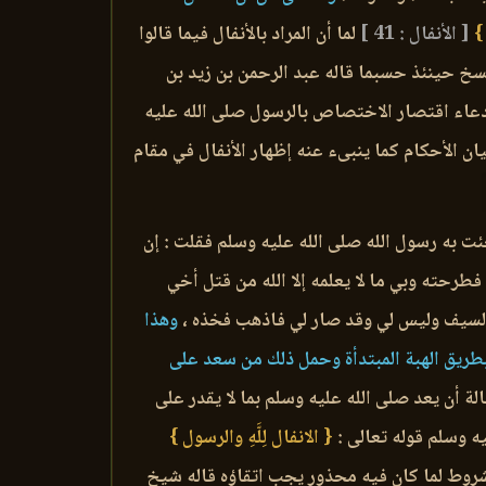
 }
[ الأنفال : 41 ]
لما أن المراد بالأنفال فيما قالوا
 نسخ حينئذ حسبما قاله عبد الرحمن بن زيد بن
وإدعاء اقتصار الاختصاص بالرسول صلى الله عليه
ان الأحكام كما ينبىء عنه إظهار الأنفال في مقام
به رسول الله صلى الله عليه وسلم فقلت : إن
رحته وبي ما لا يعلمه إلا الله من قتل أخي
ي السيف وليس لي وقد صار لي فاذهب فخذه ،
وهذا
طريق الهبة المبتدأة وحمل ذلك من سعد على
ة أن يعد صلى الله عليه وسلم بما لا يقدر على
يه وسلم قوله تعالى :
{ الانفال لِلَّهِ والرسول }
مشروط لما كان فيه محذور يجب اتقاؤه قاله شيخ