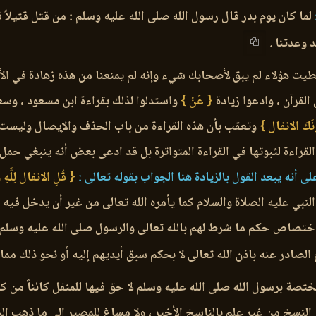
لما كان يوم بدر قال رسول الله صلى الله عليه وسلم : من قتل قتيلاً 
د وعدتنا .
طيت هؤلاء لم يبق لأصحابك شيء وإنه لم يمنعنا من هذه زهادة في الأجر
لقرآن ، وادعوا زيادة
{ عَنْ }
واستدلوا لذلك بقراءة ابن مسعود ، وسع
ونَكَ الانفال }
وتعقب بأن هذه القراءة من باب الحذف والإيصال وليست
لقراءة لثبوتها في القراءة المتواترة بل قد ادعى بعض أنه ينبغي حم
ى أنه يبعد القول بالزيادة هنا الجواب بقوله تعالى :
{ قُلِ الانفال لِلَّ
نبي عليه الصلاة والسلام كما يأمره الله تعالى من غير أن يدخل فيه 
 اختصاص حكم ما شرط لهم بالله تعالى والرسول صلى الله عليه وسلم لا
لصادر عنه باذن الله تعالى لا بحكم سبق أيديهم إليه أو نحو ذلك مم
تصة برسول الله صلى الله عليه وسلم لا حق فيها للمنفل كائناً من ك
رر النسخ من غير علم بالناسخ الأخير ، ولا مساغ للمصير إلى ما ذهب إل