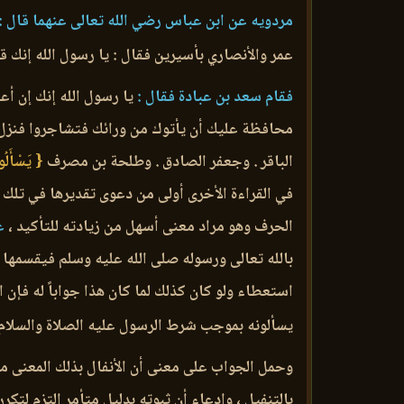
مردويه عن ابن عباس رضي الله تعالى عنهما قال :
عمر والأنصاري بأسيرين فقال : يا رسول الله إنك ق
فقام سعد بن عبادة فقال :
يا رسول الله إنك إن أع
محافظة عليك أن يأتوك من ورائك فتشاجروا فنزل ا
الباقر . وجعفر الصادق . وطلحة بن مصرف
{ يَسْأَلُ
في القراءة الأخرى أولى من دعوى تقديرها في تلك ا
الحرف وهو مراد معنى أسهل من زيادته للتأكيد ،
عل
بالله تعالى ورسوله صلى الله عليه وسلم فيقسمها ال
استعطاء ولو كان كذلك لما كان هذا جواباً له فإن
يسألونه بموجب شرط الرسول عليه الصلاة والسلام ا
وحمل الجواب على معنى أن الأنفال بذلك المعنى مخ
بالتنفيل ، وإدعاء أن ثبوته بدليل متأمر التزم لتك