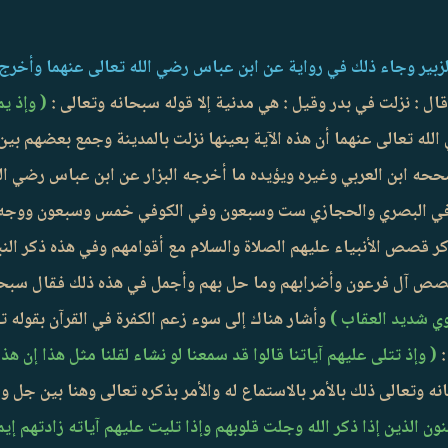
الزبير وجاء ذلك في رواية عن ابن عباس رضي الله تعالى عنهما وأخرج
ال : نزلت في بدر وقيل : هي مدنية إلا قوله سبحانه وتعالى :
( وإذ يم
له تعالى عنهما أن هذه الآية بعينها نزلت بالمدينة وجمع بعضهم بين 
ححه ابن العربي وغيره ويؤيده ما أخرجه البزار عن ابن عباس رضي الله
في البصري والحجازي ست وسبعون وفي الكوفي خمس وسبعون ووجه من
كر قصص الأنبياء عليهم الصلاة والسلام مع أقوامهم وفي هذه ذكر الن
صص آل فرعون وأضرابهم وما حل بهم وأجمل في هذه ذلك فقال سبحا
قوي شديد العقاب )
وأشار هناك إلى سوء زعم الكفرة في القرآن بقوله ت
:
( وإذ تتلى عليهم آياتنا قالوا قد سمعنا لو نشاء لقلنا مثل هذا إن هذا 
 وتعالى ذلك بالأمر بالاستماع له والأمر بذكره تعالى وهنا بين جل وع
منون الذين إذا ذكر الله وجلت قلوبهم وإذا تليت عليهم آياته زادتهم إي