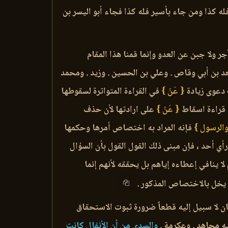
فله كذا ومن جاء بأسير فله كذا فجاء أبو اليسر بن
 ولا جبن عن العدو وإنما قمنا هذا المقام
د بن أبي وقاص . وعلي بن الحسين . وزيد . ومحمد
 دعوى زيادة
{ عَنْ }
في القراءة المتواترة لسقوطها
ل قراءة اسقاط
{ عَنْ }
على ارادتها لأن حذف
هِ والرسول }
فإنه المراد به اختصاص أمرها وحكمها
رأي أحد ، فإن مبنى ذلك القول القول بأن السؤال
 ينافي إعطاءه إياهم بل يحققه لأنهم إنما
ا يخل بالاختصاص المذكور .
ان لا سبيل إليه قطعاً ضرورة ثبوت الاستحقاق
يه مجاهد . وعكرمة .
والسدى من أن الأنفال كانت