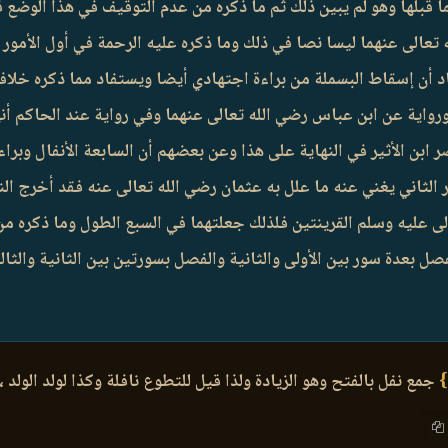
 قبلها وهو لم يبين ذلك ثم ما ذكره من عدم التوقيف في هذا الوضع ف
الى عنهما ليسا نصا في ذلك وما ذكره عليه الرحمة في أول الأمور ال
د أن إسقاط البسملة من براءة اجتهادي أيضا ويستفاد مما ذكره خلاف
رواية عن ابن عباس رضي الله تعالى عنهما وفي رواية عند الحاكم أنه
صر ابن الأثير في النهاية على هذا وعن بعضهم أن السابعة الأنفال وبرا
 الثاني يغني عنه ما علل به عثمان رضي الله تعالى عنه فقد أخرج ال
لى عليه وسلم القرينتين فلذلك جعلتهما في السبع الطول وما ذكره من
بعدة سور بين الأولى والثانية والفصل بسورتين بين الثانية والثالثة
}
جمع نفل بالفتح وهو الزيادة ولذا قيل للتطوع نافلة وكذا لولد الولد ،