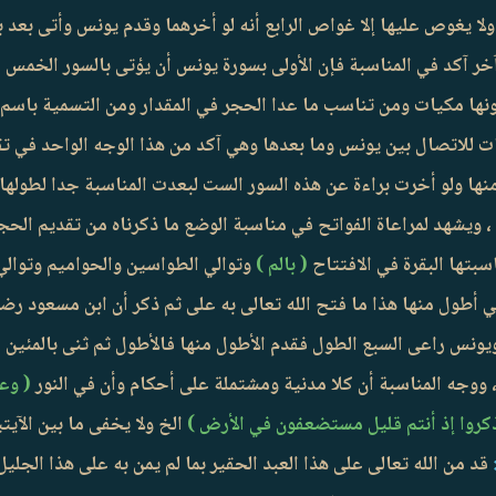
ا ولا يغوص عليها إلا غواص الرابع أنه لو أخرهما وقدم يونس وأتى بعد
 آخر آكد في المناسبة فإن الأولى بسورة يونس أن يؤتى بالسور الخمس
نها مكيات ومن تناسب ما عدا الحجر في المقدار ومن التسمية باسم
بات للاتصال بين يونس وما بعدها وهي آكد من هذا الوجه الواحد في ت
ها ولو أخرت براءة عن هذه السور الست لبعدت المناسبة جدا لطوله
، ويشهد لمراعاة الفواتح في مناسبة الوضع ما ذكرناه من تقديم الحج
سبتها البقرة في الافتتاح
( بالم )
وتوالي الطواسين والحواميم وتوالي
أطول منها هذا ما فتح الله تعالى به على ثم ذكر أن ابن مسعود رض
 ويونس راعى السبع الطول فقدم الأطول منها فالأطول ثم ثنى بالمئين
، ووجه المناسبة أن كلا مدنية ومشتملة على أحكام وأن في النور
( وعد
ذكروا إذ أنتم قليل مستضعفون في الأرض )
الخ ولا يخفى ما بين الآيت
قد من الله تعالى على هذا العبد الحقير بما لم يمن به على هذا الجل