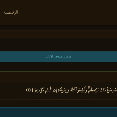
الرئيسية
عرض نصوص الآيات
وَأَصۡلِحُواْ ذَاتَ بَيۡنِكُمۡۖ وَأَطِيعُواْ ٱللَّهَ وَرَسُولَهُۥٓ إِن كُنتُم مُّؤۡمِنِينَ} (1)