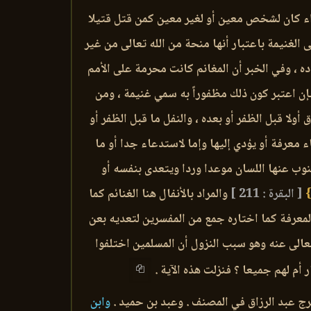
 سواء كان لشخص معين أو لغير معين كمن قتل قتيلا
الغنيمة باعتبار أنها منحة من الله تعالى من غير
اده ، وفي الخبر أن المغانم كانت محرمة على الأمم
فإن اعتبر كون ذلك مظفوراً به سمي غنيمة ، ومن
لا قبل الظفر أو بعده ، والنفل ما قبل الظفر أو
معرفة أو يؤدي إليها وإما لاستدعاء جدا أو ما
وينوب عنها اللسان موعدا وردا ويتعدى بنفسه أو
}
[ البقرة : 211 ]
والمراد بالأنفال هنا الغنائم كما
لمعرفة كما اختاره جمع من المفسرين لتعديه بعن
عالى عنه وهو سبب النزول أن المسلمين اختلفوا
أم لهم جميعا ؟ فنزلت هذه الآية .
رج عبد الرزاق في المصنف . وعبد بن حميد .
وابن