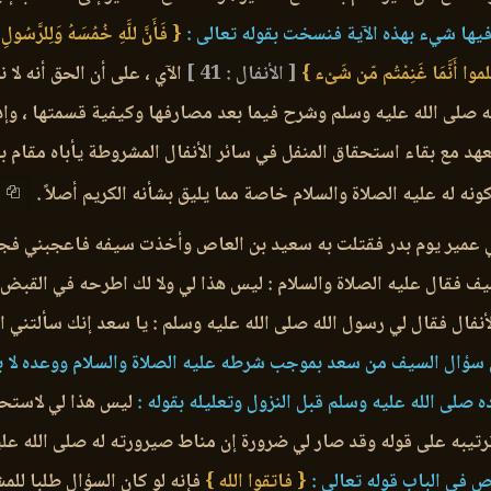
يها شيء بهذه الآية فنسخت بقوله تعالى :
{ فَأَنَّ للَّهِ خُمُسَهُ وَلِلرَّسُولِ
وا أَنَّمَا غَنِمْتُم مّن شَىْء }
[ الأنفال : 41 ]
الآي ، على أن الحق أنه لا
الله صلى الله عليه وسلم وشرح فيما بعد مصارفها وكيفية قسمتها ، 
عهد مع بقاء استحقاق المنفل في سائر الأنفال المشروطة يأباه مقام بي
نه له عليه الصلاة والسلام خاصة مما يليق بشأنه الكريم أصلاً .
عمير يوم بدر فقتلت به سعيد بن العاص وأخذت سيفه فاعجبني فجئت 
فقال عليه الصلاة والسلام : ليس هذا لي ولا لك اطرحه في القبض فط
لأنفال فقال لي رسول الله صلى الله عليه وسلم : يا سعد إنك سألتن
ن سؤال السيف من سعد بموجب شرطه عليه الصلاة والسلام ووعده لا ب
صلى الله عليه وسلم قبل النزول وتعليله بقوله :
ليس هذا لي لاستحال
ترتيبه على قوله وقد صار لي ضرورة إن مناط صيرورته له صلى الله عل
 في الباب قوله تعالى :
{ فاتقوا الله }
فإنه لو كان السؤال طلبا لل