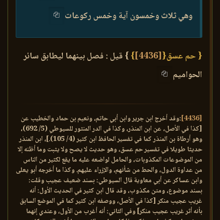
وهي ثلاث وخمسون آية وخمس ركوعات
{ حم عسق{
[4436]
}
} قيل : فصل بينهما ليطابق سائر
الحواميم
[4436]
:وقد أخرج ابن جرير وابن أبي حاتم، ونعيم بن حماد والخطيب عن
[كذا في الأصل، عن ابن المنذر، وكذا في الدر المنثور للسيوطي (5/ 692)،
وهو أرطاة بن المنذر كما في تفسير الحافظ ابن كثير (4/ 105).]، ابن المنذر
حديثا طويلا في تفسير حم عسق، وهو حديث لا يصح ولا يثبت وما أظنه إلا
من الموضوعات المكذوبات، والحامل لواضعه عليه ما يقع لكثير من الناس
من عداوة الدول، والحط من شأنهم، والإزراء عليهم. وكذا ما أخرجه أبو يعلى
وابن عساكر عن أبي معاوية قال السيوطي: بسند ضعيف عجيب وقلت:
بسند موضوع، ومتن مكذوب، وقد قال ابن كثير في الحديث الأول: أنه
غريب عجيب منكر [كذا في الأصل، ووصفه ابن كثير كما في الموضع السابق
بأنه أثر غريب عجيب منكر] وفي الثاني: أنه أغرب من الأول، وعندي إنهما