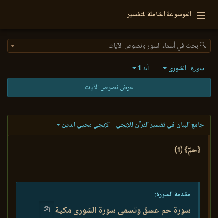
الموسوعة الشاملة للتفسير
🔍 بحث في أسماء السور ونصوص الآيات
الشورى
1
سورة
آية
عرض نصوص الآيات
جامع البيان في تفسير القرآن للإيجي - الإيجي محيي الدين
{حمٓ} (1)
مقدمة السورة:
سورة حم عسق وتسمى سورة الشورى مكية