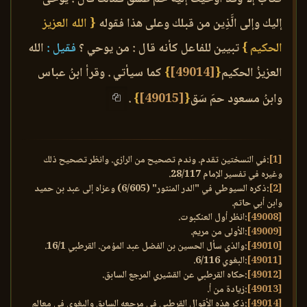
إليك وإلى الَّذِين من قبلك وعلى هذا فقوله
{ الله العزيز
الحكيم }
تبيين للفاعل كأنه قال : من يوحي ؟
فقيل :
الله
العزيزُ الحكيم
{
[49014]
}
كما سيأتي . وقرأ ابنُ عباس
وابنُ مسعود حمَ سَق
{
[49015]
}
.
[1]
:في النسختين تقدم. وندم تصحيح من الرازي. وانظر تصحيح ذلك
وغيره في تفسير الإمام 28/117.
[2]
:ذكره السيوطي في "الدر المنثور" (6/605) وعزاه إلى عبد بن حميد
وابن أبي حاتم.
[49008]
:انظر أول العنكبوت.
[49009]
:الأولى من مريم.
[49010]
:والذي سأل الحسين بن الفضل عبد المؤمن. القرطبي 16/1.
[49011]
:البغوي 6/116.
[49012]
:حكاه القرطبي عن القشيري المرجع السابق.
[49013]
:زيادة من أ.
[49014]
:ذكر هذه الأقوال القرطبي في مرجعه السابق والبغوي في معالم