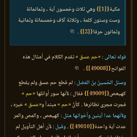
مكية
{
[1]
}
وهي ثلاث وخمسون آية ، وثمانمائة
وست وستون كلمة ، وثلاثة آلاف وخمسمائة وثمانية
وثمانون حرفا
{
[2]
}
.
قوله تعالى :
«حم عسق »
تقدم الكلام في أمثال هذه
الفواتح
{
[49008]
}
.
وسئل الحُسينُ بنُ الفضل :
لم قطع حم عسق ولم يقطع
كهيعص
{
[49009]
}
فقال : لأنها سور أوائلها
«حم »
فجرت مجرى نظائرها . كأنَّ
«حم »
مبتدأ و
«عسق »
خبره ،
ولأنهما عدا آيتين وأخواتها مثل :
كهيعص ، والمص والمر
عدت آية واحدة
{
[49010]
}
.
وقيل :
لأن أهل التأويل لم