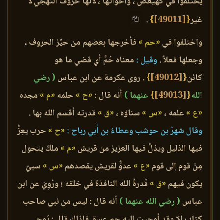
يختلفوا في كهيعص ، وأخواتها ، لأنها حروف التهجي لا
غير
{
[49011]
}
.
واختلفوا في
«حم »
فأخرجها بعضهم من حيِّز الحروف ،
وجعلها فعلاً .
وقيل :
معناه حُمَّ أي قضي ما هو
كائن
{
[49012]
}
. روى عكرمة عن ابن عباس
( رضي
الله
{
[49013]
}
عنهما )
أنه قال :
«ح »
حلمه
«م »
مجده
«ع »
علمه ،
«س »
سناؤه ،
«ق »
قدرته أقسم الله بها .
وقال شهرُ بن حوشب وعطاءُ بن أبي رباح :
«ح »
حرب يعِزُّ
فيها الذليل ويذلُّ فيها العزيز من قريش
«م »
ملكُ يتحول
مِنْ قوم إلى قوم
«ع »
عدوٌّ لقريش يقصدهم
«س »
سبيٌ
يكون فيهم
«ق »
قُدرةُ الله النافذة في خلقه ؛ ورُوِيَ عن ابن
عباس
( رضي الله عنهما )
أنه قال : ليس من نبي صاحب
كتاب إلا وقد أوحيت إليه حم عسق فلذلك قال : يُوحى