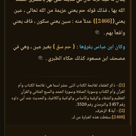
الله بها ، فذلك قوله حم يعني عزيمة من الله تعالى ، عين
يعني
{
[2466]
}
عدلاً منه : سين يعني سكون ، قاف يعني
واقعاً بهم .
وكان ابن عباس يقرؤها :
{ حم سق }
بغير عين ، وهي في
مصحف ابن مسعود كذلك حكاه الطبري .
[1]
:- ذكر العلماء لفاتحة الكتاب اثنى عشر اسما هي: فاتحة الكتاب وأم
القرآن وأم الكتاب وسورة الصلاة وسورة الحمد والسبع المثاني والقرآن
العظيم والشفاء والرقية والأساس والوافية والكافية، والحديث عند أبي داود
رقم 1457 والترمذي رقم 3320.
[2]
:- آية 4 الزخرف.
[2466]
:سقطت هذه العبارة من ك.