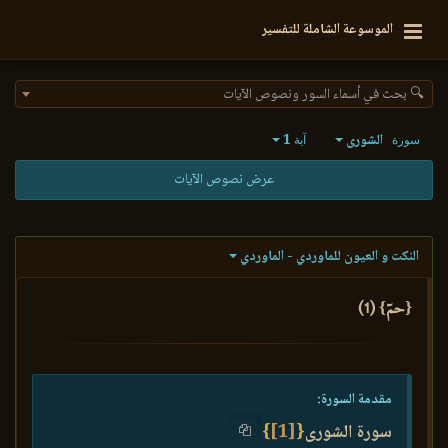
الموسوعة الشاملة للتفسير
🔍 بحث في أسماء السور ونصوص الآيات
الشورى
1
سورة
آية
عرض نصوص الآيات
النكت و العيون للماوردي - الماوردي
{حمٓ} (1)
مقدمة السورة:
سورة الشورى
{
[1]
}