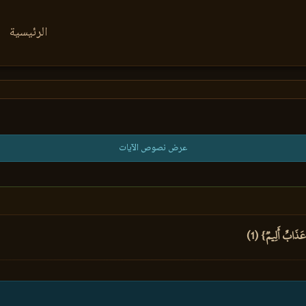
الرئيسية
عرض نصوص الآيات
 عَذَابٌ أَلِيمٞ} (1)