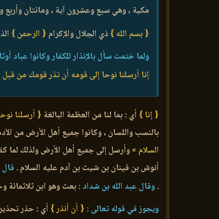
مكية ، وهي سبع وعشرون آية ، ومائتان وأربع 
{ بسم الله }
ذي الجلال والإكرام
{ الرحمن }
الذي
ولما ختمت سأل بالإنذار للكفار وكانوا عباد أو
إنا أرسلنا نوحا إلى قومه أن تذر قومك من قبل أ
{ إنا }
أي : بما لنا من العظمة البالغة
{ أرسلنا نوحا
بالنسب واللسان ، وكانوا جميع أهل الأرض من الآدم
السلام »
وأرسل إلى جميع أهل الأرض ولذلك لما كفرو
أنوش بن قينان بن شيث بن آدم عليه السلام .
قال و
.
وقال عبد الله بن شداد :
بعث وهو ابن ثلاثمائة و
ويجوز في قوله تعالى :
{ أن أنذر }
أي : حذر تحذيرا