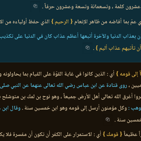
وعشرون كلمة ، وتسعمائة وتسعة وعشرون حرفاً .
 عمّ بما أفاضه من ظاهر الإنعام
{ الرحيم }
الذي حفظ أولياءه من الاب
ثان بعذاب الدنيا والآخرة أتبعها أعظم عذاب كان في الدنيا على تكذيب
ن تأتيهم عذاب أليم }
.
ً إلى قومه }
أي : الذين كانوا في غاية القوّة على القيام بما يحاولونه
يين ،
روى قتادة عن ابن عباس رضي الله تعالى عنهما عن النبي صلى ا
ا أغرق الله تعالى أهل الأرض جميعاً ، وهو نوح بن لمك بن متوشلح ب
هب :
وكل مؤمنون أرسل إلى قومه وهو ابن خمسين سنة .
وقال ابن ع
خمسين سنة .
ً عظيماً
{ قومك }
أي : الاستمرار على الكفر أن تكون أن مفسرة فلا يكو