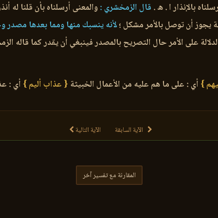
سلناه بالإنذار ا . ه .
قال الزمخشري :
والمعنى أرسلناه بأن قلنا له أنذر 
ة يجوز أن توصل بالأمر مشكل ؛
لأنه ينسبك منها ومما بعدها مصدر وحين
دلالة على الأمر حال التصريح بالمصدر فينبغي أن يقدر كما قاله الزمخ
يهم }
أي : على ما هم عليه من الأعمال الخبيثة
{ عذاب أليم }
أي : عذ
الآية السابقة
الآية التالية
المقارنة مع تفسير آخر