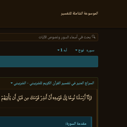
الموسوعة الشاملة للتفسير
🔍 بحث في أسماء السور ونصوص الآيات
نوح
1
سورة
آية
السراج المنير في تفسير القرآن الكريم للشربيني - الشربيني
{إِنَّآ أَرۡسَلۡنَا نُوحًا إِلَىٰ قَوۡمِهِۦٓ أَنۡ أَنذِرۡ قَوۡمَكَ مِن قَبۡلِ أَن يَأۡتِيَهُمۡ
مقدمة السورة: