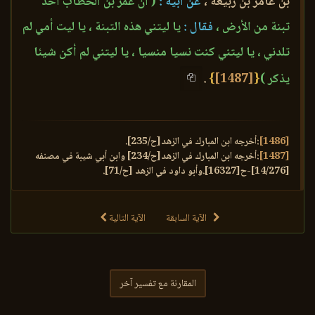
بن عامر بن ربيعة ،
عن أبيه :
( أن عمر بن الخطاب أخذ
تبنة من الأرض ،
فقال :
يا ليتني هذه التبنة ، يا ليت أمي لم
تلدني ، يا ليتني كنت نسيا منسيا ، يا ليتني لم أكن شيئا
يذكر )
{
[1487]
}
.
[1486]
:أخرجه ابن المبارك في الزهد[ح/235].
[1487]
:أخرجه ابن المبارك في الزهد[ح/234] وابن أبي شيبة في مصنفه
[14/276]-ح[16327].وأبو داود في الزهد [ح/71].
الآية السابقة
الآية التالية
المقارنة مع تفسير آخر