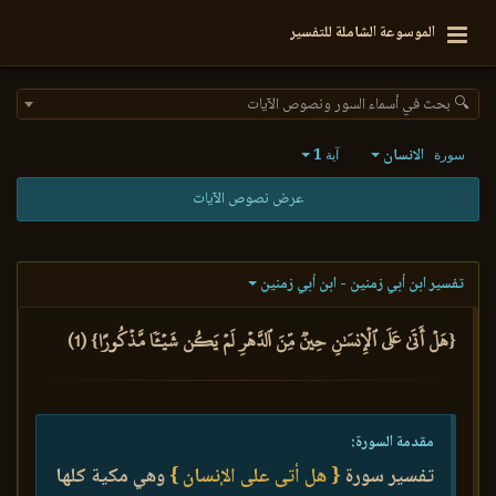
الموسوعة الشاملة للتفسير
🔍 بحث في أسماء السور ونصوص الآيات
الانسان
1
سورة
آية
عرض نصوص الآيات
تفسير ابن أبي زمنين - ابن أبي زمنين
{هَلۡ أَتَىٰ عَلَى ٱلۡإِنسَٰنِ حِينٞ مِّنَ ٱلدَّهۡرِ لَمۡ يَكُن شَيۡـٔٗا مَّذۡكُورًا} (1)
مقدمة السورة:
تفسير سورة
{ هل أتى على الإنسان }
وهي مكية كلها