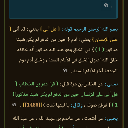
.
بسم الله الرحمن الرحيم قوله :
{ هل أتى }
يعني : قد أتى
{
على الإنسان }
يعني : آدم { حين من الدهر لم يكن شيئا
مذكورا
( 1 )
} في الخلق وهو عند الله مذكور أنه خالقه
خلق الله أصول الخلق في الأيام الستة ، وخلق آدم يوم
الجمعة آخر الأيام الستة .
يحيى :
عن الخليل بن مرة قال :
( قرأ عمر بن الخطاب {
هل أتى على الإنسان حين من الدهر لم يكن شيئا مذكورا(
1 )
} فرفع صوته ،
وقال :
يا ليتها تمت )
{
[1486]
}
.
يحيى :
عن أشعث ، عن عاصم بن عبيد الله ، عن عبد الله