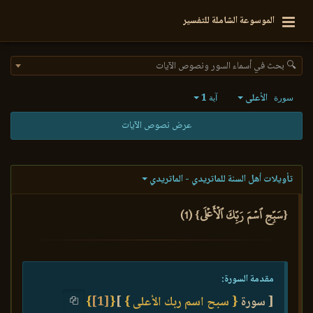
الموسوعة الشاملة للتفسير
🔍 بحث في أسماء السور ونصوص الآيات
الأعلى
1
سورة
آية
عرض نصوص الآيات
تأويلات أهل السنة للماتريدي - الماتريدي
{سَبِّحِ ٱسۡمَ رَبِّكَ ٱلۡأَعۡلَى} (1)
مقدمة السورة:
[ سورة
{ سبح اسم ربك الأعلى }
]
{
[1]
}