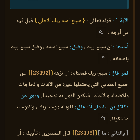
الآية 1 :
قوله تعالى :
{ سبح اسم ربك الأعلى }
قيل فيه
من أوجه :
أحدها :
أن سبح ربك ،
وقيل :
سبح اسمه ، وقيل سبح ربك
بأسمائه .
فمن قال :
سبح ربك فمعناه : أن نزهه
{
[23492]
}
عن
جميع المعاني التي يحتملها غيره من الآفات والحاجات
والأضداد والأنداد ، فيكون القول به توحيدا .
وروي عن
مقاتل بن سليمان أنه قال :
تأويله : وحد ربك ، والتوحيد
ما ذكرنا .
[ والثاني : ما ]
{
[23493]
}
قال المفسرون : تأويله : أن