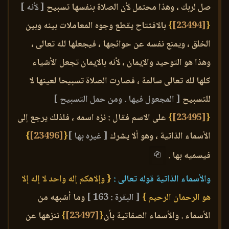
صل لربك ، وهذا محتمل لأن الصلاة بنفسها تسبيح
[ لأنه ]
{
[23494]
}
بالافتتاح يقطع وجوه المعاملات بينه وبين
الخلق ، ويمنع نفسه عن حوائجها ، فيجعلها لله تعالى ،
وهذا هو التوحيد والإيمان ، لأنه بالإيمان تجعل الأشياء
كلها لله تعالى سالمة ، فصارت الصلاة تسبيحا لعينها لا
للتسبيح
[ المجعول فيها . ومن حمل التسبيح ]
{
[23495]
}
على الاسم فقال : نزه اسمه ، فلذلك يرجع إلى
الأسماء الذاتية ، وهو ألا يشرك
[ غيره بها ]
{
[23496]
}
فيسميه بها .
والأسماء الذاتية قوله تعالى :
{ وإلاهكم إله واحد لا إله إلا
هو الرحمان الرحيم }
[ البقرة : 163 ]
وما أشبهه من
الأسماء . والأسماء الصفاتية بأن
{
[23497]
}
ننزهها عن