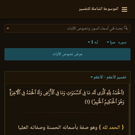
الموسوعة الشاملة للتفسير
🔍 بحث في أسماء السور ونصوص الآيات
سبإ
1
سورة
آية
عرض نصوص الآيات
تفسير الأعقم - الأعقم
{ٱلۡحَمۡدُ لِلَّهِ ٱلَّذِي لَهُۥ مَا فِي ٱلسَّمَٰوَٰتِ وَمَا فِي ٱلۡأَرۡضِ وَلَهُ ٱلۡحَمۡدُ فِي ٱلۡأٓخِرَةِۚ
وَهُوَ ٱلۡحَكِيمُ ٱلۡخَبِيرُ} (1)
{ الحمد لله }
وهو صفة بأسمائه الحسنة وصفاته العليا