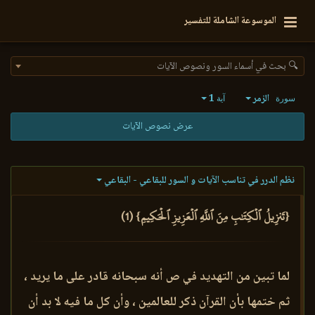
الموسوعة الشاملة للتفسير
🔍 بحث في أسماء السور ونصوص الآيات
الزمر
1
سورة
آية
عرض نصوص الآيات
نظم الدرر في تناسب الآيات و السور للبقاعي - البقاعي
{تَنزِيلُ ٱلۡكِتَٰبِ مِنَ ٱللَّهِ ٱلۡعَزِيزِ ٱلۡحَكِيمِ} (1)
لما تبين من التهديد في ص أنه سبحانه قادر على ما يريد ،
ثم ختمها بأن القرآن ذكر للعالمين ، وأن كل ما فيه لا بد أن