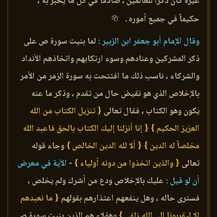
غيره كان ذكراً للعالمين ، صادقاً في كل ما يخبر به ،
حكيماً في جميع أموره .
وقال الإمام أبو جعفر ابن الزبير :
لما بنيت سورة ص على
ذكر المشركين وعنادهم وسوء ارتكابهم واتخاذهم الأنداد
والشركاء ، ناسب ذلك ما افتتحت به سورة الزمر من الأمر
بالإخلاص الذي هو نقيض حال من تقدم ، وذكر ما عنه
يكون وهو الكتاب ، فقال تعالى
{ تنزيل الكتاب من الله
العزيز الحكيم }
{ إنا أنزلنا إليك الكتاب بالحق فاعبد الله
مخلصاً له الدين }
{ ألا لله الدين الخالص }
وجاء قوله
تعالى
{ والذين اتخذوا من دونه أولياء }
-
الآية في معرض
أن لو قيل :
عليك بالإخلاص ودع من أشرك ولم يخلص ،
فسترى حاله ، وهل ينفعهم اعتذارهم بقولهم
{ ما نعبدهم
إلا ليقربونا إلى الله زلفى }
وهؤلاء هم الذين بنيت سورة ص