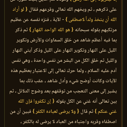
على ذكرهم ، ثم وبخهم الله تعالى وقرعهم فقال
{ لو أراد
الله أن يتخذ ولداً لاصطفى }
- الآية ، فنزه نفسه عن عظيم
مرتكبهم بقوله سبحانه
{ هو الله الواحد القهار }
ثم ذكر
بما فيه أعظم شاهد من خلق السماوات والأرض وتكوير
الليل على النهار وتكوير النهار على الليل وذكر آيتي النهار
والليل ثم خلق الكل من البشر من نفس واحدة ، وهي نفس
آدم عليه السلام ، ولما حرك تعالى إلى الاعتبار بعظيم هذه
الآيات وكانت أوضح شيء وأدل شاهد ، عقب ذلك بما
يشير إلى معنى التعجب من توقفهم بعد وضوح الدلائل ، ثم
بين تعالى أنه غني عن الكل بقوله
{ إن تكفروا فإن الله
غني عنكم }
ثم قال
{ ولا يرضى لعباده الكفر }
فبين أن من
اصطفاه وقربه واجتباه من العباد لا يرضى له بالكفر ،