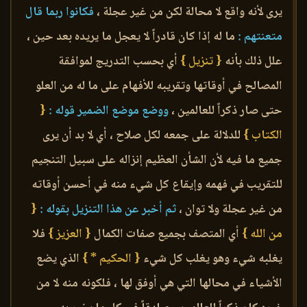
يرى لأنه واقع لا محالة لكن من غير عجلة ،
فكانوا ربما قال
متعنتهم :
ما له إذا كان قادراً لا يعجل ما يريده بعد حين ،
علل ذلك بأنه
{ تنزيل }
أي بحسب التدريج لموافقة
المصالح في أوقاتها وتقريبه للأفهام على ما له من العلو
حتى صار ذكراً للعالمين ،
ووضع موضع الضمير قوله :
{
الكتاب }
للدلالة على جمعه لكل صلاح ، أي لا بد أن يرى
جميع ما فيه لأن الشأن العظيم إنزاله على سبيل التنجيم
للتقريب في فهمه وإيقاع كل شيء منه في أحسن أوقاته
من غير عجلة ولا توان ،
ثم أخبر عن هذا التنزيل بقوله :
{
من الله }
أي المتصف بجميع صفات الكمال
{ العزيز }
فلا
يغلبه شيء وهو يغلب كل شيء
{ الحكيم * }
الذي يضع
الأشياء في محالها التي هي أوفق لها ، فلكونه منه لا من