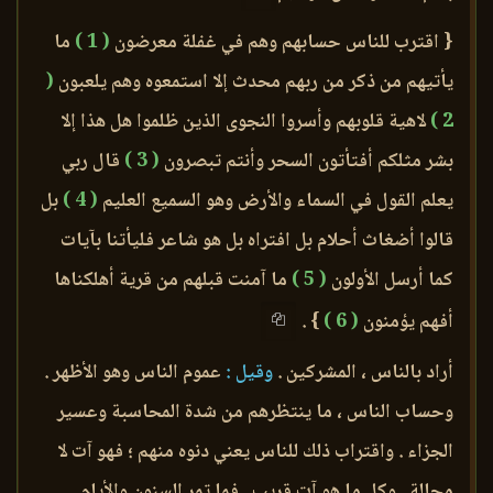
{ اقترب للناس حسابهم وهم في غفلة معرضون
( 1 )
ما
يأتيهم من ذكر من ربهم محدث إلا استمعوه وهم يلعبون
(
2 )
لاهية قلوبهم وأسروا النجوى الذين ظلموا هل هذا إلا
بشر مثلكم أفتأتون السحر وأنتم تبصرون
( 3 )
قال ربي
يعلم القول في السماء والأرض وهو السميع العليم
( 4 )
بل
قالوا أضغاث أحلام بل افتراه بل هو شاعر فليأتنا بآيات
كما أرسل الأولون
( 5 )
ما آمنت قبلهم من قرية أهلكناها
أفهم يؤمنون
( 6 )
} .
أراد بالناس ، المشركين .
وقيل :
عموم الناس وهو الأظهر .
وحساب الناس ، ما ينتظرهم من شدة المحاسبة وعسير
الجزاء . واقتراب ذلك للناس يعني دنوه منهم ؛ فهو آت لا
محالة . وكل ما هو آت قريب . فما تمر السنون والأيام