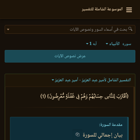
الموسوعة الشاملة للتفسير
🔍 بحث في أسماء السور ونصوص الآيات
الأنبياء
1
سورة
آية
عرض نصوص الآيات
التفسير الشامل لأمير عبد العزيز - أمير عبد العزيز
{ٱقۡتَرَبَ لِلنَّاسِ حِسَابُهُمۡ وَهُمۡ فِي غَفۡلَةٖ مُّعۡرِضُونَ} (1)
مقدمة السورة:
بيان إجمالي للسورة