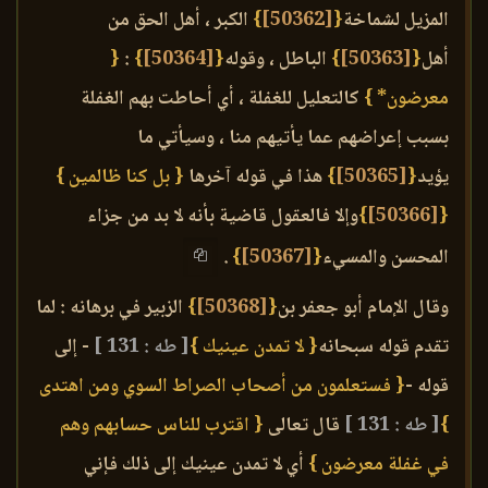
المزيل لشماخة
{
[50362]
}
الكبر ، أهل الحق من
أهل
{
[50363]
}
الباطل ، وقوله
{
[50364]
}
:
{
معرضون* }
كالتعليل للغفلة ، أي أحاطت بهم الغفلة
بسبب إعراضهم عما يأتيهم منا ، وسيأتي ما
يؤيد
{
[50365]
}
هذا في قوله آخرها
{ بل كنا ظالمين }
{
[50366]
}
وإلا فالعقول قاضية بأنه لا بد من جزاء
المحسن والمسيء
{
[50367]
}
.
وقال الإمام أبو جعفر بن
{
[50368]
}
الزبير في برهانه : لما
تقدم قوله سبحانه
{ لا تمدن عينيك }
[ طه : 131 ]
- إلى
قوله -
{ فستعلمون من أصحاب الصراط السوي ومن اهتدى
}
[ طه : 131 ]
قال تعالى
{ اقترب للناس حسابهم وهم
في غفلة معرضون }
أي لا تمدن عينيك إلى ذلك فإني