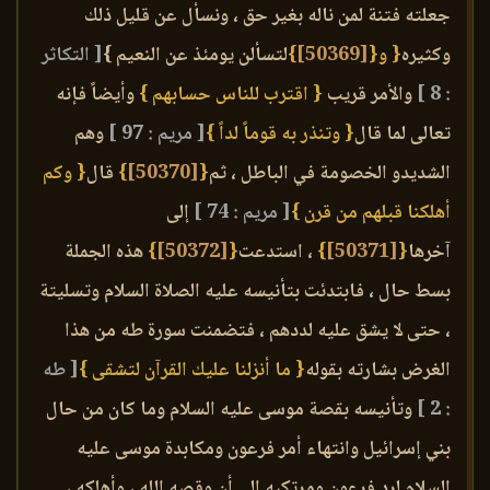
جعلته فتنة لمن ناله بغير حق ، ونسأل عن قليل ذلك
وكثيره
{ و{
[50369]
}
لتسألن يومئذ عن النعيم }
[ التكاثر
: 8 ]
والأمر قريب
{ اقترب للناس حسابهم }
وأيضاً فإنه
تعالى لما قال
{ وتنذر به قوماً لداً }
[ مريم : 97 ]
وهم
الشديدو الخصومة في الباطل ، ثم
{
[50370]
}
قال
{ وكم
أهلكنا قبلهم من قرن }
[ مريم : 74 ]
إلى
آخرها
{
[50371]
}
، استدعت
{
[50372]
}
هذه الجملة
بسط حال ، فابتدئت بتأنيسه عليه الصلاة السلام وتسليتة
، حتى لا يشق عليه لددهم ، فتضمنت سورة طه من هذا
الغرض بشارته بقوله
{ ما أنزلنا عليك القرآن لتشقى }
[ طه
: 2 ]
وتأنيسه بقصة موسى عليه السلام وما كان من حال
بني إسرائيل وانتهاء أمر فرعون ومكابدة موسى عليه
السلام لرد فرعون ومرتكبه إلى أن وقصه الله ، وأهلكه ،