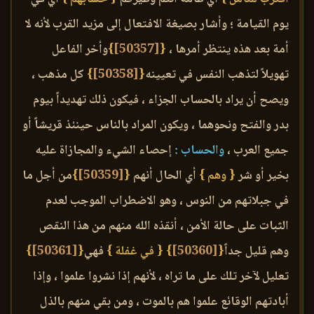
يوم القيامة ؛ وأشار بصيغة الافتعال إلى مزيد القرب لأنه لا
أمة بعد هذه ينتظر أمرها ،
{
[50357]
}
وأخر الفاعل
تهويلاً لتذهب النفس في تعيينه
{
[50358]
}
كل مذهب ،
ويصح أن يراد بالحساب الجزاء ، فيكون ذلك تهديداً بيوم
بدر والفتح ونحوهما ، ويكون المراد بالناس حينئذ قريشاً أو
جميع العرب ،
والحساب :
إحصاء الشيء والمجازاة عليه
بخير أو شر
{ وهم }
أي الحال أنهم
{
[50359]
}
من أجل ما
في جبلاتهم من النوس ، وهو الاضطراب الموجب لعدم
الثبات على حالة الأمن ، أنقذه الله منهم من هذا النقص
وهم قليل جداً
{
[50360]
}
{ في غفلة }
فهي
{
[50361]
}
تعليل لآخر تلك على ما تراه ، لأنهم إذا نشروا علموا ، وإذا
أبادتهم الوقائع علموا هم بالموت ، ومن بقي منهم بالذل