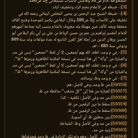
المخطوطة أمام ص 56 وهامش الأنساب للسمعاني ج2 ص280.
[3]
:- ضبطه في الأعلام بضم الراء وتخفيف الباء.
[4]
:- ضبطه الشيخ عبد الرحمن بن يحيى المعلمي اليماني رحمه الله في
تعليقه على الأنساب ج2 ص280 وقال: البقاعي يكسر الموحدة وفتح القاف
مخففة وبعد الألف عين مهملة بلد معروف بالشام ينسب إليه جماعة أشهرهم
الإمام المفسر إبراهيم بن عمر بن حسن الرباط بن علي بن أبي بكر البقاعي أبو
الحسن برهان الدين من أجلة أهل القرن التاسع له عدة مؤلفات ولد سنة 809
وتوفي سنة 885 – اهـ.
[5]
:- في م ومد: لطف الله بهم أجمعين، إلا أن لفظ "اجمعين" ليس في مد.
والعبارة من "وآله" إلى هنا ليست في نسخة المكتبة الظاهرية ورمزها "ظ".
[6]
:- في م ومد: لطف الله بهم أجمعين، إلا أن لفظ "اجمعين" ليس في مد.
والعبارة من "وآله" إلى هنا ليست في نسخة المكتبة الظاهرية ورمزها "ظ".
[7]
:- في م ومد وظ: برسالته.
[50356]
:من ظ ومد، وفي الأصل: هم.
[50357]
:العبارة من هنا إلى "كل مذهب" ساقطة من ظ.
[50358]
:من مد وفي الأصل: تكفيه – كذا.
[50359]
:سقط ما بين الرقمين من ظ.
[50360]
:سقط ما بين الرقمين من ظ.
[50361]
:بين سطري ظ: أي السورة.
[50362]
:من مد وفي الأصل وظ: الشماخة.
[50363]
:زيد من مد.
[50364]
:زيد في الأصل: وهم ولم تكن الزيادة في ظ ومد فحذفناها.