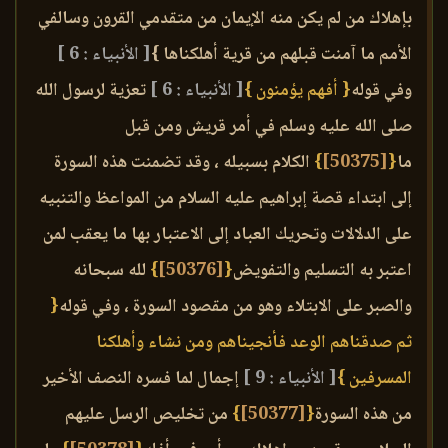
بإهلاك من لم يكن منه الإيمان من متقدمي القرون وسالفي
الأمم ما آمنت قبلهم من قرية أهلكناها }
[ الأنبياء : 6 ]
وفي قوله
{ أفهم يؤمنون }
[ الأنبياء : 6 ]
تعزية لرسول الله
صلى الله عليه وسلم في أمر قريش ومن قبل
ما
{
[50375]
}
الكلام بسبيله ، وقد تضمنت هذه السورة
إلى ابتداء قصة إبراهيم عليه السلام من المواعظ والتنبيه
على الدلالات وتحريك العباد إلى الاعتبار بها ما يعقب لمن
اعتبر به التسليم والتفويض
{
[50376]
}
لله سبحانه
والصبر على الابتلاء وهو من مقصود السورة ، وفي قوله
{
ثم صدقناهم الوعد فأنجيناهم ومن نشاء وأهلكنا
المسرفين }
[ الأنبياء : 9 ]
إجمال لما فسره النصف الأخير
من هذه السورة
{
[50377]
}
من تخليص الرسل عليهم