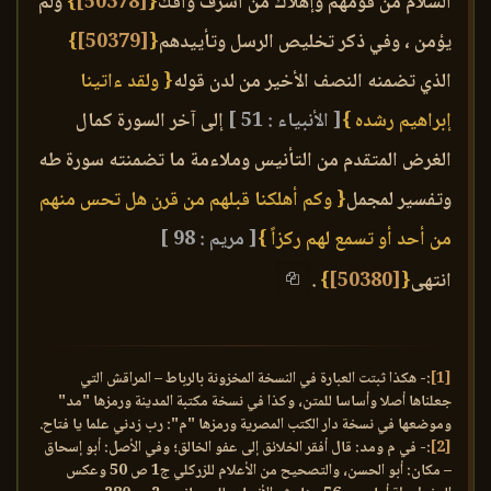
السلام من قومهم وإهلاك من أسرف وأفك
{
[50378]
}
ولم
يؤمن ، وفي ذكر تخليص الرسل وتأييدهم
{
[50379]
}
الذي تضمنه النصف الأخير من لدن قوله
{ ولقد ءاتينا
إبراهيم رشده }
[ الأنبياء : 51 ]
إلى آخر السورة كمال
الغرض المتقدم من التأنيس وملاءمة ما تضمنته سورة طه
وتفسير لمجمل
{ وكم أهلكنا قبلهم من قرن هل تحس منهم
من أحد أو تسمع لهم ركزاً }
[ مريم : 98 ]
انتهى
{
[50380]
}
.
[1]
:- هكذا ثبتت العبارة في النسخة المخزونة بالرباط – المراقش التي
جعلناها أصلا وأساسا للمتن، وكذا في نسخة مكتبة المدينة ورمزها "مد"
وموضعها في نسخة دار الكتب المصرية ورمزها "م": رب زدني علما يا فتاح.
[2]
:- في م ومد: قال أفقر الخلائق إلى عفو الخالق؛ وفي الأصل: أبو إسحاق
– مكان: أبو الحسن، والتصحيح من الأعلام للزركلي ج1 ص 50 وعكس