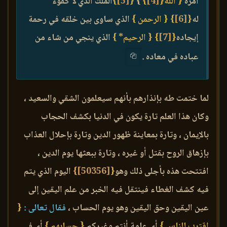
أمره
{ الله{
[4]
}
}
{
[5]
}
الملك الذي لا كفوء
له
{
[6]
}
{ الرحمن }
الذي ساوى بين خلقه في رحمة
إيجاده
{
[7]
}
{ الرحيم* }
الذي ينجي من شاء من
عباده في معاده .
لما ختمت طه بإنذارهم بأنهم سيعلمون الشقي والسعيد ،
وكان هذا العلم تارة يكون في الدنيا بكشف الحجاب
بالإيمان ، وتارة بمعاينة ظهور الدين وتارة بإحلال العذاب
بإزهاق الروح بقتل أو غيره ، وتارة ببعثها يوم الدين ،
افتتحت هذه بأجلى ذلك وهو
{
[50356]
}
اليوم الذي يتم
فيه كشف الغطاء فينتقل فيه الخبر من علم اليقين إلى
عين اليقين وحق اليقين وهو يوم الحساب ،
فقال تعالى :
{
اقترب للناس }
أي عامة أنتم وغيركم
{ حسابهم }
أي في