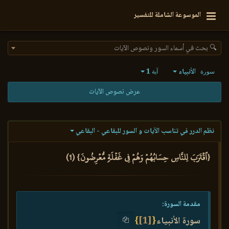
الموسوعة الشاملة للتفسير
🔍 بحث في أسماء السور ونصوص الآيات
الأنبياء
1
سورة
آية
عرض نصوص الآيات
نظم الدرر في تناسب الآيات و السور للبقاعي - البقاعي
{ٱقۡتَرَبَ لِلنَّاسِ حِسَابُهُمۡ وَهُمۡ فِي غَفۡلَةٖ مُّعۡرِضُونَ} (1)
مقدمة السورة:
سورة الأنبياء
{
[1]
}