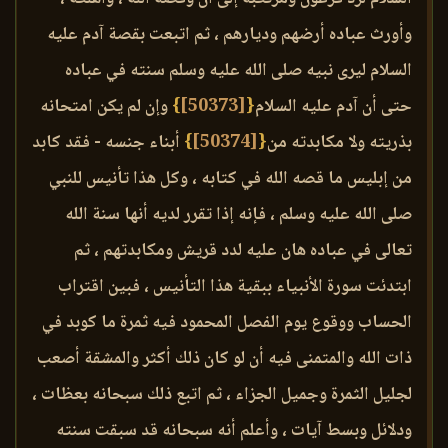
وأورث عباده أرضهم وديارهم ، ثم اتبعت بقصة آدم عليه
السلام ليرى نبيه صلى الله عليه وسلم سنته في عباده
حتى أن آدم عليه السلام
{
[50373]
}
وإن لم يكن امتحانه
بذريته ولا مكابدته من
{
[50374]
}
أبناء جنسه - فقد كابد
من إبليس ما قصه الله في كتابه ، وكل هذا تأنيس للنبي
صلى الله عليه وسلم ، فإنه إذا تقرر لديه أنها سنة الله
تعالى في عباده هان عليه لدد قريش ومكابدتهم ، ثم
ابتدئت سورة الأنبياء ببقية هذا التأنيس ، فبين اقتراب
الحساب ووقوع يوم الفصل المحمود فيه ثمرة ما كوبد في
ذات الله والمتمنى فيه أن لو كان ذلك أكثر والمشقة أصعب
لجليل الثمرة وجميل الجزاء ، ثم اتبع ذلك سبحانه بعظات ،
ودلائل وبسط آيات ، وأعلم أنه سبحانه قد سبقت سنته