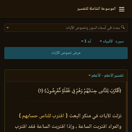
الموسوعة الشاملة للتفسير
🔍 بحث في أسماء السور ونصوص الآيات
الأنبياء
1
سورة
آية
عرض نصوص الآيات
تفسير الأعقم - الأعقم
{ٱقۡتَرَبَ لِلنَّاسِ حِسَابُهُمۡ وَهُمۡ فِي غَفۡلَةٖ مُّعۡرِضُونَ} (1)
نزلت الآيات في منكر البعث
{ اقترب للناس حسابهم }
والمراد اقتربت الساعة ، وإذا اقتربت الساعة فقد اقترب