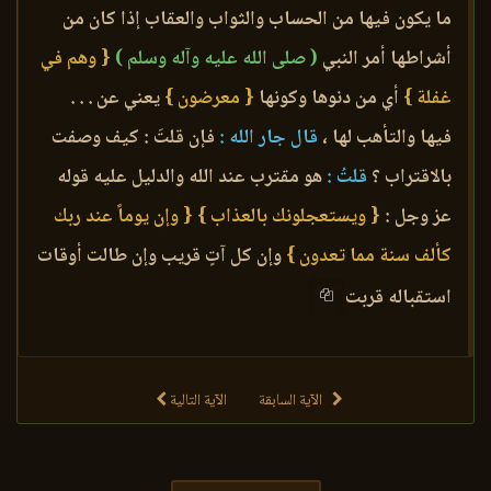
ما يكون فيها من الحساب والثواب والعقاب إذا كان من
أشراطها أمر النبي
( صلى الله عليه وآله وسلم )
{ وهم في
غفلة }
أي من دنوها وكونها
{ معرضون }
يعني عن . . .
فيها والتأهب لها ،
قال جار الله :
فإن قلتَ : كيف وصفت
بالاقتراب ؟
قلتُ :
هو مقترب عند الله والدليل عليه قوله
عز وجل :
{ ويستعجلونك بالعذاب }
{ وإن يوماً عند ربك
كألف سنة مما تعدون }
وإن كل آتٍ قريب وإن طالت أوقات
استقباله قربت
الآية السابقة
الآية التالية