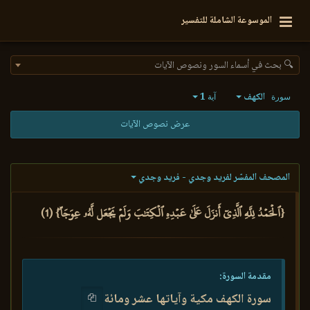
الموسوعة الشاملة للتفسير
🔍 بحث في أسماء السور ونصوص الآيات
الكهف
1
سورة
آية
عرض نصوص الآيات
المصحف المفسّر لفريد وجدي - فريد وجدي
{ٱلۡحَمۡدُ لِلَّهِ ٱلَّذِيٓ أَنزَلَ عَلَىٰ عَبۡدِهِ ٱلۡكِتَٰبَ وَلَمۡ يَجۡعَل لَّهُۥ عِوَجَاۜ} (1)
مقدمة السورة:
سورة الكهف مكية وآياتها عشر ومائة