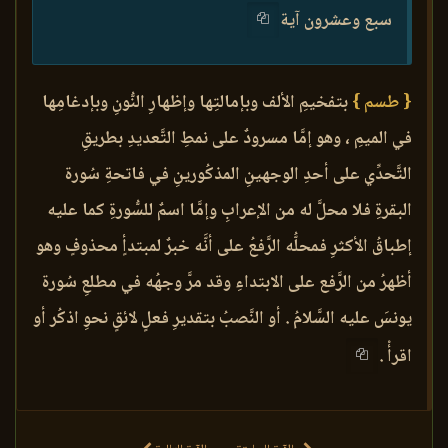
سبع وعشرون آية
{ طسم }
بتفخيمِ الألف وبإمالتِها وإظهارِ النُّونِ وبإدغامِها
في الميمِ ، وهو إمَّا مسرودٌ على نمطِ التَّعديدِ بطريقِ
التَّحدِّي على أحدِ الوجهينِ المذكُورينِ في فاتحةِ سُورة
البقرةِ فلا محلَّ له من الإعرابِ وإمَّا اسمٌ للسُّورةِ كما عليه
إطباقُ الأكثرِ فمحلُّه الرَّفعُ على أنَّه خبرٌ لمبتدأٍ محذوفٍ وهو
أظهرُ من الرَّفع على الابتداءِ وقد مرَّ وجهُه في مطلعِ سُورة
يونسَ عليه السَّلامُ . أو النَّصبُ بتقديرِ فعلٍ لائقٍ نحوِ اذكُر أو
اقرأْ .