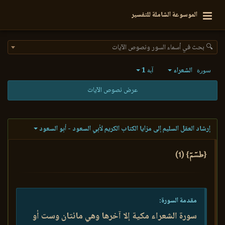
الموسوعة الشاملة للتفسير
🔍 بحث في أسماء السور ونصوص الآيات
الشعراء
1
سورة
آية
عرض نصوص الآيات
إرشاد العقل السليم إلى مزايا الكتاب الكريم لأبي السعود - أبو السعود
{طسٓمٓ} (1)
مقدمة السورة:
سورة الشعراء مكية إلا آخرها وهي مائتان وست أو