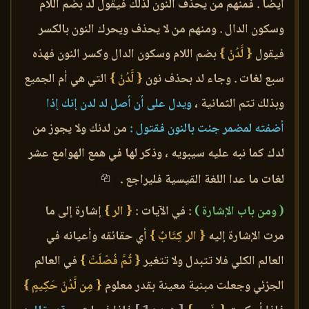
أيضاً . فمنهم من يحذف النون لذلك فيقول لد بضم اللام
وسكون الدال . ومنهم من لا يحذف ويحرك النون بالكسر
فيقول
{ لَّدُنْ }
بضم اللام وسكون الدال وكسر النون فهذه
سبع لغات . وجاء لد بحذف نون
{ لَّدُنْ }
التي هي أم الجميع
وبذلك تتم الثمانية ،
ويدل على أن أصل لد لدن إنك إذا
أضفته لمضمر جئت بالنون فقتول :
من لدنك ولا يجوز من
لدك كما نبه عليه سيبويه ، وذكر لها في همع الهوامع عشر
لغات ما عدا اللغة القيسية فليراجع .
( ومن باب الإشارة )
: في الآيات :
{ الر }
إشارة إلى ما
مرت الإشارة إليه
{ الر كِتَابٌ }
أي حقائقه وأعيانه في
العالم الكلي فلا تتبدل ولا تتغير
{ ثُمَّ فُصّلَتْ }
في العالم
الجزئي وجعلت مبنية معينة بقدر معلوم
{ مِن لَّدُنْ حَكِيمٍ }