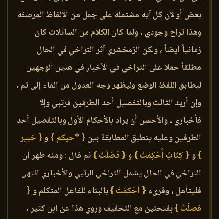
بعض أو لأن كل آية مشتملة على جمل من الألفاظ المرصفة
وهذا تراخ وجودي ، ولما كان الكلام من السائلات كان
زمانياً أيضاً ، ولكن الزمخشري آثر التراخي في الحال
مطلقاً حملا على التراخي في الأخبار في هذين الوجهين
ليطابق اللفظ الوضع وليظهر وجه العدول من الفاء إلى ثم ،
وإن أريد الثالث وبالتفصيل أحد الطرفين فرتبي وإلا
فأخباري ، والأحسن أن يراد بالأحكام الأول وبالتفصيل أحد
الطرفين وعليه ينطبق المطابقة بين
{ *حيكم }
و
{ خبير
}
و
{ كِتَابٌ أُحْكِمَتْ }
و
{ فُصّلَتْ }
ثم قال : ومنه ظهر أن
التراخي في الحال يشمل التراخي الرتبي والأخباري انتهى
فليتأمل ، وقرىء
{ أحْكمَتْ }
بالبناء للفاعل المتكلم و
{
فصلَتْ }
بفتحتين مع التخفيف وروي هذا عن ابن كثير ،