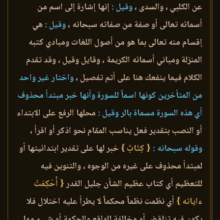
عن الكلبي ، والسدى ،
وقيل :
إنها إشارة إلى اسم من
أسمائه تعالى أو صفة من صفاته سبحانه ،
وقيل :
هي
إقسام منه تعالى بما هو من أصول اللغات ومبادي كتبه
المنزلة ومباني أسمائه الكريمة ، وقايل وقيل ، وقد تقدم
الكلام فيما ينفعك هنا على أتم تفصيل ،
واختار غير واحد
من المتأخرين كونها اسماً للسورة وأنها خبر مبتدأ محذوف
أي هذه السورة مسماة بالر وقيل :
محلها الرفع على الابتداء
أو النصب بتقدير فعل يناسب المقام نحو اذكر أو اقرأ ،
وقوله سبحانه :
{ كِتَابٌ }
خبر لها على تقدير ابتدائيتها أو
لمبتدأ محذوف على غيره من الوجوه ، والتنوين فيه
للتعظيم أي كتاب عظيم الشأن جليل القدر
{ أُحْكِمَتْ
ءاياته }
أي نظمت نظماً محكماً لا يطرأ عليه اختلال فلا
يكون فيه تناقض أو مخالفة للواقع والحكمة أو شيء مما