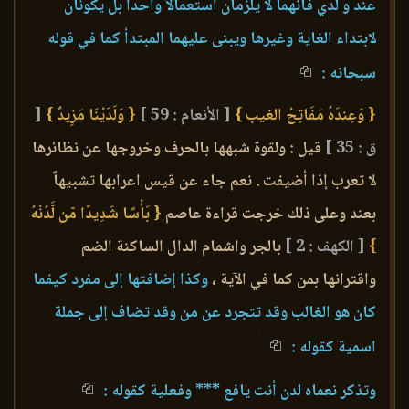
عند و لدي فانهما لا يلزمان استعمالاً واحداً بل يكونان
لابتداء الغاية وغيرها ويبنى عليهما المبتدأ كما في قوله
سبحانه :
{ وَعِندَهُ مَفَاتِحُ الغيب }
[ الأنعام : 59 ]
{ وَلَدَيْنَا مَزِيدٌ }
[
ق : 35 ]
قيل : ولقوة شبهها بالحرف وخروجها عن نظائرها
لا تعرب إذا أضيفت . نعم جاء عن قيس اعرابها تشبيهاً
بعند وعلى ذلك خرجت قراءة عاصم
{ بَأْسًا شَدِيدًا مّن لَّدُنْهُ
}
[ الكهف : 2 ]
بالجر واشمام الدال الساكنة الضم
واقترانها بمن كما في الآية ،
وكذا إضافتها إلى مفرد كيفما
كان هو الغالب وقد تتجرد عن من وقد تضاف إلى جملة
اسمية كقوله :
وتذكر نعماه لدن أنت يافع *** وفعلية كقوله :