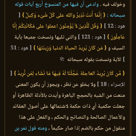
وخولف فيه .
وادعى أن فيها من المنسوخ أربع آيات قوله
سبحانه :
{ إِنَّمَا أَنتَ نَذِيرٌ والله على كُلّ شَىْء وَكِيلٌ }
[
هود : 12 ]
{ وَقُل لّلَّذِينَ لاَ يُؤْمِنُونَ اعملوا على مَكَانَتِكُمْ إِنَّا
عَامِلُونَ }
[ هود : 121 ]
والتي تليها ونسخت جميعا بآية
السيف و
{ مَن كَانَ يُرِيدُ الحياة الدنيا وَزِينَتَهَا }
[ هود : 51
]
الآية ونسخت بقوله سبحانه
{ مَّن كَانَ يُرِيدُ العاجلة عَجَّلْنَا لَهُ فِيهَا مَا نَشَاء لِمَن نُّرِيدُ }
[
الإسراء : 18 ]
ولا يخلو عن نظر ، ويجوز أن يكون المعنى
منعت من الشبه بالحجج الباهرة وأيدت بالأدلة الظاهرة أو
جعلت حكمية أي ذات حكمة لاشتمالها على أصول العقائد
والأعمال الصالحة والنصائح والحكم ، والفعل على هذا
منقول من حكم بالضم إذا صار حكيماً ،
ومنه قول نمر بن