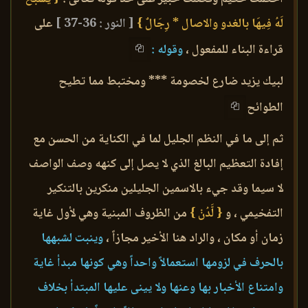
لَهُ فِيهَا بالغدو والاصال * رِجَالٌ }
[ النور : 36-37 ]
على
قراءة البناء للمفعول ،
وقوله :
لبيك يزيد ضارع لخصومة *** ومختبط مما تطيح
الطوائح
ثم إلى ما في النظم الجليل لما في الكناية من الحسن مع
إفادة التعظيم البالغ الذي لا يصل إلى كنهه وصف الواصف
لا سيما وقد جيء بالاسمين الجليلين منكرين بالتنكير
التفخيمي ، و
{ لَّدُنْ }
من الظروف المبنية وهي لأول غاية
زمان أو مكان ، والراد هنا الأخير مجازاً ،
وينبت لشبهها
بالحرف في لزومها استعمالاً واحداً وهي كونها مبدأ غاية
وامتناع الأخبار بها وعنها ولا يينى عليها المبتدأ بخلاف