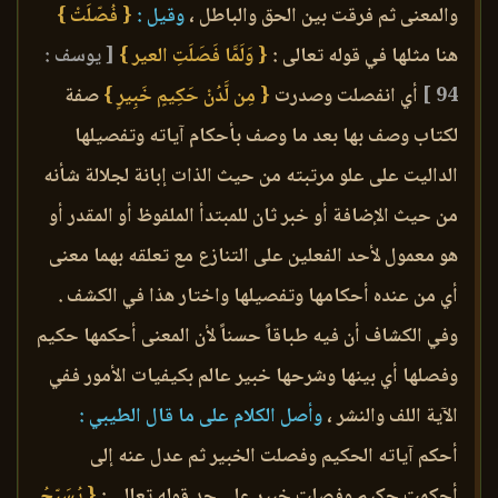
والمعنى ثم فرقت بين الحق والباطل ،
وقيل :
{ فُصّلَتْ }
هنا مثلها في قوله تعالى :
{ وَلَمَّا فَصَلَتِ العير }
[ يوسف :
94 ]
أي انفصلت وصدرت
{ مِن لَّدُنْ حَكِيمٍ خَبِيرٍ }
صفة
لكتاب وصف بها بعد ما وصف بأحكام آياته وتفصيلها
الداليت على علو مرتبته من حيث الذات إبانة لجلالة شأنه
من حيث الإضافة أو خبر ثان للمبتدأ الملفوظ أو المقدر أو
هو معمول لأحد الفعلين على التنازع مع تعلقه بهما معنى
أي من عنده أحكامها وتفصيلها واختار هذا في الكشف .
وفي الكشاف أن فيه طباقاً حسناً لأن المعنى أحكمها حكيم
وفصلها أي بينها وشرحها خبير عالم بكيفيات الأمور ففي
الآية اللف والنشر ،
وأصل الكلام على ما قال الطيبي :
أحكم آياته الحكيم وفصلت الخبير ثم عدل عنه إلى
أحكمت حكيم وفصلت خبير على حد قوله تعالى :
{ يُسَبّحُ