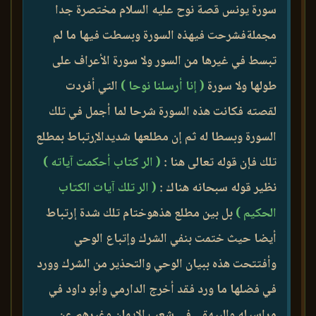
سورة يونس قصة نوح عليه السلام مختصرة جدا
مجملةفشرحت فيهذه السورة وبسطت فيها ما لم
تبسط في غيرها من السور ولا سورة الأعراف على
طولها ولا سورة
( إنا أرسلنا نوحا )
التي أفردت
لقصته فكانت هذه السورة شرحا لما أجمل في تلك
السورة وبسطا له ثم إن مطلعها شديدالإرتباط بمطلع
تلك فإن قوله تعالى هنا :
( الر كتاب أحكمت آياته )
نظير قوله سبحانه هناك :
( الر تلك آيات الكتاب
الحكيم )
بل بين مطلع هذهوختام تلك شدة إرتباط
أيضا حيث ختمت بنفي الشرك وإتباع الوحي
وأفتتحت هذه ببيان الوحي والتحذير من الشرك وورد
في فضلها ما ورد فقد أخرج الدارمي وأبو داود في
مراسيله والبيهقي في شعب الإيمان وغيرهم عن