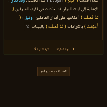
فلذا أحكمت
{ خَبِير }
[ هود : 1 ]
فلذا فصلت ،
وقد يقال :
الإشارة إلى آيات القرآن قد أحكمت في قلوب العارفين
{
ثُمَّ فُصّلَتْ }
أحكامها على أبدان العاملين ،
وقيل :
{
أُحْكِمَتْ }
بالكرامات
{ ثُمَّ فُصّلَتْ }
بالبينات
الآية السابقة
الآية التالية
المقارنة مع تفسير آخر