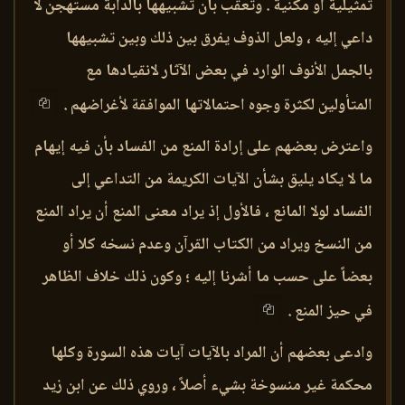
تمثيلية أو مكنية . وتعقب بأن تشبيهها بالدابة مستهجن لا
داعي إليه ، ولعل الذوف يفرق بين ذلك وبين تشبيهها
بالجمل الأنوف الوارد في بعض الآثار لانقيادها مع
المتأولين لكثرة وجوه احتمالاتها الموافقة لأغراضهم .
واعترض بعضهم على إرادة المنع من الفساد بأن فيه إيهام
ما لا يكاد يليق بشأن الآيات الكريمة من التداعي إلى
الفساد لولا المانع ، فالأول إذ يراد معنى المنع أن يراد المنع
من النسخ ويراد من الكتاب القرآن وعدم نسخه كلا أو
بعضاً على حسب ما أشرنا إليه ؛ وكون ذلك خلاف الظاهر
في حيز المنع .
وادعى بعضهم أن المراد بالآيات آيات هذه السورة وكلها
محكمة غير منسوخة بشيء أصلاً ، وروي ذلك عن ابن زيد