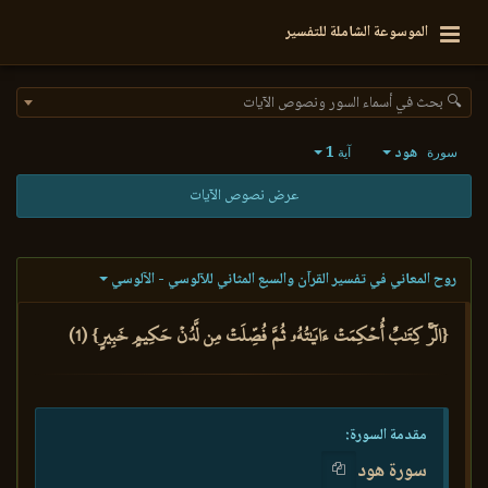
الموسوعة الشاملة للتفسير
🔍 بحث في أسماء السور ونصوص الآيات
هود
1
سورة
آية
عرض نصوص الآيات
روح المعاني في تفسير القرآن والسبع المثاني للآلوسي - الآلوسي
{الٓرۚ كِتَٰبٌ أُحۡكِمَتۡ ءَايَٰتُهُۥ ثُمَّ فُصِّلَتۡ مِن لَّدُنۡ حَكِيمٍ خَبِيرٍ} (1)
مقدمة السورة:
سورة هود