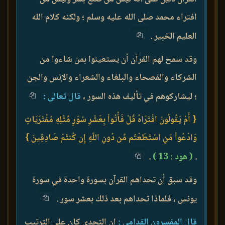
افتراء محمد صلى الله عليه وسلم ؛ ولكنه كلام الله
العليم الخبير .
وقد سمح لهم القرآن أن يستعينوا بمن شاءوا من
الشركاء والفصحاء والبلغاء والشعراء والإنس والجن
؛ ليشاركوهم في تأليف هذه السور ،
قال تعالى :
{ أَمْ يَقُولُونَ افْتَرَاهُ قُلْ فَأْتُواْ بِعَشْرِ سُوَرٍ مِّثْلِهِ مُفْتَرَيَاتٍ
وَادْعُواْ مَنِ اسْتَطَعْتُم مِّن دُونِ اللّهِ إِن كُنتُمْ صَادِقِينَ }
.
( هود : 13 )
.
وقد سبق أن تحداهم القرآن بسورة واحدة في سورة
يونس ، فلماذا تحداهم بعد ذلك بعشر سور .
قال المفسرون القدامى :
إن التحدي كان على الترتيب