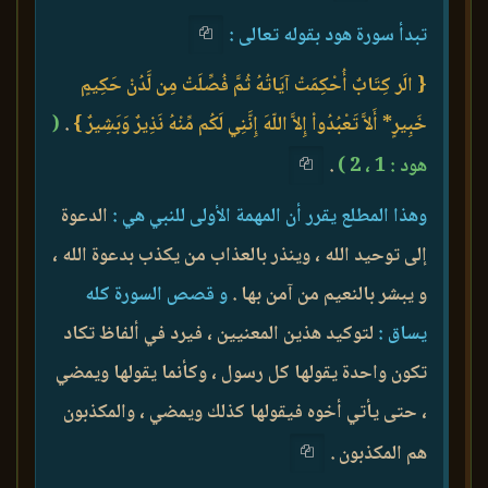
تبدأ سورة هود بقوله تعالى :
{ الَر كِتَابٌ أُحْكِمَتْ آيَاتُهُ ثُمَّ فُصِّلَتْ مِن لَّدُنْ حَكِيمٍ
خَبِيرٍ* أَلاَّ تَعْبُدُواْ إِلاَّ اللّهَ إِنَّنِي لَكُم مِّنْهُ نَذِيرٌ وَبَشِيرٌ }
.
(
هود : 1 ، 2 )
.
وهذا المطلع يقرر أن المهمة الأولى للنبي هي :
الدعوة
إلى توحيد الله ، وينذر بالعذاب من يكذب بدعوة الله ،
و يبشر بالنعيم من آمن بها .
و قصص السورة كله
يساق :
لتوكيد هذين المعنيين ، فيرد في ألفاظ تكاد
تكون واحدة يقولها كل رسول ، وكأنما يقولها ويمضي
، حتى يأتي أخوه فيقولها كذلك ويمضي ، والمكذبون
هم المكذبون .