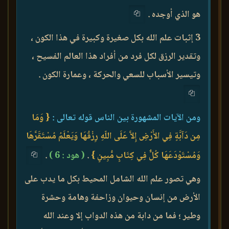
هو الذي أوجده .
3 إثبات علم الله بكل صغيرة وكبيرة في هذا الكون ،
وتقدير الرزق لكل فرد من أفراد هذا العالم الفسيح ،
وتيسير الأسباب للسعي والحركة ، وعمارة الكون .
ومن الآيات المشهورة بين الناس قوله تعالى :
{ وَمَا
مِن دَآبَّةٍ فِي الأَرْضِ إِلاَّ عَلَى اللّهِ رِزْقُهَا وَيَعْلَمُ مُسْتَقَرَّهَا
وَمُسْتَوْدَعَهَا كُلٌّ فِي كِتَابٍ مُّبِينٍ }
.
( هود : 6 )
.
وهي تصور علم الله الشامل المحيط بكل ما يدب على
الأرض من إنسان وحيوان وزاحفة وهامة وحشرة
وطير ؛ فما من دابة من هذه الدواب إلا وعند الله