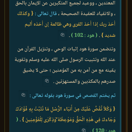
المعتدين ، ووعيد لجميع المتكبرين عن الإيمان بالحق
، والانقياد للعقيدة الصحيحة ،
قال تعالى :
{ وكذلك
أخذ ربك إذا أخذ القرى وهي ظالمة إن أخذه أليم
شديد }
.
( هود : 102 )
.
وتتضمن سورة هود إثبات الوحي ، وتنزيل القرآن من
عند الله وتثبيت الرسول صلى الله عليه وسلم وتقوية
يقينه مع من آمن به من المؤمنين ؛ حتى لا يضيق
صدرهم بالمكذبين والمستهزئين .
ثم يختم القصص في سورة هود بقوله تعالى :
{ وَكُلاًّ نَّقُصُّ عَلَيْكَ مِنْ أَنبَاء الرُّسُلِ مَا نُثَبِّتُ بِهِ فُؤَادَكَ
وَجَاءكَ فِي هَذِهِ الْحَقُّ وَمَوْعِظَة ٌوَذِكْرَى لِلْمُؤْمِنِينَ }
.
(
هود : 120 )
.