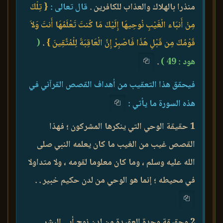
منذرا بالهلاك والعذاب للكافرين .
قال تعالى :
{ تِلْكَ
مِنْ أَنبَاء الْغَيْبِ نُوحِيهَا إِلَيْكَ مَا كُنتَ تَعْلَمُهَا أَنتَ وَلاَ
قَوْمُكَ مِن قَبْلِ هَذَا فَاصْبِرْ إِنَّ الْعَاقِبَةَ لِلْمُتَّقِينَ }
.
(
هود : 49 )
.
فيحقق هذا التعقيب من أهداف القصص القرآني في
هذه السورة ما يأتي :
1 حقيقة الوحي التي ينكرها المشركون ؛ فهذا
القصص غيب من الغيب ما كان يعلمه النبي صلى
الله عليه وسلم ، وما كان معلوما لقومه ، ولا متداولا
في محيطه ؛ إنما هو الوحي من لدن حكيم خبير . .
2 وحقيقة وحدة العقيدة من لدن نوح أبي البشر