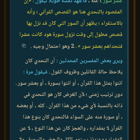
عشر سور )
علة ،
فأجهد نفسه طويلا ليقول :
«إن
المقصود بالتحدي هنا هو القصص القرآني ؛ وأنه
بالاستقراء ؛ يظهر أن السور التي كان قد نزل بها
قصص مطول إلى وقت نزول سورة هود كانت عشرا
فتحداهم بعشر سور »
. 2 وهو احتمال وجيه .
ويرى بعض المفسرين المحدثين :
أن التحدي كان
يلاحظ حالة القائلين وظروف القول .
فيقول مرة :
ائتوا بمثل هذا القرآن ، أو ائتوا بسورة ، أو بعشر سور .
دون ترتيب زمني ؛ لأن الغرض كان هو التحدي في
ذاته بالنسبة لأي شيء من هذا القرآن . كله ، أو بعضه
، أو سورة منه على السواء فالتحدي كان بنوع هذا
القرآن لا بمقداره ، والعجز كان عن هذا النوع ، لا عن
المقدار ؛ وعندئذ يستوي الكل والبعض والسورة ، ولا