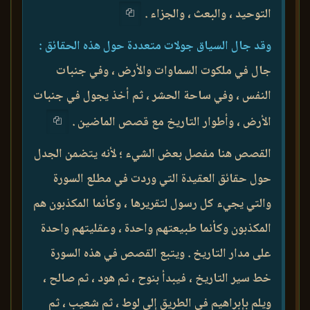
التوحيد ، والبعث ، والجزاء .
وقد جال السياق جولات متعددة حول هذه الحقائق :
جال في ملكوت السماوات والأرض ، وفي جنبات
النفس ، وفي ساحة الحشر ، ثم أخذ يجول في جنبات
الأرض ، وأطوار التاريخ مع قصص الماضين .
القصص هنا مفصل بعض الشيء ؛ لأنه يتضمن الجدل
حول حقائق العقيدة التي وردت في مطلع السورة
والتي يجيء كل رسول لتقريرها ، وكأنما المكذبون هم
المكذبون وكأنما طبيعتهم واحدة ، وعقليتهم واحدة
على مدار التاريخ . ويتبع القصص في هذه السورة
خط سير التاريخ ، فيبدأ بنوح ، ثم هود ، ثم صالح ،
ويلم بإبراهيم في الطريق إلى لوط ، ثم شعيب ، ثم