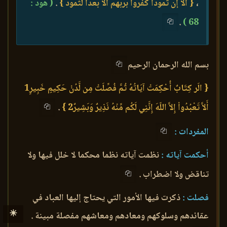
،
{ ألا إن ثمودا كفروا بربهم ألا بعدا لثمود }
.
( هود :
.
68 )
بسم الله الرحمان الرحيم
{ الَر كِتَابٌ أُحْكِمَتْ آيَاتُهُ ثُمَّ فُصِّلَتْ مِن لَّدُنْ حَكِيمٍ خَبِيرٍ1
أَلاَّ تَعْبُدُواْ إِلاَّ اللّهَ إِنَّنِي لَكُم مِّنْهُ نَذِيرٌ وَبَشِيرٌ2 }
.
المفردات :
أحكمت آياته :
نظمت آياته نظما محكما لا خلل فيها ولا
تناقض ولا اضطراب .
فصلت :
ذكرت فيها الأمور التي يحتاج إليها العباد في
☀
عقائدهم وسلوكهم ومعادهم ومعاشهم مفصلة مبينة .