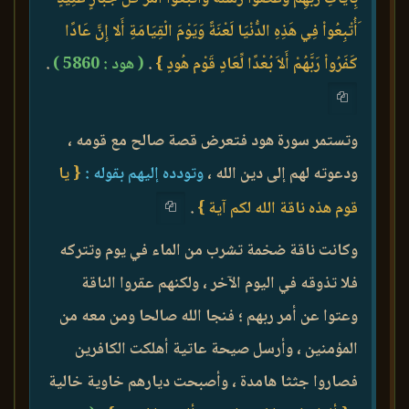
َأُتْبِعُواْ فِي هَذِهِ الدُّنْيَا لَعْنَةً وَيَوْمَ الْقِيَامَةِ أَلا إِنَّ عَادًا
كَفَرُواْ رَبَّهُمْ أَلاَ بُعْدًا لِّعَادٍ قَوْم هُودٍ }
.
( هود : 5860 )
.
وتستمر سورة هود فتعرض قصة صالح مع قومه ،
ودعوته لهم إلى دين الله ،
وتودده إليهم بقوله :
{ يا
قوم هذه ناقة الله لكم آية }
.
وكانت ناقة ضخمة تشرب من الماء في يوم وتتركه
فلا تذوقه في اليوم الآخر ، ولكنهم عقروا الناقة
وعتوا عن أمر ربهم ؛ فنجا الله صالحا ومن معه من
المؤمنين ، وأرسل صيحة عاتية أهلكت الكافرين
فصاروا جثثا هامدة ، وأصبحت ديارهم خاوية خالية