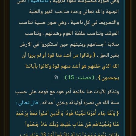
وهي صورة محسوسة للقوة الإلهية ،
فالناصية :
أعلى
الجبهة والله تعالى وحده صاحب القهر والغلبة
والتصريف في كل ناصية ، وهي صور حسية تناسب
الموقف وتناسب غلظة القوم وشدتهم ، وتناسب
صلابة أجسامهم وبنيتهم حين استكبروا في الأرض
بغير الحق ،
{ وقالوا من أشد منا قوة أو لم يروا أن
الله الذي خلقهم هو أشد منهم قوة وكانوا بآياتنا
يجحدون }
.
( فصلت : 15 )
.
وتذكر الآيات هنا خاتمة أمر هود مع قومه على حسب
سنة الله في نصرة أوليائه وخزي أعدائه .
قال تعالى :
{ وَلَمَّا جَاء أَمْرُنَا نَجَّيْنَا هُودًا وَالَّذِينَ آمَنُواْ مَعَهُ بِرَحْمَةٍ
مِّنَّا وَنَجَّيْنَاهُم مِّنْ عَذَابٍ غَلِيظٍ وَتِلْكَ عَادٌ جَحَدُواْ
بِآيَاتِ رَبِّهِمْ وَعَصَوْاْ رُسُلَهُ وَاتَّبَعُواْ أَمْرَ كُلِّ جَبَّارٍ عَنِيدٍ