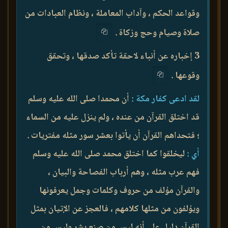
وقواعد الحكم ، وآداب المعاملة ، ونظام العبادات من
صلاة وصيام وحج وزكاة .
3 إخباره عن أنباء لاحقة تأكد صدقها ، وتحقق
وقوعها .
لقد ادعى كفار مكة :
أن محمدا صلى الله عليه وسلم
قد اختلق القرآن من عنده ، ولم ينزل عليه من السماء
؛ فتحداهم القرآن أن يأتوا بعشر سور مثله مفتريات .
أي :
ليخلقوا كما اختلق محمد صلى الله عليه وسلم
فهم عرب مثله ، وهم أرباب الفصاحة والبيان ،
والقرآن مؤلف من حروف وكلمات وجمل يعرفونها
ويؤلفون من مثلها كلامهم ، فالعجز عن الإتيان بمثل
القرآن دليل على أنه ليس من صنع بشر وليس من