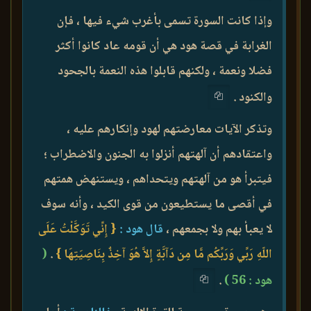
وإذا كانت السورة تسمى بأغرب شيء فيها ، فإن
الغرابة في قصة هود هي أن قومه عاد كانوا أكثر
فضلا ونعمة ، ولكنهم قابلوا هذه النعمة بالجحود
والكنود .
وتذكر الآيات معارضتهم لهود وإنكارهم عليه ،
واعتقادهم أن آلهتهم أنزلوا به الجنون والاضطراب ؛
فيتبرأ هو من آلهتهم ويتحداهم ، ويستنهض همتهم
في أقصى ما يستطيعون من قوى الكيد ، وأنه سوف
لا يعبأ بهم ولا بجمعهم ،
قال هود :
{ إِنِّي تَوَكَّلْتُ عَلَى
اللّهِ رَبِّي وَرَبِّكُم مَّا مِن دَآبَّةٍ إِلاَّ هُوَ آخِذٌ بِنَاصِيَتِهَا }
.
(
هود : 56 )
.