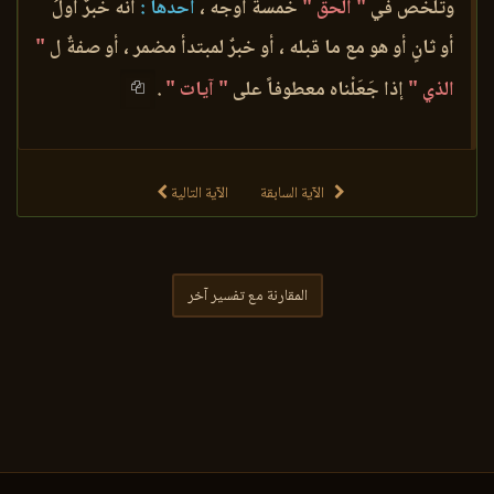
وتَلَخَّص في
" الحقِّ "
خمسةُ أوجه ،
أحدها :
أنه خبرٌ أولُ
أو ثانٍ أو هو مع ما قبله ، أو خبرٌ لمبتدأ مضمر ، أو صفةٌ ل
"
الذي "
إذا جَعَلْناه معطوفاً على
" آيات "
.
الآية السابقة
الآية التالية
المقارنة مع تفسير آخر