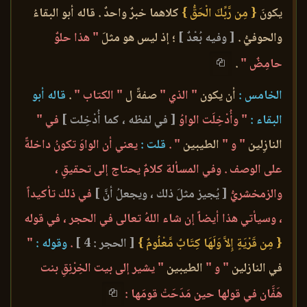
يكونَ
{ مِن رَّبِّكَ الْحَقُّ }
كلاهما خبرٌ واحدٌ . قاله أبو البقاءُ
والحوفيُّ .
[ وفيه بُعْدٌ ]
؛ إذ ليس هو مثلَ
" هذا حلوٌ
حامِضٌ "
.
الخامس :
أن يكون
" الذي "
صفةً ل
" الكتاب "
.
قاله أبو
البقاء :
" وأُدْخِلَت الواوُ
[ في لفظه ، كما أُدْخِلت ]
في "
النازِلين
" و "
الطيبين
" .
قلت :
يعني أن الواوَ تكونُ داخلةً
على الوصف . وفي المسألة كلامٌ يحتاج إلى تحقيقٍ ،
والزمخشريُّ
[ يُجيز مثلَ ذلك ، ويجعلُ أنَّ ]
في ذلك تأكيداً
، وسيأتي هذا أيضاً إن شاء اللهُ تعالى في الحجر ، في قوله
{ مِن قَرْيَةٍ إِلاَّ وَلَهَا كِتَابٌ مَّعْلُومٌ }
[ الحجر : 4 ]
.
وقوله :
"
في النازلين
" و "
الطيبين
" يشير إلى بيت الخِرْنِقِ بنت
هَفَّان في قولها حين مَدَحَتْ قومَها :