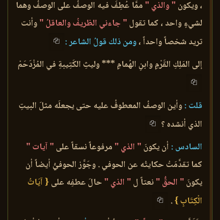
، ويكون
" والذي "
ممَّا عُطِفَ فيه الوصفُ على الوصفُ وهما
لشيءٍ واحد ، كما تقول
" جاءني الظريفُ والعاقلُ "
وأنت
تريد شخصاً واحداً ،
ومن ذلك قولُ الشاعر :
إلى المَلِكِ القَرْمِ وابنِ الهُمامِ *** وليثِ الكَتِيبةِ في المُزْدَحَمْ
قلت :
وأين الوصفُ المعطوفُ عليه حتى يجعلَه مثلَ البيتِ
الذي أنشده ؟
السادس :
أن يكونَ
" الذي "
مرفوعاً نسقاً على
" آيات "
كما تقدَّمَتْ حكايتُه عن الحوفي . وجَوَّز الحوفيُّ أيضاً أن
يكونَ
" الحقُّ "
نعتاً ل
" الذي "
حالَ عطفِه على
{ آيَاتُ
الْكِتَابِ }
.