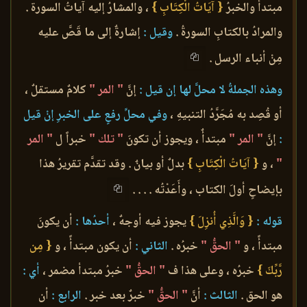
مبتدأً والخبرُ
{ آيَاتُ الْكِتَابِ }
، والمشارُ إليه آياتُ السورة .
والمرادُ بالكتابِ السورةُ .
وقيل :
إشارةٌ إلى ما قَصَّ عليه
مِنْ أنباء الرسل .
وهذه الجملةُ لا محلَّ لها إن قيل :
إنَّ
" المر "
كلامٌ مستقلٌ ،
أو قُصِد به مُجَرَّدُ التنبيهِ ،
وفي محلِّ رفعٍ على الخبرِ إنْ قيل
:
إنَّ
" المر "
مبتدأٌ ، ويجوز أن تكونَ
" تلك "
خبراً ل
" المر
"
، و
{ آيَاتُ الْكِتَابِ }
بدلٌ أو بيانٌ . وقد تقدَّم تقريرُ هذا
بإيضاحٍ أولَ الكتاب ، وأَعَدْتُه . . . .
قوله :
{ وَالَّذِي أُنزِلَ }
يجوز فيه أوجهٌ ،
أحدُها :
أن يكونَ
مبتدأً ، و
" الحقُّ "
خبرُه .
الثاني :
أن يكون مبتدأً ، و
{ مِن
رَّبِّكَ }
خبرُه ، وعلى هذا ف
" الحقُّ "
خبرُ مبتدأ مضمر ،
أي :
هو الحق .
الثالث :
أنَّ
" الحقُّ "
خبرٌ بعد خبر .
الرابع :
أن