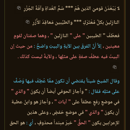
لا يَبْعَدَنْ قوميْ الذين هُمُ *** سُمُّ العُداةِ وآفَةُ الجُزْرِ
النازِلينَ بكلِّ مُعْتَرَكٍ *** والطيِّبين مَعاقِدَ الأُزْرِ
فعطَفَ " الطيبين
" على "
النازِلين
" ، وهما صفتان لقومٍ
معينين ،
إلاَّ أنَّ الفرقَ بين الآيةِ والبيتِ واضحٌ :
من حيث إن
البيتَ فيه عطفُ صفةٍ على مثلِها ، والآيةُ ليست كذلك .
وقال الشيخ شيئاً يقتضي أن تكونَ ممَّا عُطِفَ فيها وَصْفٌ
على مثلِه فقال :
" وأجاز الحوفي أيضاً أن يكونَ
" والذي "
في موضعِ رفعٍ عطفاً على
" آيات "
، وأجاز هو وابنُ عطية
أن يكونَ
" والذي "
في موضعِ خفضٍ ، وعلى هذين
الإِعرابين يكون
" الحقُّ "
خبرَ مبتدأ محذوفٍ ،
أي :
هو الحق