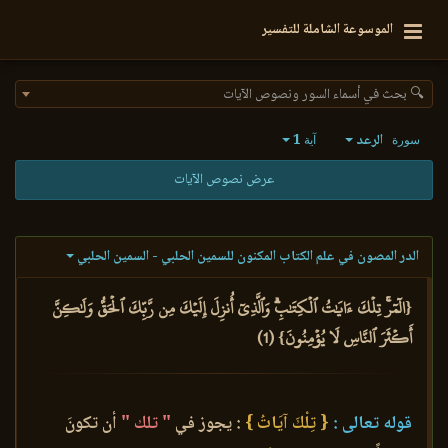
الموسوعة الشاملة للتفسير
🔍 بحث في أسماء السور ونصوص الآيات
الرعد
1
سورة
آية
عرض نصوص الآيات
الدر المصون في علم الكتاب المكنون للسمين الحلبي - السمين الحلبي
{الٓمٓرۚ تِلۡكَ ءَايَٰتُ ٱلۡكِتَٰبِۗ وَٱلَّذِيٓ أُنزِلَ إِلَيۡكَ مِن رَّبِّكَ ٱلۡحَقُّ وَلَٰكِنَّ
أَكۡثَرَ ٱلنَّاسِ لَا يُؤۡمِنُونَ} (1)
قوله تعالى :
{ تِلْكَ آيَاتُ }
: يجوز في
" تلك "
أن تكونَ