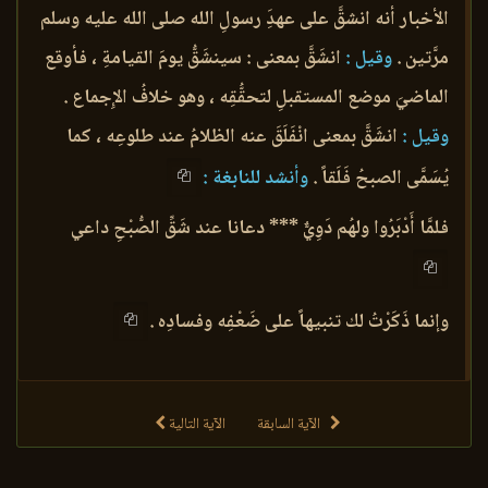
الأخبار أنه انشقَّ على عهدَِ رسولِ الله صلى الله عليه وسلم
مرَّتين .
وقيل :
انشَقَّ بمعنى : سينشَقُّ يومَ القيامةِ ، فأوقع
الماضيَ موضع المستقبلِ لتحقُّقِه ، وهو خلافُ الإِجماع .
وقيل :
انشَقَّ بمعنى انْفَلَقَ عنه الظلامُ عند طلوعِه ، كما
يُسَمَّى الصبحُ فَلَقاً .
وأنشد للنابغة :
فلمَّا أَدْبَرُوا ولهُم دَوِيٌّ *** دعانا عند شَقِّ الصُّبْحِ داعي
وإنما ذَكَرْتُ لك تنبيهاً على ضَعْفِه وفسادِه .
الآية السابقة
الآية التالية