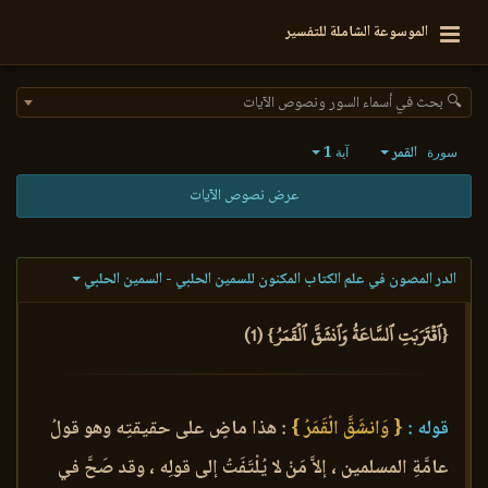
الموسوعة الشاملة للتفسير
🔍 بحث في أسماء السور ونصوص الآيات
القمر
1
سورة
آية
عرض نصوص الآيات
الدر المصون في علم الكتاب المكنون للسمين الحلبي - السمين الحلبي
{ٱقۡتَرَبَتِ ٱلسَّاعَةُ وَٱنشَقَّ ٱلۡقَمَرُ} (1)
قوله :
{ وَانشَقَّ الْقَمَرُ }
: هذا ماضٍ على حقيقتِه وهو قولُ
عامَّةِ المسلمين ، إلاَّ مَنْ لا يُلْتَفَتُ إلى قولِه ، وقد صَحَّ في