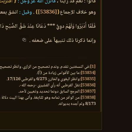
قالوا : نعم قد رأينا ،
فأنزل الله عزّ وجلّ :
{ اقتربت
وهو خلاف الإجماع
{
[53836]
}
.
وقيل :
انشق بمعن
فَلَمَّا أَدْبَرُوا وَلَهُمْ دوِيٌّ *** دَعَانَا عِنْدَ شَقِّ الصُّبْحِ دَ
وإنما ذكرنا ذلك تنبيهاً على ضعفه .
[1]
:في النسختين تقدم. وندم تصحيح من الرازي. وانظر تصحيح ذلك وغ
[53834]
:ما بين الأقواس زيادة من (أ).
[53835]
:وانظر البغوي والخازن 6/273 والقرطبي 17/126.
[53836]
:نقل القرطبي أنه رأي القشيري -رحمه الله-.
[53837]
:المرجع السابق دونما تحديد وتعيين لأحد.
[53838]
8/173 ولم أجده بديوانه.