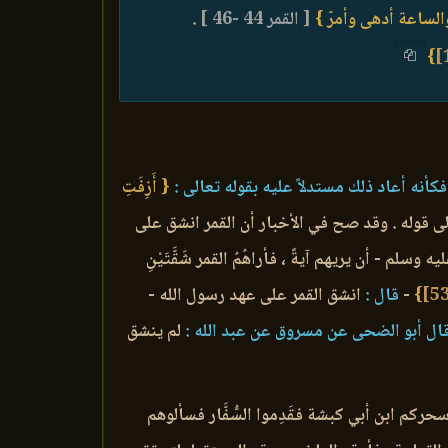
الساعة أدهى وأمرّ }
[ القمر 44 -46 ]
.
}
كأنه أعاد ذلك مستدلاً عليه بقوله تعالى :
{ أَزِفَتِ
 قوله . وقد صح في الأخبار أن القمر انشق على
سلم - أن يريهم آيةً ، فأراهُمُ القمر شَقَّتَيْنِ
}
-
قال :
انشق القمر على عهد رسول الله -
ال أبو الضحى عن مسروق عن عبد الله :
لم ينشق
حركم ابن أبي كبشة فقَدِموا السُّفَّار فسألوهم