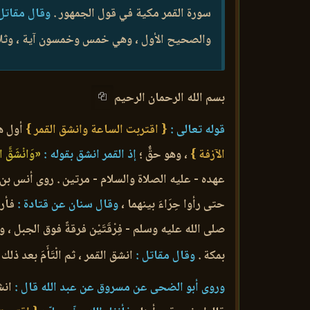
سورة القمر مكية في قول الجمهور .
وقال مقاتل 
والصحيح الأول ، وهي خمس وخمسون آية ، وثلاثم
بسم الله الرحمان الرحيم
قوله تعالى :
{ اقتربت الساعة وانشق القمر }
أول هذ
الآزفة }
، وهو حقٌّ ؛
إذ القمر انشق بقوله :
«وَانْشَقَّ ال
عهده - عليه الصلاة والسلام - مرتين . روى أنس بن
حتى رأوا حِرَاءَ بينهما ،
وقال سنان عن قتادة :
فأرا
صلى الله عليه وسلم - فِرْقَتَيْن فرقةً فوق الجبل ،
بمكة .
وقال مقاتل :
انشق القمر ، ثم الْتَأَمَ بعد ذلك 
وروى أبو الضحى عن مسروق عن عبد الله قال :
انش