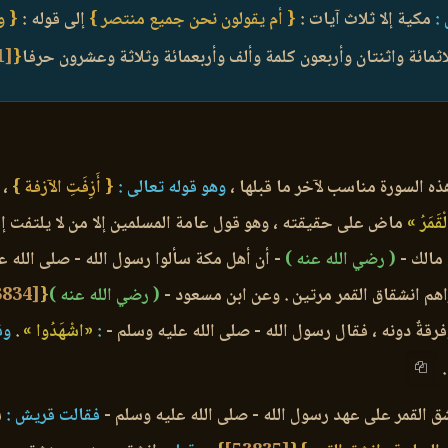
:
مكية إلا ثلاث آيات :
{ أم يقولون نحن جميع منتصر }
إلى قوله :
{ و
ائة واثنتان وأربعون كلمة وألف وأربعمائة وثلاثة وعشرون حرفا
{
[1]
ه السورة مناسب لآخر ما قبلها ،
وهو قوله تعالى :
{ أَزِفَتِ الآزفة }
،
ف
ْقَمَرُ »
ماض على حقيقته ، وهو قول عامة المسلمين إلا من لا يلتفت إلى
 مالك -
( رضي الله عنه )
- أن أهل مكة سألوا رسول الله - صلى الله عليه و
هم انشقاق القمر مرتين . وعن ابن مسعود -
( رضي الله عنه )
{
[53834]
 وفرقةٌ دونه ، فقال رسول الله - صلى الله عليه وسلم -
:
«اشْهَدُوا »
.
وق
.
ق القمر على عهد رسول الله - صلى الله عليه وسلم -
فقالت قريش :
س