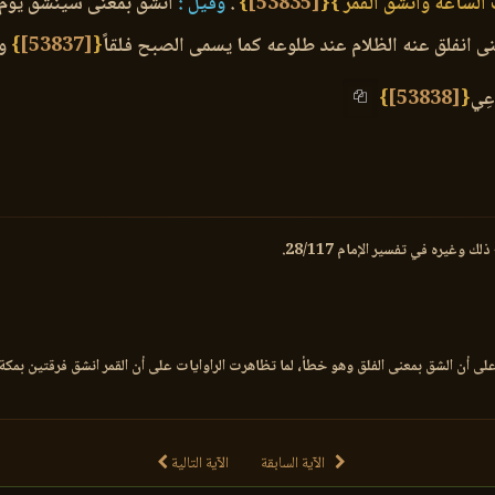
 الساعة وانشق القمر }
{
[53835]
}
.
وقيل :
انشق بمعنى سينشق يوم ا
ى انفلق عنه الظلام عند طلوعه كما يسمى الصبح فلقاً
{
[53837]
}
وأ
اعِي
{
[53838]
}
يره في تفسير الإمام 28/117.
الآية السابقة
الآية التالية