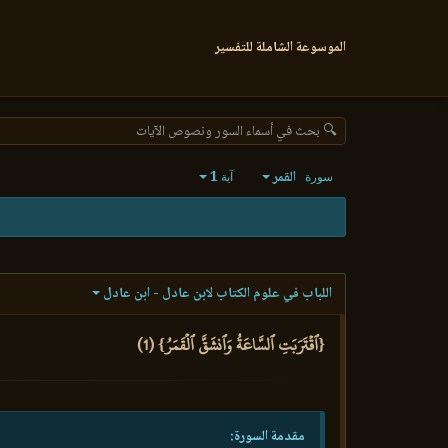
الموسوعة الشاملة للتفسير
🔍 بحث في أسماء السور ونصوص الآيات
القمر
1
سورة
آية
اللباب في علوم الكتاب لابن عادل - ابن عادل
{ٱقۡتَرَبَتِ ٱلسَّاعَةُ وَٱنشَقَّ ٱلۡقَمَرُ} (1)
مقدمة السورة: