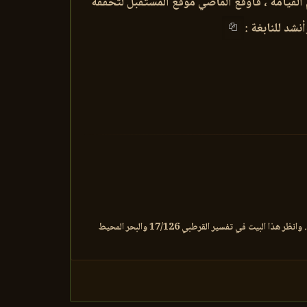
لقيامة ، فأوقع الماضي موقع المستقبل لتحققه
نشد للنابغة :
:من الوافر من تمامه وهو للنابغة. وأتى بهذا البيت دلالة على أن الشق بمعنى الفلق وهو خطأ، لما تظاهرت الراوايات على أن القمر انشق فرقتين بمكة. وانظر هذا البيت في تفسير القرطبي 17/126 والبحر المحيط