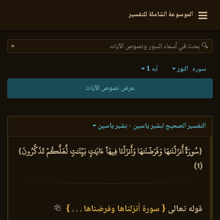
الموسوعة الشاملة للتفسير
🔍 بحث في أسماء السور ونصوص الآيات
النور
1
سورة
آية
عرض نصوص الآيات
التفسير الصحيح لبشير ياسين - بشير ياسين
{سُورَةٌ أَنزَلۡنَٰهَا وَفَرَضۡنَٰهَا وَأَنزَلۡنَا فِيهَآ ءَايَٰتِۭ بَيِّنَٰتٖ لَّعَلَّكُمۡ تَذَكَّرُونَ}
(1)
قوله تعالى
{ سورة أنزلناها وفرضناها . . . }