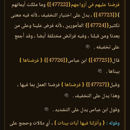
فرضنا عليهم في أزواجهم{
[47722]
}
وما ملكت أيمانهم
}
{
[47723]
}
، يدل على اختيار التخفيف ، لأنه فيه معنى
تكثير
{
[47724]
}
المأمورين ، لأنه فرض علينا وعلى من
بعدنا ومن قبلنا ، وفيه فرائض مختلفة أيضا ، وقد أجمع
على تخفيفه .
قال
{
[47725]
}
ابن عباس
{
[47726]
}
{ فرضناها }
بيناها .
وقيل
{
[47727]
}
{ فرضناها }
فرضنا العمل بما فيها ،
وهذا يدل على التخفيف .
وقول ابن عباس يدل على التشديد .
وقوله :
{ وأنزلنا فيها آيات بينات }
، أي دلالات وحجج على