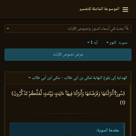
الموسوعة الشاملة للتفسير
🔍 بحث في أسماء السور ونصوص الآيات
النور
1
سورة
آية
عرض نصوص الآيات
الهداية إلى بلوغ النهاية لمكي بن ابي طالب - مكي ابن أبي طالب
{سُورَةٌ أَنزَلۡنَٰهَا وَفَرَضۡنَٰهَا وَأَنزَلۡنَا فِيهَآ ءَايَٰتِۭ بَيِّنَٰتٖ لَّعَلَّكُمۡ تَذَكَّرُونَ}
(1)
مقدمة السورة: