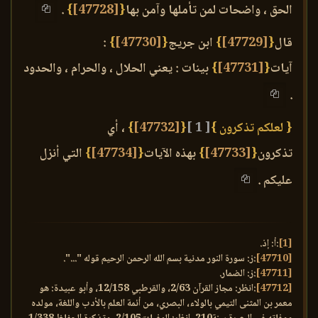
الحق ، واضحات لمن تأملها وآمن بها
{
[47728]
}
.
قال
{
[47729]
}
ابن جريج
{
[47730]
}
:
آيات
{
[47731]
}
بينات : يعني الحلال ، والحرام ، والحدود
.
{ لعلكم تذكرون }
[ 1 ]
{
[47732]
}
، أي
تذكرون
{
[47733]
}
بهذه الآيات
{
[47734]
}
التي أنزل
عليكم .
[1]
:أ: إذ.
[47710]
:ز: سورة النور مدنية بسم الله الرحمن الرحيم قوله "...".
[47711]
:ز: الضمار.
[47712]
:انظر: مجاز القرآن 2/63، والقرطبي 12/158، وأبو عبيدة: هو
معمر بن المثنى التيمي بالولاء، البصري، من أئمة العلم بالأدب واللغة، مولده