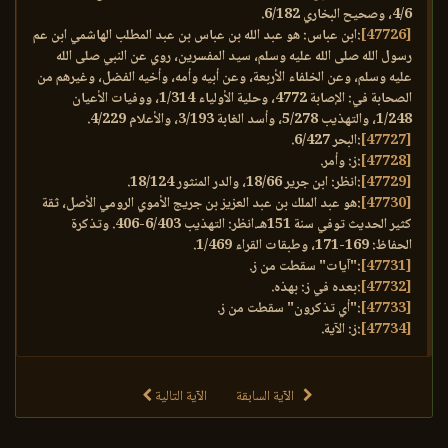
4/6، وصحيح البخاري 6/182.
[47726]
:ابن عباس: هو عبد الله بن عباس بن عبد المطلب الهاشمي ابن عم
رسول الله صلى الله عليه وسلم، سيد المفسرين، روي عن النبي صلى الله
عليه وسلم، وعن الخلفاء الأربعة، وعن أبيه وأمه، وأخيه الفضل، وغيرهم من
الصحابة في: الإصابة 4772، وحلية الأولياء 1/314، ووفيات الأعيان
1/248، والتهذيب 5/278، وأسد الغابة 3/193، والأعلام 4/229.
[47727]
:البحر 6/427.
[47728]
:ز: وأمر.
[47729]
:انظر: ابن جرير 18/66، والدر المنثور 18/124.
[47730]
:هو عبد الملك بن عبد العزيز بن جريج الأموي الرومي الأصل، ثقة
كثير الحديث توفي سنة 151هـ.انظر: التهذيب 6/403-406. وتذكرة
الحفاظ: 169-171، وطبقات القراء 1/469.
[47731]
:"آيات" سقطت من ز.
[47732]
:بعده في ز: بهذه.
[47733]
:"أي تذكرون" سقطت من ز.
[47734]
:ز: الآية.
الآية السابقة
الآية التالية