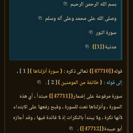
بسم الله الرحمن الرحيم
وصلى الله على محمد وعلى آله وسلم
سورة النور
مدنية
{
[1]
}
قوله
{
[47710]
}
تعالى ذكره :
{ سورة أنزلناها }
[ 1 ]
،
إلى قوله :
{ طائفة من المومنين }
[ 2 ]
.
سورة مرفوعة على إضمار
{
[47711]
}
مبتدأ ، أي هذه
السورة ، وأنزلناها نعت للسورة ، وقبح رفعها على الابتداء
لأنها نكرة ، ولا يبتدأ بالنكرات إذ لا فائدة فيها ، وقد أجازه
أبو عبيدة
{
[47712]
}
.