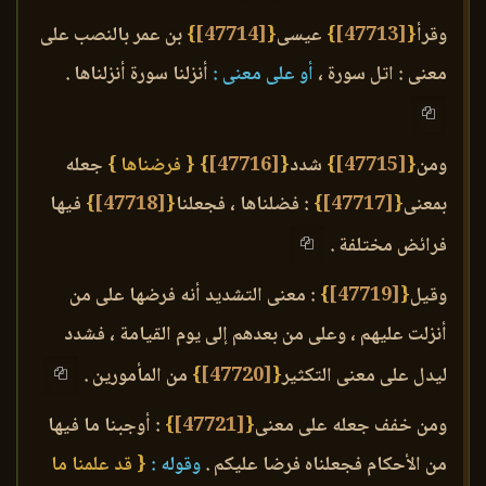
وقرأ
{
[47713]
}
عيسى
{
[47714]
}
بن عمر بالنصب على
معنى : اتل سورة ،
أو على معنى :
أنزلنا سورة أنزلناها .
ومن
{
[47715]
}
شدد
{
[47716]
}
{ فرضناها }
جعله
بمعنى
{
[47717]
}
: فضلناها ، فجعلنا
{
[47718]
}
فيها
فرائض مختلفة .
وقيل
{
[47719]
}
: معنى التشديد أنه فرضها على من
أنزلت عليهم ، وعلى من بعدهم إلى يوم القيامة ، فشدد
ليدل على معنى التكثير
{
[47720]
}
من المأمورين .
ومن خفف جعله على معنى
{
[47721]
}
: أوجبنا ما فيها
من الأحكام فجعلناه فرضا عليكم .
وقوله :
{ قد علمنا ما