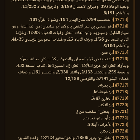
ووفاته في البصرة سنة210، انظر: الوفيات2/105، وتذكرة الحفاظ 1/338،
وبغية الوعاة 395، وميزان الاعتدال 3/189، وتاريخ بغداد 13/252،
والأعلام 8/191.
[47713]
:المحتسب 2/99، منار الهدى 194، وشواذ القرآن101.
[47714]
:هو عيسى بن عمر الثقفي بالولاء، أبو سليمان: من أئمة اللغة. وهو
شيخ الخليل، وسيبويه، وابن العلاء. انظر: وفيات الأعيان 1/393، وخزانة
الأدب للبغدادي 1/56، ونزهة الألباء 25، وطبقات النحويين للزبيدي 35-41،
والأعلام 5/106.
[47715]
:ز: فمن.
[47716]
:شدد بعض قراء الحجاز، والبصرة، وكذلك كان مجاهد يقرأه
ويتأوله انظر: ابن جرير 18/65، انظر: زاد المسير 6/4، كتاب السبعة 452،
والحجة 259، والكشف 2/133، والنشر 2/330، والتيسير 161، وإتحاف
فضلاء البشر 2/191، والقرطبي 12/158.
[47717]
:ز: بمنزلة.
[47718]
:ز: فجعلناها.
[47719]
:الخازن 5/47.
[47720]
:ز: التكثر.
[47721]
:"بمعنى" سقطت من ز.
[47722]
:ز: أو: وهو تحريف.
[47723]
:الأحزاب: آية50.
[47724]
:ز: يكثر.
[47725]
:انظر: ابن جرير 18/66، والدر المنثور 18/124، وفتح القدير: