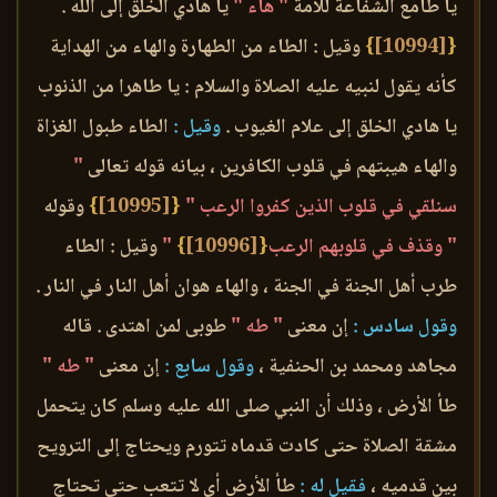
يا طامع الشفاعة للأمة
" هاء "
يا هادي الخلق إلى الله .
{
[10994]
}
وقيل : الطاء من الطهارة والهاء من الهداية
كأنه يقول لنبيه عليه الصلاة والسلام : يا طاهرا من الذنوب
يا هادي الخلق إلى علام الغيوب .
وقيل :
الطاء طبول الغزاة
والهاء هيبتهم في قلوب الكافرين ، بيانه قوله تعالى
"
سنلقي في قلوب الذين كفروا الرعب "
{
[10995]
}
وقوله
" وقذف في قلوبهم الرعب
{
[10996]
}
"
وقيل : الطاء
طرب أهل الجنة في الجنة ، والهاء هوان أهل النار في النار .
وقول سادس :
إن معنى
" طه "
طوبى لمن اهتدى . قاله
مجاهد ومحمد بن الحنفية ،
وقول سابع :
إن معنى
" طه "
طأ الأرض ، وذلك أن النبي صلى الله عليه وسلم كان يتحمل
مشقة الصلاة حتى كادت قدماه تتورم ويحتاج إلى الترويح
بين قدميه ،
فقيل له :
طأ الأرض أي لا تتعب حتى تحتاج