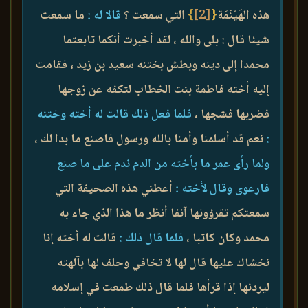
هذه الهَيْنَمَة
{
[2]
}
التي سمعت ؟
قالا له :
ما سمعت
شيئا قال : بلى والله ، لقد أخبرت أنكما تابعتما
محمدا إلى دينه وبطش بختنه سعيد بن زيد ، فقامت
إليه أخته فاطمة بنت الخطاب لتكفه عن زوجها
فضربها فشجها ،
فلما فعل ذلك قالت له أخته وختنه
:
نعم قد أسلمنا وأمنا بالله ورسول فاصنع ما بدا لك ،
ولما رأى عمر ما بأخته من الدم ندم على ما صنع
فارعوى وقال لأخته :
أعطني هذه الصحيفة التي
سمعتكم تقرؤونها آنفا أنظر ما هذا الذي جاء به
محمد وكان كاتبا ،
فلما قال ذلك :
قالت له أخته إنا
نخشاك عليها قال لها لا تخافي وحلف لها بآلهته
ليردنها إذا قرأها فلما قال ذلك طمعت في إسلامه