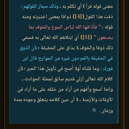
معنى قوله قرأ ) أي تكلم به ،
وذلك مجاز كقولهم :
ذقت هذا القول
{
[4]
}
ذواقا بمعنى اختبرته ومنه
قوله :
" فأذاقها الله لباس الجوع والخوف بما
يصنعون "
{
[5]
}
أي ابتلاهم الله تعالى به فسمي
ذلك ذوقا والخوف لا يذاق على الحقيقة ؛
لأن الذوق
في الحقيقة بالفم دون غيره من الجوارح قال ابن
فورك :
وما قلناه أولا أصح في تأويل هذا الخبر ؛ لأن
كلام الله تعالى أزلي قديم سابق لجملة الحوادث ،
وإنما أسمع وأفهم من أراد من خلقه على ما أراد في
الأوقات والأزمنة ، لا أن عين كلامه يتعلق وجوده بمدة
وزمان .