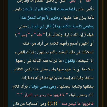
" طه "
و
" يس "
قبل أن يخلق السماوات والأرض
بألفي عام ،
فلما سمعت الملائكة القرآن قالت :
طوبى
لأمة ينزل هذا عليها ،
وطوبى لأجواف تحمل هذا
وطوبى لألسنة تتكلم بهذا ) قال ابن فورك :
معنى
قوله ( إن الله تبارك وتعالى قرأ
" طه "
و
" يس "
)
أي أظهر وأسمع وأفهم كلامه من أراد من خلقه
الملائكة في ذلك الوقت والعرب تقول : قرأت الشيء
إذا تتبعته ،
وتقول :
ما قرأت هذه الناقة في رحمها
سلا قط أي ما ظهر فيها ولد ، فعلى هذا يكون الكلام
سائغا وقراءته إسماعه وإفهامه قرأته بعبارات
يخلقها وكتابة يحدثها ،
وهي معنى قولنا :
قرأنا كلام
الله ومعنى قوله
" فاقرؤوا ما تيسر من القرآن "
"
فاقرؤوا ما تيسر منه "
{
[3]
}
ومن أصحابنا من قال