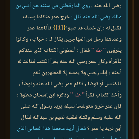
رضي الله عنه ،
روى الدارقطني في سننه عن أنس بن
مالك رضي الله عنه قال :
خرج عمر متقلدا بسيف
فقيل له : إن ختنك قد صبوا
{
[1]
}
فأتاهما عمر
وعندهما رجل من المهاجرين يقال له : خباب ، وكانوا
يقرؤون
" طه "
فقال : أعطوني الكتاب الذي عندكم
فأقرأه وكان عمر رضي الله عنه يقرأ الكتب فقالت له
أخته : إنك رجس ولا يمسه إلا المطهرون فقم
فاغتسل أو توضأ ، فقام عمر رضي الله عنه وتوضأ ،
وأخذ الكتاب فقرأ
" طه "
وذكره ابن إسحاق مطولا :
فإن عمر خرج متوشحا سيفه يريد رسول الله صلى
الله عليه وسلم وقتله فلقيه نعيم بن عبدالله فقال
أين تريد يا عمر ؟
فقال أريد محمدا هذا الصابئ الذي