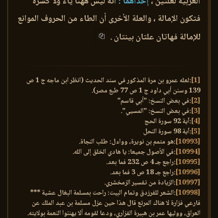
العربية لعلتين ،
إحداهما :
أنه ليس ههنا ياء ولا كسرة
فتكون الإمالة ، والعلة الأخرى أن الطاء من الحروف الموانع
للإمالة فهاتان علتان بينتان .
[1]
:لعله عمرو بن مرة المذكور في سند الحديث (انظر ابن ماجه ج 1 ص
139 وسنن أبي داود ج 1 ص 77 طبع مصر).
[2]
:في بعض النسخ: "أبي قاسم"
[3]
:في بعض النسخ: "المسيي".
[4]
:آية 92 سورة الحج
[5]
:آية 98 سورة النحل
[10993]
:هو متمم بن نويرة، وواءل: طلب النجاة.
[10994]
:في الأصول جميعا: يا هادي الخلق إلى الله.
[10995]
:راجع جـ 4 ص 232 فما بعد.
[10996]
:راجع جـ 18 ص 3 فما بعد.
[10997]
:الزيادة من تفسير الزمخشري.
[10998]
:الشعر للفرزدق وتمام البيت: راحت بمسلمة البغال عشية ***
فارعي فزارة لا هناك المرتع قال هذا حين عزل مسلمة بن عبد الملك عن
العراق، ووليها عمر بن هبيرة الفزاري، ودعا لقومه ألا يهنئوا النعمة بولايته.