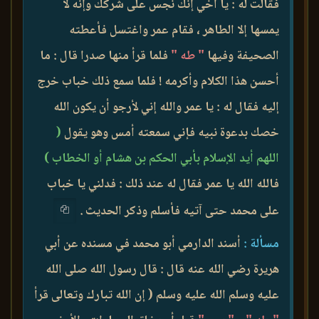
فقالت له : يا أخي إنك نجس على شركك وإنه لا
يمسها إلا الطاهر ، فقام عمر واغتسل فأعطته
الصحيفة وفيها
" طه "
فلما قرأ منها صدرا قال : ما
أحسن هذا الكلام وأكرمه ! فلما سمع ذلك خباب خرج
إليه فقال له : يا عمر والله إني لأرجو أن يكون الله
خصك بدعوة نبيه فإني سمعته أمس وهو يقول
(
اللهم أيد الإسلام بأبي الحكم بن هشام أو الخطاب )
فالله الله يا عمر فقال له عند ذلك : فدلني يا خباب
على محمد حتى آتيه فأسلم وذكر الحديث .
مسألة :
أسند الدارمي أبو محمد في مسنده عن أبي
هريرة رضي الله عنه قال : قال رسول الله صلى الله
عليه وسلم الله عليه وسلم ( إن الله تبارك وتعالى قرأ