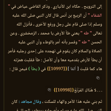
إلى الترويح . حكاه ابن الأنباري . وذكر القاضي عياض في
"
الشفاء "
أن الربيع بن أنس قال كان النبي صلى الله عليه
وسلم إذا صلى قام على رجل ورفع الأخرى ، فأنزل الله
تعالى
" طه "
يعني طأ الأرض يا محمد ، الزمخشري . وعن
الحسن
" طه "
وفسر بأنه أمر بالوطء وأن النبي عليه
الصلاة والسلام كان يقوم في تهجده على إحدى رجليه فأمر
أن يطأ الأرض بقدميه معا وأن الأصل : طأ فقلبت همزته
هاء كما قلبت
[ ألفا ]
{
[10997]
}
في
( يطأ )
فيمن قال :
. . . لا هَنَاكِ المَرْتَعُ
{
[10998]
}
ثم بني عليه هذا الأمر والهاء للسكت ،
وقال مجاهد :
كان
النبي صلى الله عليه وسلم وأصحابه يربطون الحبال في