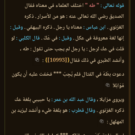
قوله تعالى :
" طه "
اختلف العلماء في معناه فقال
الصديق رضي الله تعالى عنه : هو من الأسرار . ذكره
الغزنوي .
ابن عباس :
معناه يا رجل . ذكره البيهقي .
وقيل :
إنها لغة معروفة في عكل .
وقيل :
في عَكّ .
قال الكلبي :
لو
قلت في عك لرجل : يا رجل لم يجب حتى تقول : طه ،
وأنشد الطبري في ذلك فقال
{
[10993]
}
:
دعوت بطَهَ في القتال فلم يُجِبْ *** فخفت عليه أن يكون
مُوَائِلاَ
ويروى مزايلا ،
وقال عبد الله بن عمر :
يا حبيبي بلغة عك
ذكره الغزنوي .
وقال قطرب :
هو بلغة طيء وأنشد ليزيد بن
المهلهل :