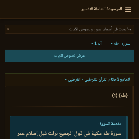
الموسوعة الشاملة للتفسير
🔍 بحث في أسماء السور ونصوص الآيات
طه
1
سورة
آية
عرض نصوص الآيات
الجامع لأحكام القرآن للقرطبي - القرطبي
{طه} (1)
مقدمة السورة:
سورة طه مكية في قول الجميع نزلت قبل إسلام عمر