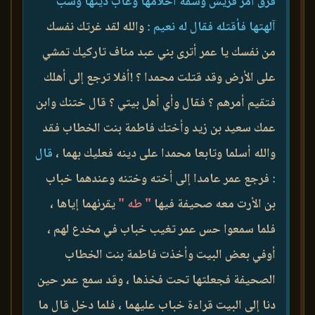
فرق أمر قريش وسفه أحلامها وعاب دينها وسب
آلهتها فأقتله فقال له نعيم :
والله لقد غرتك نفسك
من نفسك يا عمر أترى بني عبد مناف تاركيك تمشي
على الأرض وقد قتلت محمدا ؟ !أفلا ترجع إلى أهلك
فتقيم أمرهم ؟ فقال وأي أهل بيتي ؟ قال ختنك وابن
عمك سعيد بن زيد وأختك فاطمة بنت الخطاب فقد
والله أسلما وتابعا محمدا على دينه فعليك بهما ،
قال
:
فرجع عمر عامدا إلى أخته وختنه وعندهما خباب
بن الأرت معه صحيفة فيها
" طه "
يقرئهما إياها ،
فلما سمعوا حس عمر تغيب خباب في مخدع لهم ،
أوفي بعض البيت وأخذت فاطمة بنت الخطاب
الصحيفة فجعلتها تحت فخذها ، وقد سمع عمر حين
دنا إلى البيت قراءة خباب عليهما ، فلما دخل قال ما