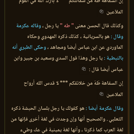
إن السفاهة طَهَ من شمائلكم *** لا بارك الله في القوم
الملاَعين
وكذلك قال الحسن معنى
" طه "
يا رجل ،
وقاله عكرمة
وقال :
هو بالسريانية ، كذلك ذكره المهدوي وحكاه
الماوردي عن ابن عباس أيضا ومجاهد ،
وحكى الطبري أنه
بالنبطية :
يا رجل وهذا قول السدي وسعيد بن جبير وابن
عباس أيضا قال :
إن السفاهة طَهَ من خلائقكم *** لا قدس الله أرواح
الملاعين
وقال عكرمة أيضا :
هو كقولك يا رجل بلسان الحبشة ذكره
الثعلبي . والصحيح أنها وإن وجدت في لغة أخرى فإنها من
لغة العرب كما ذكرنا ، وأنها لغة يمينية في عك وطيء