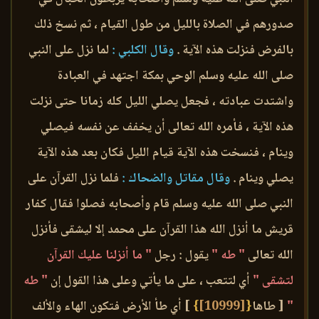
صدورهم في الصلاة بالليل من طول القيام ، ثم نسخ ذلك
بالفرض فنزلت هذه الآية .
وقال الكلبي :
لما نزل على النبي
صلى الله عليه وسلم الوحي بمكة اجتهد في العبادة
واشتدت عبادته ، فجعل يصلي الليل كله زمانا حتى نزلت
هذه الآية ، فأمره الله تعالى أن يخفف عن نفسه فيصلي
وينام ، فنسخت هذه الآية قيام الليل فكان بعد هذه الآية
يصلي وينام .
وقال مقاتل والضحاك :
فلما نزل القرآن على
النبي صلى الله عليه وسلم قام وأصحابه فصلوا فقال كفار
قريش ما أنزل الله هذا القرآن على محمد إلا ليشقى فأنزل
الله تعالى
" طه "
يقول : رجل
" ما أنزلنا عليك القرآن
لتشقى "
أي لتتعب ، على ما يأتي وعلى هذا القول إن
" طه
"
[ طاها
{
[10999]
}
] أي طأ الأرض فتكون الهاء والألف