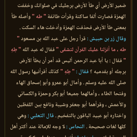
ضمير الأرض أي طأ الأرض برجليك في صلواتك وخففت
الهمزة فصارت ألفا ساكنة وقرأت طائفة
" طه "
وأصله طأ
بمعنى طأ الأرض فحذفت الهمزة وأدخلت هاء السكت .
وقال زر بن حبيش :
قرأ رجل على عبد الله بن مسعود
"
طه ، ما أنزلنا عليك القرآن لتشقى "
فقال له عبد الله
" طِهِ
"
فقال : يا أبا عبد الرحمن أليس قد أمر أن يطأ الأرض
برجله أو بقدميه ؟
فقال :
" طِهِ "
كذلك أقرأنيها رسول الله
صلى الله عليه وسلم . وأمال أبو عمرو وأبو إسحاق الهاء
وفتحا الطاء ، وأمالهما جميعا أبو بكر وحمزة والكسائي
والأعمش ، وقرأهما أبو جعفر وشيبة ونافع بين اللفظين
واختاره أبو عبيد الباقون بالتفخيم .
قال الثعلبي :
وهي
كلها لغات صحيحة .
النحاس :
لا وجه للإمالة عند أكثر أهل