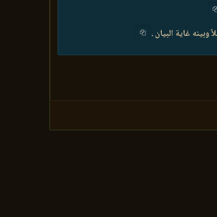
وبينه غاية البيان .