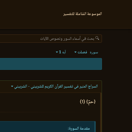
الموسوعة الشاملة للتفسير
🔍 بحث في أسماء السور ونصوص الآيات
فصلت
1
سورة
آية
السراج المنير في تفسير القرآن الكريم للشربيني - الشربيني
{حمٓ} (1)
مقدمة السورة: