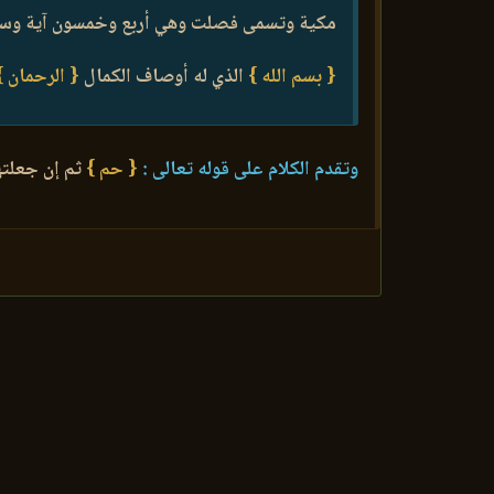
مكية وتسمى فصلت وهي أربع وخمسون آية وسبعم
{ بسم الله }
الذي له أوصاف الكمال
{ الرحمان }
وتقدم الكلام على قوله تعالى :
{ حم }
ثم إن جعلتها