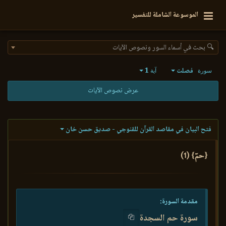
الموسوعة الشاملة للتفسير
🔍 بحث في أسماء السور ونصوص الآيات
فصلت
1
سورة
آية
عرض نصوص الآيات
فتح البيان في مقاصد القرآن للقنوجي - صديق حسن خان
{حمٓ} (1)
مقدمة السورة:
سورة حم السجدة