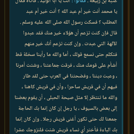
عتبة بن ربيعة .
فقالوا :
أئت يا أبا الوليد . فأتاه فقال
يا محمد أنت خير أم عبد الله ؟ أنت خير أم عبد
المطلب ؟ فسكت رسول الله صلى الله عليه وسلم .
قال فإن كنت تزعم أن هؤلاء خير منك فقد عبدوا
الآلهة التي عبدت . وإن كنت تزعم أنك خير منهم
فتكلم حتى نسمع قولك ، أما والله ما رأينا سخلة قط
أشأم على قومك منك ، فرقت جماعتنا ، وشتت أمرنا
، وعبت ديننا ، وفضحتنا في العرب حتى لقد طار
فيهم أن في قريش ساحرا ، وأن في قريش كاهنا ،
والله ما تنتظر إلا مثل صيحة الحبلى ، أن يقوم بعضنا
إلى بعض بالسيوف ، يا رجل إن كان إنما بك الحاجة
جمعنا لك حتى تكون أغنى قريش رجلا . وإن كان إنما
بك الباءة فأختر أي نساء قريش شئت فلنزوجك عشرا