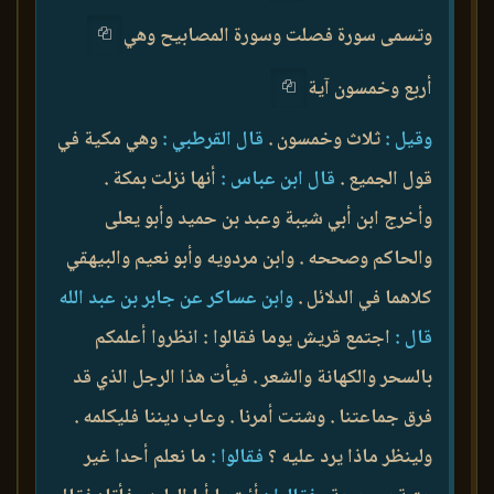
وتسمى سورة فصلت وسورة المصابيح وهي
أربع وخمسون آية
وقيل :
ثلاث وخمسون .
قال القرطبي :
وهي مكية في
قول الجميع .
قال ابن عباس :
أنها نزلت بمكة .
وأخرج ابن أبي شيبة وعبد بن حميد وأبو يعلى
والحاكم وصححه . وابن مردويه وأبو نعيم والبيهقي
كلاهما في الدلائل .
وابن عساكر عن جابر بن عبد الله
قال :
اجتمع قريش يوما فقالوا : انظروا أعلمكم
بالسحر والكهانة والشعر . فيأت هذا الرجل الذي قد
فرق جماعتنا . وشتت أمرنا . وعاب ديننا فليكلمه .
ولينظر ماذا يرد عليه ؟
فقالوا :
ما نعلم أحدا غير