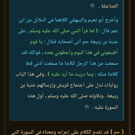
الصاعقة .
وأخرج أبو نعيم والبيهقي كلاهما في الدلائل عن ابن
عمر قال :
( لما قرأ النبي صلى الله عليه وسلم .
على
عتبة بن ربيعة حم أتى أصحابه فقال :
يا قوم
أطيعوني في هذا اليوم وأعطوني بعده ،
فوالله لقد
سمعت من هذا الرجل كلاما ما سمعت أذني قط
كلاما مثله :
وما دريت ما أرد عليه )
. وفي هذا الباب
روايات تدل على اجتماع قريش وإرسالهم عتبة بن
ربيعة . وتلاوته صلى الله عليه وسلم ، أول هذه
السورة عليه .
{ حم }
قد تقدم الكلام على إعرابه ومعناه في السورة التي