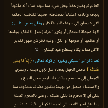
العالم لم يقبح عقلاً جعل شيء مما دونه غداءاً له مأذوناً
بذبحه وإيلامه اعتناءاً بمصلحته حسبما تقتضيه الحكمة
التي لا يحلق إلى سرها طائر الأفكار ،
وقال بعض الناس :
الآية مجملة لاحتمال أن يكون المراد إحلال الانتفاع بجلدها
أو عظمها أو صوفها أو الكل ، وفيه نظر لأن ظهور تقدير
الأكل مما لا يكاد ينتطح فيه كبشان .
نعم ذكر ابن السبكي وغيره أن قوله تعالى :
{ إِلاَّ مَا يتلى
عَلَيْكُمْ }
مجمل للجهل بمعناه قبل نزول مبينه ، ويسري
الإجمال إلى ما تقدم ، ولكن ذاك ليس محل النزاع ،
والاستثناء متصل من بهيمة بتقدير مضاف محذوف مما
يتلي أي إلا محرم ما يتلى عليكم ، وعنى بالمحرم الميتة
وما أهل لغير الله به إلى آخر ما ذكر في الآية الثالثة من