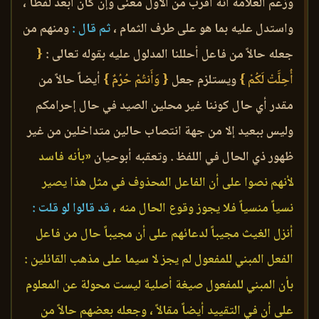
وزعم العلامة أنه أقرب من الأول معنى وإن كان أبعد لفظاً ،
واستدل عليه بما هو على طرف الثمام ،
ثم قال :
ومنهم من
جعله حالاً من فاعل أحللنا المدلول عليه بقوله تعالى :
{
أُحِلَّتْ لَكُمْ }
ويستلزم جعل
{ وَأَنتُمْ حُرُمٌ }
أيضاً حالاً من
مقدر أي حال كوننا غير محلين الصيد في حال إحرامكم
وليس ببعيد إلا من جهة انتصاب حالين متداخلين من غير
ظهور ذي الحال في اللفظ . وتعقبه أبوحيان
«بأنه فاسد
لأنهم نصوا على أن الفاعل المحذوف في مثل هذا يصير
نسياً منسياً فلا يجوز وقوع الحال منه ،
قد قالوا لو قلت :
أنزل الغيث مجيباً لدعائهم على أن مجيباً حال من فاعل
الفعل المبني للمفعول لم يجز لا سيما على مذهب القائلين :
بأن المبني للمفعول صيغة أصلية ليست محولة عن المعلوم
على أن في التقييد أيضاً مقالاً ، وجعله بعضهم حالاً من