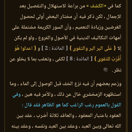
كما في
«الكشف »
من براعة الاستهلال والتفصيل بعد
الإجمال ، لكن ذكر فيه أن مختار البعض أولى لحصول
الغرضين وزيادة التعميم ، وأن السور الكريمة مشتملة على
أمهات التكاليف الدينية في الأصول والفروع ، ولو لم يكن
إلا
{ عَلَى البر البر والتقوى }
[ المائدة : 2 ]
و
{ اعدلوا هُوَ
أَقْرَبُ للتقوى }
[ المائدة : 8 ]
لكفى ، وتعقب بما لا يخلو عن
نظر .
وزعم بعضهم أن فيه نزع الخف قبل الوصول إلى الماء ، وما
استظهره الزمخشري خال عن ذلك ، والأمر فيه هين ،
وفي
القول بالعموم رغب الراغب كما هو الظاهر فقد قال :
العقود باعتبار المعقود ، والعاقد ثلاثة أضرب ، عقد بين
الله تعالى وبين العبد ، وعقد بين العبد ونفسه ، وعقد بينه