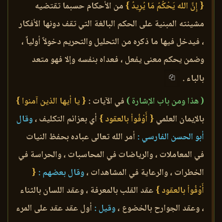
{ إِنَّ الله يَحْكُمُ مَا يُرِيدُ }
من الأحكام حسبما تقتضيه
مشيئته المبنية على الحكم البالغة التي تقف دونها الأفكار
، فيدخل فيها ما ذكره من التحليل والتحريم دخولاً أولياً ،
وضمن يحكم معنى يفعل ، فعداه بنفسه وإلا فهو متعد
بالباء .
( هذا ومن باب الإشارة )
في الآيات :
{ يا أيها الذين آمنوا }
بالإيمان العلمي
{ أَوْفُواْ بالعقود }
أي بعزائم التكليف ،
وقال
أبو الحسن الفارسي :
أمر الله تعالى عباده بحفظ النيات
في المعاملات ، والرياضات في المحاسبات ، والحراسة في
الخطرات ، والرعاية في المشاهدات ،
وقال بعضهم :
{
أَوْفُواْ بالعقود }
عقد القلب بالمعرفة ، وعقد اللسان بالثناء
، وعقد الجوارح بالخضوع ،
وقيل :
أول عقد عقد على المرء