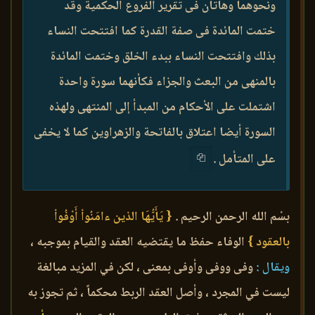
ونحوهما وهاتان فى تقرير الفروع الحكمية وقد
ختمت المائدة فى صفة القدرة كما افتتحت النساء
بذلك وافتتحت النساء ببدء الخلق وختمت المائدة
بالمنهى من البعث والجزاء فكأنهما سورة واحدة
اشتملت على الأحكام من المبدأ إلى المنتهى ولهذه
السورة أيضا اعتلاق بالفاتحة والزهراوين كما لا يخفى
على المتأمل .
بسْم الله الرحمن الرحيم .
{ يَأَيُّهَا الذين ءامَنُواْ أَوْفُواْ
بالعقود }
الوفاء حفظ ما يقتضيه العقد والقيام بموجبه ،
ويقال :
وفى ووفى وأوفى بمعنى ، لكن في المزيد مبالغة
ليست في المجرد ، وأصل العقد الربط محكماً ، ثم تجوز به