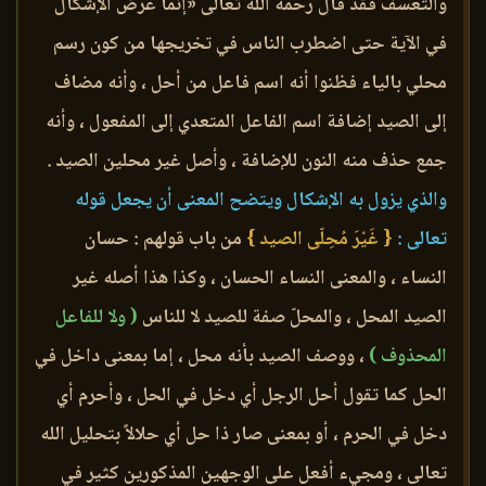
والتعسف فقد قال رحمه الله تعالى «إنما عرض الإشكال
في الآية حتى اضطرب الناس في تخريجها من كون رسم
محلي بالياء فظنوا أنه اسم فاعل من أحل ، وأنه مضاف
إلى الصيد إضافة اسم الفاعل المتعدي إلى المفعول ، وأنه
جمع حذف منه النون للإضافة ، وأصل غير محلين الصيد .
والذي يزول به الإشكال ويتضح المعنى أن يجعل قوله
تعالى :
{ غَيْرَ مُحِلّى الصيد }
من باب قولهم : حسان
النساء ، والمعنى النساء الحسان ، وكذا هذا أصله غير
الصيد المحل ، والمحلّ صفة للصيد لا للناس
( ولا للفاعل
المحذوف )
، ووصف الصيد بأنه محل ، إما بمعنى داخل في
الحل كما تقول أحل الرجل أي دخل في الحل ، وأحرم أي
دخل في الحرم ، أو بمعنى صار ذا حل أي حلالاً بتحليل الله
تعالى ، ومجيء أفعل على الوجهين المذكورين كثير في