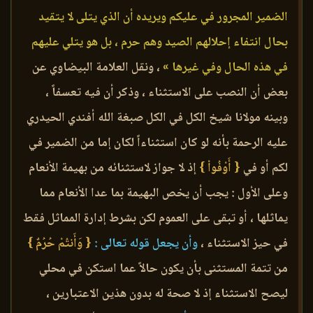
الضمير المجرور في عليكم ويريده أن الذي يتلى لا يتقيد
بحال انتفاء إحلالهم الصيد وهم حرم ، بل هو يتلي عليهم
في هذه الحال وفي غيرها »
، ونقل العلامة البيضاوي عن
بعض أن النصب على الاستثناء ، وذكر أن فيه تعسفاً ،
وبينه مولانا شيخ الكل في الكل صبغة الله أفندي الحيدري
عليه الرحمة بأنه لو كان استثناءاً لكان إما من الضمير في
لكم أو في
{ أَوْفُواْ }
إذ لا جواز لاستثنائه من بهيمة الأنعام
وعلى الأول : يجب أن يخص البهيمة بما عدا الأنعام مما
يماثلها ، أو تبقى على العموم لكن بشرط إدارة المماثل فقط
في حيز الاستثناء ،
وأن يجعل قوله تعالى :
{ وَأَنتُمْ حُرُمٌ }
من تتمة المستثنى بأن يكون حالاً عما استكن في محلي
ليصح الاستثناء إذ لا صحة له بدون هذين الاعتبارين ،