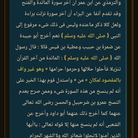
والترمذي عن ابن عمر أن آخر سورة المائدة والفتح
وقد تقدم آنفا عن البراء أن آخر سورة نزلت براءة
ولعل كلا ذكر ماعنده وليس فى ذلك شىء مرفوع إلى
النبى
{ صلى الله عليه وسلم }
نعم أخرج أبو عبيدة
عن ضمرة بن حبيب وعطية بن قيس قالا : قال رسول
الله
{ صلى الله عليه وسلم }
: المائدة من آخر القرآن
تنزيلا فأحلوا حلالها وحرموا حرامها
« وهو غير واف
بالمقصود لمكان »
من « واستدل قوم بهذا الخبر على
أنه لم ينسخ من هذه السورة شىء وممن صرح بعدم
النسخ عمرو بن شرحبيل والحسن رضى الله تعالى
عنهما كما أخرج ذلك عنهما أبو داود وأخرج عن
الشعبى أنه لم ينسخ منها إلا قوله تعالى : ياأيها
الذين آمنوا لاتحلوا شعائر الله ولاالشهر الحرام