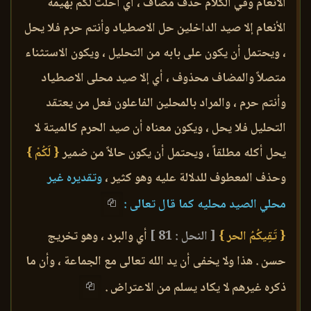
الأنعام وفي الكلام حذف مضاف ، أي أحلت لكم بهيمة
الأنعام إلا صيد الداخلين حل الاصطياد وأنتم حرم فلا يحل
، ويحتمل أن يكون على بابه من التحليل ، ويكون الاستثناء
متصلاً والمضاف محذوف ، أي إلا صيد محلى الاصطياد
وأنتم حرم ، والمراد بالمحلين الفاعلون فعل من يعتقد
التحليل فلا يحل ، ويكون معناه أن صيد الحرم كالميتة لا
يحل أكله مطلقاً ، ويحتمل أن يكون حالاً من ضمير
{ لَكُمْ }
وحذف المعطوف للدلالة عليه وهو كثير ،
وتقديره غير
محلي الصيد محليه كما قال تعالى :
{ تَقِيكُمُ الحر }
[ النحل : 81 ]
أي والبرد ، وهو تخريج
حسن . هذا ولا يخفى أن يد الله تعالى مع الجماعة ، وأن ما
ذكره غيرهم لا يكاد يسلم من الاعتراض .