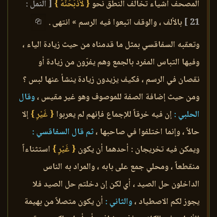
المصحف أشياء تخالف النطق نحو
{ لاَذْبَحَنَّهُ }
[ النمل :
21 ]
بالألف ، والوقف اتبعوا فيه الرسم » انتهى .
وتعقبه السفاقسي بمثل ما قدمناه من حيث زيادة الياء ،
وفيها التباس المفرد بالجمع وهم يفرّون من زيادة أو
نقصان في الرسم ، فكيف يزيدون زيادة ينشأ عنها لبس ؟
ومن حيث إضافة الصفة للموصوف وهو غير مقيس ،
وقال
الحلبي :
إن فيه خرقاً للإجماع فإنهم لم يعربوا
{ غَيْرِ }
إلا
حالاً ، وإنما اختلفوا في صاحبها ،
ثم قال السفاقسي :
ويمكن فيه تخريجان : أحدهما أن يكون
{ غَيْرِ }
استثناءاً
منقطعاً ، ومحلي جمع على بابه ، والمراد به الناس
الداخلون حل الصيد ، أي لكن إن دخلتم حل الصيد فلا
يجوز لكم الاصطياد ،
والثاني :
أن يكون متصلاً من بهيمة