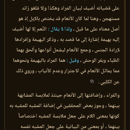
على قضبانه أضيف لبيان المراد وهكذا وإلا فلغو زائد
مستهجن ، وهنا لما كان الأنعام قد يختص بالإبل إذ هو
أصل معناه على ما قيل ،
ولذا لا يقال :
النَّعم إلا لها أضيف
إليه بهيمة إشارة إلى ما قصد به ، وذكر البهيمة وإفرادها
لإرادة الجنس ، وجمع الأنعام ليشمل أنواعها وألحق بهما
الظباء وبقر الوحش ،
وقيل :
هما المراد بالبهيمة ونحوهما
مما يماثل الأنعام في الاجترار وعدم الأنياب ، وروي ذلك
عن الكلبي .
والفراء ، وإضافتها إلى الأنعام حينئذ لملابسة المشابهة
بينهما ، وجوز بعض المحققين في إضافة المشبه للمشبه به
كونها بمعنى اللام على جعل ملابسة المشبه اختصاصاً
بينهما ، أو بمعنى من البيانية على جعل المشبه نفسه