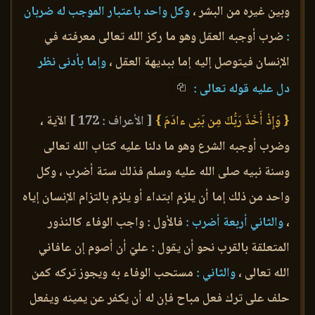
وبين غيره من البشر ،
وكل واحد باعتبار الموجب له ضربان
:
ضرب أوجبه العقل وهو ما ركز الله تعالى معرفته في
الإنسان فيتوصل إليه إما ببديهة العقل ،
وإما بأدنى نظر
دل عليه قوله تعالى :
{ وَإِذْ أَخَذَ رَبُّكَ مِن بَنِى ءادَمَ }
[ الأعراف : 172 ]
الآية ،
وضرب أوجبه الشرع وهو ما دلنا عليه كتاب الله تعالى
وسنة نبيه صلى الله عليه وسلم فذلك ستة أضرب ، وكل
واحد من ذلك إما أن يلزم ابتداء أو يلزم بالتزام الإنسان إياه
،
والثاني أربعة أضرب :
فالأول : واجب الوفاء كالنذور
المتعلقة بالقرب نحو أن يقول : عليّ أن أصوم إن عافاني
الله تعالى ،
والثاني :
مستحب الوفاء به ويجوز تركه كمن
حلف على ترك فعل مباح فإن له أن يكفر عن يمينه ويفعل