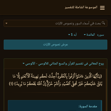
الموسوعة الشاملة للتفسير
🔍 بحث في أسماء السور ونصوص الآيات
المائدة
1
سورة
آية
عرض نصوص الآيات
روح المعاني في تفسير القرآن والسبع المثاني للآلوسي - الآلوسي
{يَـٰٓأَيُّهَا ٱلَّذِينَ ءَامَنُوٓاْ أَوۡفُواْ بِٱلۡعُقُودِۚ أُحِلَّتۡ لَكُم بَهِيمَةُ ٱلۡأَنۡعَٰمِ إِلَّا مَا
يُتۡلَىٰ عَلَيۡكُمۡ غَيۡرَ مُحِلِّي ٱلصَّيۡدِ وَأَنتُمۡ حُرُمٌۗ إِنَّ ٱللَّهَ يَحۡكُمُ مَا يُرِيدُ} (1)
مقدمة السورة: