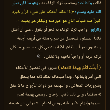
ذلك ،
والثالث :
يستحب ترك الوفاء به ،
وهو ما قال صلى
الله عليه وسلم :
«إذا حلف أحدكم على شيء فرأى غيره
خيراً منه فليأت الذي هو خير منه وليكفر عن يمينه »
،
والرابع :
واجب ترك الوفاء به نحو أن يقول : علي أن أقتل
فلاناً المسلم ، فيحصل من ضرب ستة في أربعة أربعة
وعشرون ضرباً ، وظاهر الآية يقتضي كل عقد سوى ما كان
تركه قربة أو واجباً فافهم ولا تغفل .
{ أُحِلَّتْ لَكُمْ بَهِيمَةُ الانعام }
شروع في تفصيل الأحكام
التي أمر بإيفائها ، وبدأ سبحانه بذلك لأنه مما يتعلق
بضروريات المعاش ، و البهيمة من ذوات الأرواح ما لا عقل
له مطلقاً ، وإلى ذلك ذهب الزجاج ، وسمي بهيمة لعدم
تمييزه وإبهام الأمر عليه . ونقل الإمام الشعراني عن شيخه