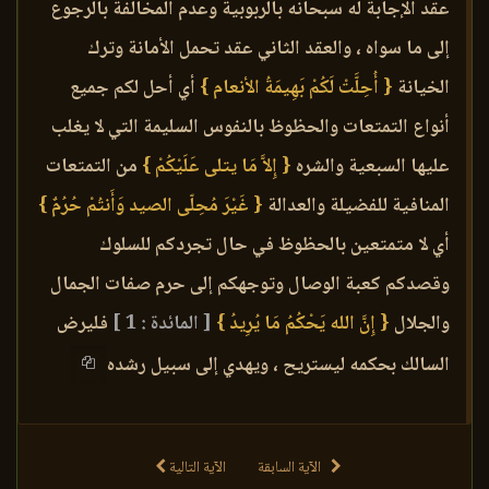
عقد الإجابة له سبحانه بالربوبية وعدم المخالفة بالرجوع
إلى ما سواه ، والعقد الثاني عقد تحمل الأمانة وترك
الخيانة
{ أُحِلَّتْ لَكُمْ بَهِيمَةُ الأنعام }
أي أحل لكم جميع
أنواع التمتعات والحظوظ بالنفوس السليمة التي لا يغلب
عليها السبعية والشره
{ إِلاَّ مَا يتلى عَلَيْكُمْ }
من التمتعات
المنافية للفضيلة والعدالة
{ غَيْرَ مُحِلّى الصيد وَأَنتُمْ حُرُمٌ }
أي لا متمتعين بالحظوظ في حال تجردكم للسلوك
وقصدكم كعبة الوصال وتوجهكم إلى حرم صفات الجمال
والجلال
{ إِنَّ الله يَحْكُمُ مَا يُرِيدُ }
[ المائدة : 1 ]
فليرض
السالك بحكمه ليستريح ، ويهدي إلى سبيل رشده
الآية السابقة
الآية التالية