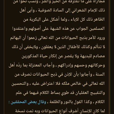
مجازاة على ما تقترفه من الخير والشر ، ونسب نحواً من
ذلك الإمام الشعراني إلى السادة الصوفية ، وأبى أهل
الظاهر ذلك كل الإباء ، ولما أشكل على البكرية من
المسلمين الجواب عن هذه الشبهة على أصولهم واعتقدوا
ورود الأمر بذبح الحيوانات من الله تعالى زعموا أن البهائم
لا تتألم وكذلك الأطفال الذين لا يعقلون ، ولايخفى أن ذلك
مصادم للبديهة ولا يقصر عن إنكار حياة المذكورين
وحركاتهم وحسهم وإدراكهم ، وأجاب المعتزلة بما ردّه أهل
السنة ، وأجابوا بأن الإذن في ذبح الحيوانات تصرف من
الله تعالى في خالص ملكه فلا اعتراض عليه ، والتحسين
والتقبيح العقليان قد طوي بساط الكلام فيهما في علم
الكلام ، وكذا القول بالنور والظلمة ،
وقال بعض المحققين :
لما كان الإنسان أشرف أنواع الحيوانات وبه تمت نسخة