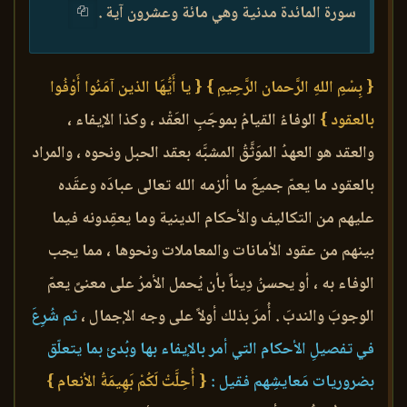
سورة المائدة مدنية وهي مائة وعشرون آية .
{ بِسْمِ اللهِ الرَّحمان الرَّحِيمِ }
{ يا أَيُّهَا الذين آمَنُوا أَوْفُوا
بالعقود }
الوفاءُ القيامُ بموجَبِ العَقْد ، وكذا الإيفاء ،
والعقد هو العهدُ الموَثَّقُ المشبَّه بعقد الحبل ونحوه ، والمراد
بالعقود ما يعمّ جميعَ ما ألزمه الله تعالى عبادَه وعقَده
عليهم من التكاليف والأحكام الدينية وما يعقِدونه فيما
بينهم من عقود الأمانات والمعاملات ونحوها ، مما يجب
الوفاء به ، أو يحسنُ دِيناً بأن يُحمل الأمرُ على معنىً يعمّ
الوجوبَ والندبَ . أُمرَ بذلك أولاً على وجه الإجمال ،
ثم شُرِعَ
في تفصيلِ الأحكام التي أمر بالإيفاء بها وبُدئ بما يتعلّق
بضروريات مَعايشِهم فقيل :
{ أُحِلَّتْ لَكُمْ بَهِيمَةُ الأنعام }