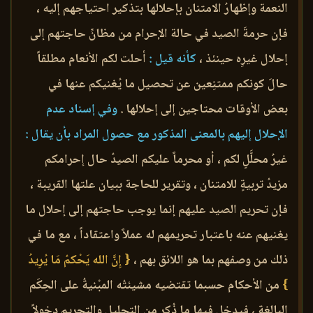
النعمة وإظهارُ الامتنان بإحلالها بتذكير احتياجهم إليه ،
فإن حرمةَ الصيد في حالة الإحرام من مظانِّ حاجتهم إلى
إحلال غيرِه حينئذ ،
كأنه قيل :
أحلت لكم الأنعام مطلقاً
حالَ كونكم ممتنِعين عن تحصيل ما يُغنيكم عنها في
بعض الأوقات محتاجين إلى إحلالها .
وفي إسناد عدم
الإحلال إليهم بالمعنى المذكور مع حصول المراد بأن يقال :
غيرُ محلَّلٍ لكم ، أو محرماً عليكم الصيدُ حال إحرامكم
مزيدُ تربيةٍ للامتنان ، وتقرير للحاجة ببيان علتها القريبة ،
فإن تحريم الصيد عليهم إنما يوجب حاجتهم إلى إحلال ما
يغنيهم عنه باعتبار تحريمهم له عملاً واعتقاداً ، مع ما في
ذلك من وصفهم بما هو اللائق بهم ،
{ إِنَّ الله يَحْكمُ مَا يُرِيدُ
}
من الأحكام حسبما تقتضيه مشيئتُه المبْنيةُ على الحِكَم
البالغة ، فيدخل فيها ما ذُكر من التحليل والتحريم دخولاً