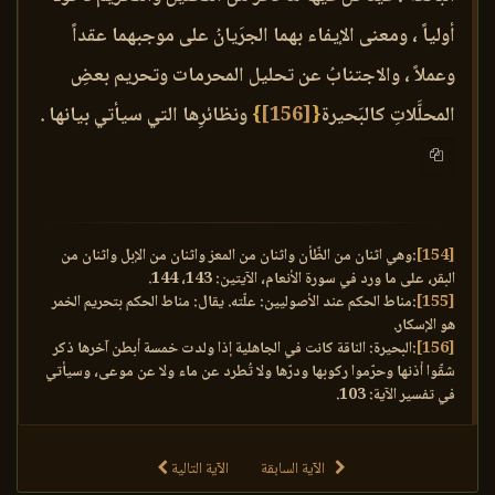
أولياً ، ومعنى الإيفاء بهما الجرَيانُ على موجبهما عقداً
وعملاً ، والاجتنابُ عن تحليل المحرمات وتحريم بعضِ
المحلَّلاتِ كالبَحيرة
{
[156]
}
ونظائرِها التي سيأتي بيانها .
[154]
:وهي اثنان من الظّأن واثنان من المعز واثنان من الإبل واثنان من
البقر، على ما ورد في سورة الأنعام، الآيتين: 143، 144.
[155]
:مناط الحكم عند الأصوليين: علّته. يقال: مناط الحكم بتحريم الخمر
هو الإسكار.
[156]
:البحيرة: الناقة كانت في الجاهلية إذا ولدت خمسة أبطن آخرها ذكر
شقّوا أذنها وحرّموا ركوبها ودرّها ولا تُطرد عن ماء ولا عن موعى، وسيأتي
في تفسير الآية: 103.
الآية السابقة
الآية التالية