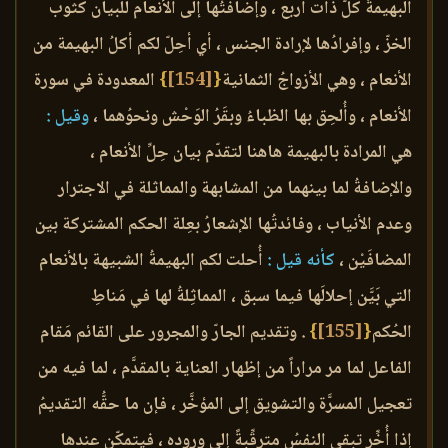
البهيمةُ كلُّ ذات أربع ، وإضافتُها إلى الأنعام للبيان كثوب
الخزّ ، وإفرادُها لإرادة الجنس ، أي أحِلّ لكم أكلُ البهيمة من
الأنعام ، وهي الأزواجُ الثمانية
{
[154]
}
المعدودة في سورة
الأنعام ، وأُلحِق بها الظباءُ وبقَرُ الوَحْش ونحوُهما ،
وقيل :
هي المرادة بالبهيمة هاهنا لتقدّم بيان حِلِّ الأنعام ،
والإضافةُ لما بينهما من المشابهة والمماثلة في الاجترار
وعدم الأنياب ، وفائدتُها الإشعارُ بعِلة الحكم المشتركة بين
المضافَيْن ،
كأنه قيل :
أُحلت لكم البهيمةُ الشبيهة بالأنعام
التي بَيَّن إحلالَها فيما سبق ، المماثِلةُ لها في مَناطِ
الحُكم
{
[155]
}
. وتقديم الجارّ والمجرور على القائم مَقام
الفاعل لما مر مراراً من إظهار العناية بالمقدَّم ، لما فيه من
تعجيل المسرَّة والتشويق إلى المؤخَّر ، فإن ما حقُّه التقديمُ
إذا أُخِّر تبقى النفسُ مترقِّبةً إلى وروده ، فيتمكّن عندها