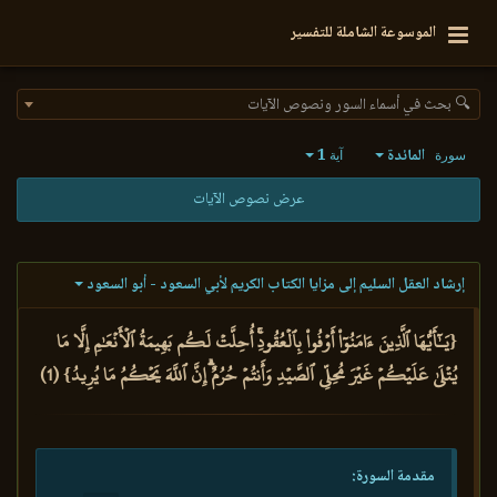
الموسوعة الشاملة للتفسير
🔍 بحث في أسماء السور ونصوص الآيات
المائدة
1
سورة
آية
عرض نصوص الآيات
إرشاد العقل السليم إلى مزايا الكتاب الكريم لأبي السعود - أبو السعود
{يَـٰٓأَيُّهَا ٱلَّذِينَ ءَامَنُوٓاْ أَوۡفُواْ بِٱلۡعُقُودِۚ أُحِلَّتۡ لَكُم بَهِيمَةُ ٱلۡأَنۡعَٰمِ إِلَّا مَا
يُتۡلَىٰ عَلَيۡكُمۡ غَيۡرَ مُحِلِّي ٱلصَّيۡدِ وَأَنتُمۡ حُرُمٌۗ إِنَّ ٱللَّهَ يَحۡكُمُ مَا يُرِيدُ} (1)
مقدمة السورة: