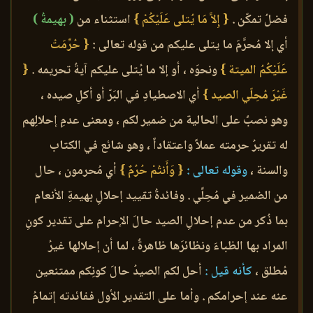
فضلُ تمكّن .
{ إِلاَّ مَا يُتلى عَلَيْكُمْ }
استثناء من
( بهيمةُ )
أي إلا مُحرَّمَ ما يتلى عليكم من قوله تعالى :
{ حُرِّمَتْ
عَلَيْكُمُ الميتة }
ونحوَه ، أو إلا ما يُتلى عليكم آيةُ تحريمه .
{
غَيْرَ مُحِلّي الصيد }
أي الاصطيادِ في البَرّ أو أكلِ صيده ،
وهو نصبٌ على الحالية من ضمير لكم ، ومعنى عدمِ إحلالِهم
له تقريرُ حرمته عملاً واعتقاداً ، وهو شائع في الكتاب
والسنة ،
وقوله تعالى :
{ وَأَنتُمْ حُرُمٌ }
أي مُحرمون ، حال
من الضمير في مُحِلِّي . وفائدةُ تقييد إحلالِ بهيمةِ الأنعام
بما ذُكر من عدم إحلالِ الصيد حالَ الإحرام على تقدير كونِ
المراد بها الظباءَ ونظائرَها ظاهرةٌ ، لما أن إحلالها غيرُ
مُطلق ،
كأنه قيل :
أحل لكم الصيدُ حالَ كونِكم ممتنعين
عنه عند إحرامكم . وأما على التقدير الأول ففائدته إتمامُ