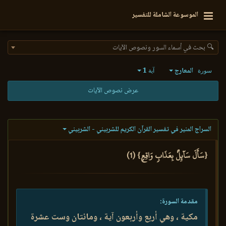
الموسوعة الشاملة للتفسير
🔍 بحث في أسماء السور ونصوص الآيات
المعارج
1
سورة
آية
عرض نصوص الآيات
السراج المنير في تفسير القرآن الكريم للشربيني - الشربيني
{سَأَلَ سَآئِلُۢ بِعَذَابٖ وَاقِعٖ} (1)
مقدمة السورة:
مكية ، وهي أربع وأربعون آية ، ومائتان وست عشرة