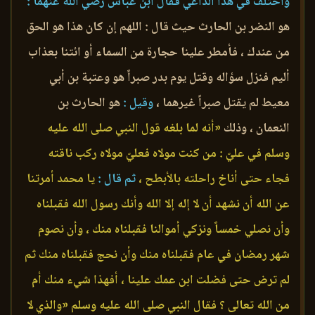
واختلف في هذا الداعي فقال ابن عباس رضي الله عنهما :
هو النضر بن الحارث حيث قال : اللهم إن كان هذا هو الحق
من عندك ، فأمطر علينا حجارة من السماء أو ائتنا بعذاب
أليم فنزل سؤاله وقتل يوم بدر صبراً هو وعتبة بن أبي
معيط لم يقتل صبراً غيرهما ،
وقيل :
هو الحارث بن
النعمان ، وذلك
«أنه لما بلغه قول النبي صلى الله عليه
وسلم في عليّ : من كنت مولاه فعليّ مولاه ركب ناقته
فجاء حتى أناخ راحلته بالأبطح ،
ثم قال :
يا محمد أمرتنا
عن الله أن نشهد أن لا إله إلا الله وأنك رسول الله فقبلناه
وأن نصلي خمساً ونزكي أموالنا فقبلناه منك ، وأن نصوم
شهر رمضان في عام فقبلناه منك وأن نحج فقبلناه منك ثم
لم ترض حتى فضلت ابن عمك علينا ، أفهذا شيء منك أم
من الله تعالى ؟ فقال النبي صلى الله عليه وسلم «والذي لا