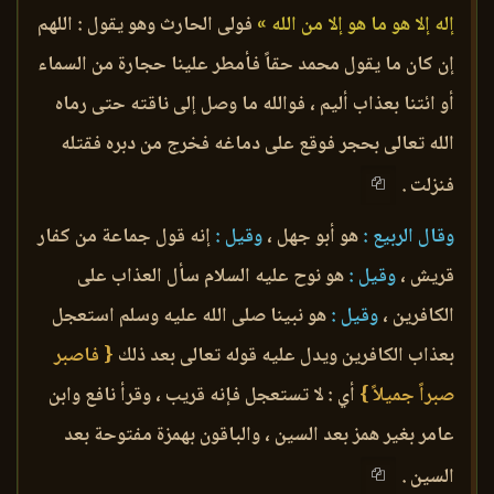
إله إلا هو ما هو إلا من الله »
فولى الحارث وهو يقول : اللهم
إن كان ما يقول محمد حقاً فأمطر علينا حجارة من السماء
أو ائتنا بعذاب أليم ، فوالله ما وصل إلى ناقته حتى رماه
الله تعالى بحجر فوقع على دماغه فخرج من دبره فقتله
فنزلت .
وقال الربيع :
هو أبو جهل ،
وقيل :
إنه قول جماعة من كفار
قريش ،
وقيل :
هو نوح عليه السلام سأل العذاب على
الكافرين ،
وقيل :
هو نبينا صلى الله عليه وسلم استعجل
بعذاب الكافرين ويدل عليه قوله تعالى بعد ذلك
{ فاصبر
صبراً جميلاً }
أي : لا تستعجل فإنه قريب ، وقرأ نافع وابن
عامر بغير همز بعد السين ، والباقون بهمزة مفتوحة بعد
السين .