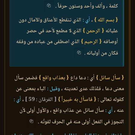
كلمة ، وألف وأحد وستون حرفاً .
{ بسم الله }
،
أي :
الذي تنقطع الأعناق والآمال دون
عليائه
{ الرحمن }
الذي لا مطمع لأحد في حصر
أوصافه
{ الرحيم }
الذي اصطفى من عباده من وفقه
فكان من أوليائه .
{ سأل سائل }
أي : دعا داع
{ بعذاب واقع }
فضمن سأل
معنى دعا ، فلذلك عدى تعديته ،
وقيل :
الباء بمعنى عن
كقوله تعالى :
{ فاسأل به خبيراً }
[ الفرقان : 59 ]
،
أي :
عنه ،
أي :
سأل سائل عن عذاب واقع ، والأول أولى لأن
التجوز في الفعل أولى منه في الحرف لقوتّه .