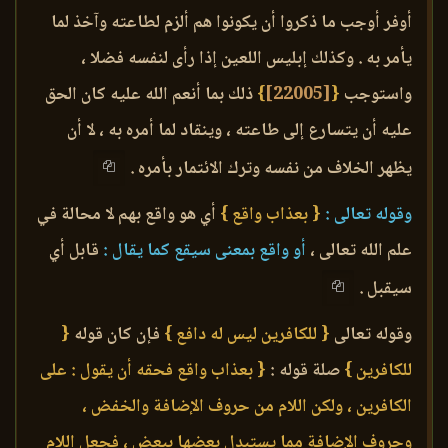
أوفر أوجب ما ذكروا أن يكونوا هم ألزم لطاعته وآخذ لما
يأمر به . وكذلك إبليس اللعين إذا رأى لنفسه فضلا ،
واستوجب
{
[22005]
}
ذلك بما أنعم الله عليه كان الحق
عليه أن يتسارع إلى طاعته ، وينقاد لما أمره به ، لا أن
يظهر الخلاف من نفسه وترك الائتمار بأمره .
وقوله تعالى :
{ بعذاب واقع }
أي هو واقع بهم لا محالة في
علم الله تعالى ،
أو واقع بمعنى سيقع كما يقال :
قابل أي
سيقبل .
وقوله تعالى
{ للكافرين ليس له دافع }
فإن كان قوله
{
للكافرين }
صلة قوله :
{ بعذاب واقع فحقه أن يقول : على
الكافرين ، ولكن اللام من حروف الإضافة والخفض ،
وحروف الإضافة مما يستبدل بعضها ببعض ، فجعل اللام