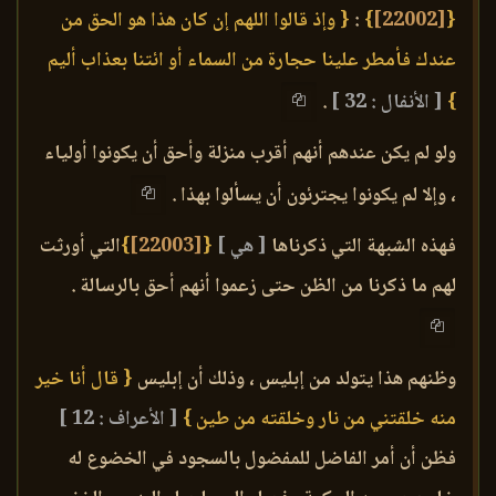
{
[22002]
}
:
{ وإذ قالوا اللهم إن كان هذا هو الحق من
عندك فأمطر علينا حجارة من السماء أو ائتنا بعذاب أليم
}
[ الأنفال : 32 ]
.
ولو لم يكن عندهم أنهم أقرب منزلة وأحق أن يكونوا أولياء
، وإلا لم يكونوا يجترئون أن يسألوا بهذا .
فهذه الشبهة التي ذكرناها
[ هي ]
{
[22003]
}
التي أورثت
لهم ما ذكرنا من الظن حتى زعموا أنهم أحق بالرسالة .
وظنهم هذا يتولد من إبليس ، وذلك أن إبليس
{ قال أنا خير
منه خلقتني من نار وخلقته من طين }
[ الأعراف : 12 ]
فظن أن أمر الفاضل للمفضول بالسجود في الخضوع له