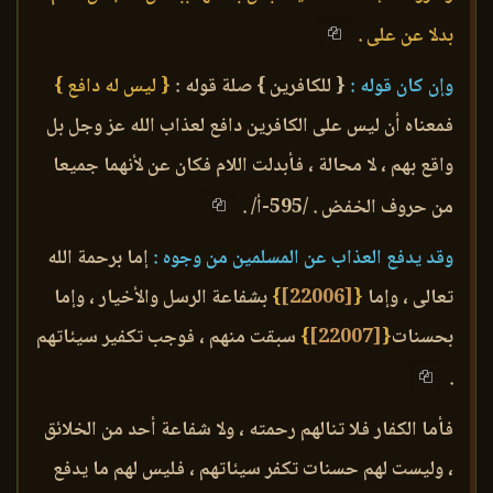
بدلا عن على .
وإن كان قوله :
{ للكافرين } صلة قوله :
{ ليس له دافع }
فمعناه أن ليس على الكافرين دافع لعذاب الله عز وجل بل
واقع بهم ، لا محالة ، فأبدلت اللام فكان عن لأنهما جميعا
من حروف الخفض . /595-أ/ .
وقد يدفع العذاب عن المسلمين من وجوه :
إما برحمة الله
تعالى ، وإما
{
[22006]
}
بشفاعة الرسل والأخيار ، وإما
بحسنات
{
[22007]
}
سبقت منهم ، فوجب تكفير سيئاتهم
.
فأما الكفار فلا تنالهم رحمته ، ولا شفاعة أحد من الخلائق
، وليست لهم حسنات تكفر سيئاتهم ، فليس لهم ما يدفع