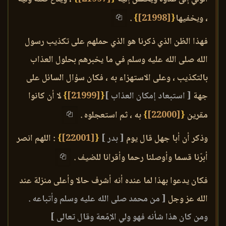
، ويخفيها
{
[21998]
}
.
فهذا الظن الذي ذكرنا هو الذي حملهم على تكذيب رسول
الله صلى الله عليه وسلم في ما يخبرهم بحلول العذاب
بالتكذيب ، وعلى الاستهزاء به ، فكان سؤال السائل على
جهة
[ استبعاد إمكان العذاب ]
{
[21999]
}
لا أن كانوا
مقرين
{
[22000]
}
به ، ثم استعجلوه .
وذكر أن أبا جهل قال يوم
[ بدر ]
{
[22001]
}
: اللهم انصر
أبرّنا قسما وأوصلنا رحما وأقرانا للضيف .
فكان يدعوا بهذا لما عنده أنه أشرف حالا وأعلى منزلة عند
الله عز وجل
[ من محمد صلى الله عليه وسلم وأتباعه .
ومن كان هذا شأنه فهو ولي الإمّعة وقال تعالى ]