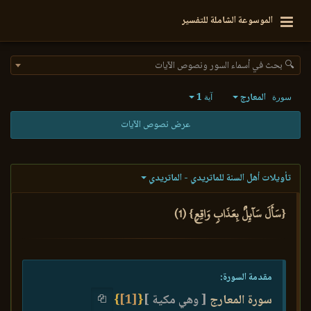
الموسوعة الشاملة للتفسير
🔍 بحث في أسماء السور ونصوص الآيات
المعارج
1
سورة
آية
عرض نصوص الآيات
تأويلات أهل السنة للماتريدي - الماتريدي
{سَأَلَ سَآئِلُۢ بِعَذَابٖ وَاقِعٖ} (1)
مقدمة السورة:
سورة المعارج
[ وهي مكية ]
{
[1]
}