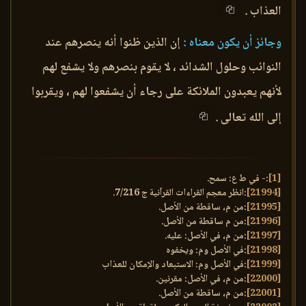
العذاب .
وجائز أن يكون معناه :
إن الذين ظنوا أنه ينصرهم عند
النوائب وحلول الشدائد ، لا يقوم بنصرهم ولا يشفع لهم
لأنهم يعبدون الملائكة على رجاء أن يشفعوا لهم ، ويقربوا
إلى الله تعالى .
[1]
:- في ط ع: سمح.
[21994]
:انظر معجم القراءات القرآنية ج 7/216.
[21995]
:من م، ساقطة من الأصل.
[21996]
:من م ساقطة من الأصل.
[21997]
:من م، في الأصل: عليه.
[21998]
:في الأصل وم: ويخفوه
[21999]
:في الأصل وم: الاستبعاد والإمكان للعذاب
[22000]
:من م، في الأصل: مقرنين.
[22001]
:من م، ساقطة من الأصل.