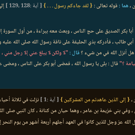
 ،
هما :
قوله تعالى :
{ لقد جاءكم رسول . . . }
[ آية :128 ،129 ]
إلى
 أبا بكر الصديق على حج الناس ، وبعث معه ببراءة ، من أول السورة إ
 أبي طالب ، فأدركه بذي الحليفة على ناقة رسول الله صلى الله عليه 
هل أنزل الله في من شيء ؟
قال :
"لا ولكن لا يبلغ عني إلا رجل مني ، 
يامة ؟"
قال : بلى يا رسول الله ، فمضى أبو بكر على الناس ، ومضى عل
 ،
{ إلى الذين عاهدتم من المشركين }
[ آية :1 ]
نزلت في ثلاثة أحياء
، وفي بني خزيمة بن عامر ، وهما حيان من كنانة ، كان النبي صلى ال
له عز وجل للذين كانوا في العهد أجلهم أربعة أشهر من يوم النحر إل