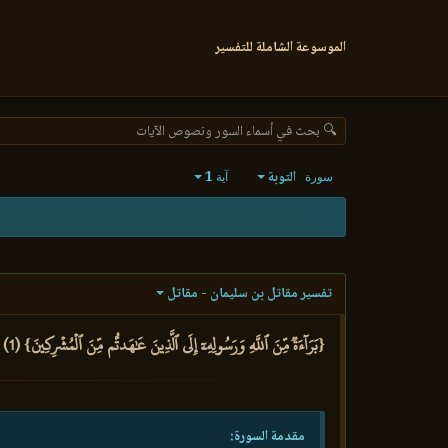
الموسوعة الشاملة للتفسير
🔍 بحث في أسماء السور ونصوص الآيات
التوبة
1
سورة
آية
تفسير مقاتل بن سليمان - مقاتل
{بَرَآءَةٞ مِّنَ ٱللَّهِ وَرَسُولِهِۦٓ إِلَى ٱلَّذِينَ عَٰهَدتُّم مِّنَ ٱلۡمُشۡرِكِينَ} (1)
مقدمة السورة: