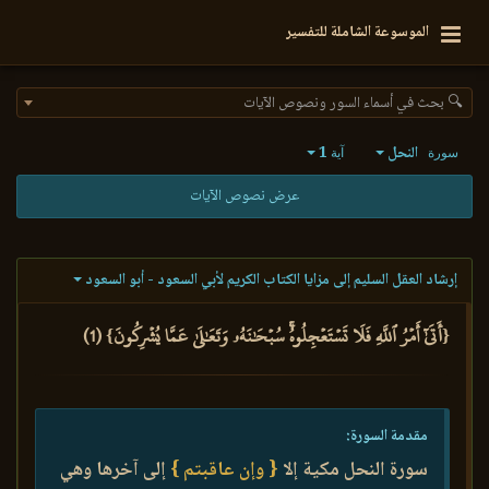
الموسوعة الشاملة للتفسير
🔍 بحث في أسماء السور ونصوص الآيات
النحل
1
سورة
آية
عرض نصوص الآيات
إرشاد العقل السليم إلى مزايا الكتاب الكريم لأبي السعود - أبو السعود
{أَتَىٰٓ أَمۡرُ ٱللَّهِ فَلَا تَسۡتَعۡجِلُوهُۚ سُبۡحَٰنَهُۥ وَتَعَٰلَىٰ عَمَّا يُشۡرِكُونَ} (1)
مقدمة السورة:
سورة النحل مكية إلا
{ وإن عاقبتم }
إلى آخرها وهي