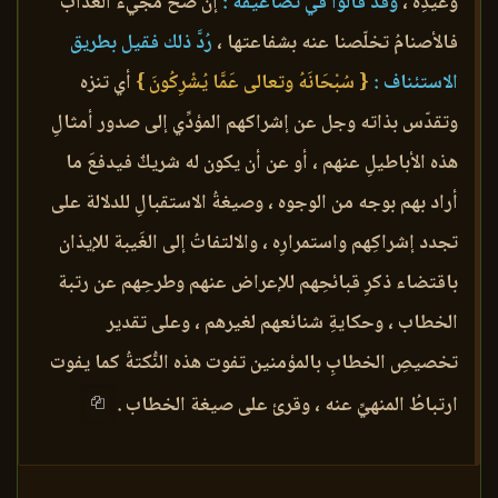
وعيدِه ،
وقد قالوا في تضاعيفه :
إن صح مجيءُ العذاب
فالأصنامُ تخلّصنا عنه بشفاعتها ،
رُدَّ ذلك فقيل بطريق
الاستئناف :
{ سُبْحَانَهُ وتعالى عَمَّا يُشْرِكُونَ }
أي تنزه
وتقدّس بذاته وجل عن إشراكهم المؤدِّي إلى صدور أمثالِ
هذه الأباطيلِ عنهم ، أو عن أن يكون له شريكٌ فيدفعَ ما
أراد بهم بوجه من الوجوه ، وصيغةُ الاستقبالِ للدلالة على
تجدد إشراكِهم واستمرارِه ، والالتفاتُ إلى الغَيبة للإيذان
باقتضاء ذكرِ قبائحِهم للإعراض عنهم وطرحِهم عن رتبة
الخطاب ، وحكايةِ شنائعهم لغيرهم ، وعلى تقدير
تخصيصِ الخطابِ بالمؤمنين تفوت هذه النُّكتةُ كما يفوت
ارتباطُ المنهيِّ عنه ، وقرئ على صيغة الخطاب .