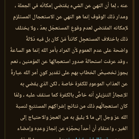
عنه ، لِما أن النهيَ عن الشيء يقتضي إمكانَه في الجملة ،
ومدار ذلك الوقوف إنما هو النهي عن الاستعجال المستلزمِ
لإمكانه المقتضي لعدم وقوعِ المستعجَل بعدُ ، ولا يختلف
ذلك باختلاف المستعجِل كائناً مَنْ كان بل فيه دَلالةٌ
واضحة على عدم العمومِ لأن المراد بأمر الله إنما هو الساعةُ
، وقد عرفت استحالةَ صدور استعجالِها عن المؤمنين ، نعم
يجوز تخصيصُ الخطاب بهم على تقدير كونِ أمر الله عبارةً
عن العذاب الموعودِ للكفرة خاصة ، لكن الذي يقضي به
الإعجازُ التنزيليُّ أنه خاصٌّ بالكفرة كما ستقف عليه ، ولمّا
كان استعجالُهم ذلك من نتائج إشراكِهم المستتبعِ لنسبة
الله عز وجل إلى ما لا يليق به من العجز والاحتياج إلى
الغير ، واعتقادِ أن أحداً يحجُزه عن إنجاز وعدِه وإمضاء