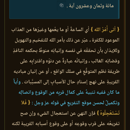
مائة وثمان وعشرون آية .
{ أتى أَمْرُ الله }
أي الساعةُ أو ما يعُمها وغيرَها من العذاب
الموعود للكفرة ، عبّر عن ذلك بأمر الله للتفخيم والتهويل
وللإيذان بأن تحققَه في نفسه وإتيانِه منوطٌ بحكمه النافذِ
وقضائِه الغالب ، وإتيانُه عبارةٌ عن دنوّه واقترابِه على
طريقة نظمِ المتوقَّعِ في سلك الواقع ، أو عن إتيان مباديه
القريبةِ على نهج إسنادِ حال الأسبابِ إلى المسبَّبات .
وأياً
ما كان ففيه تنبيهٌ على كمال قربِه من الوقوع واتصالِه
وتكميلٌ لحسن موقع التفريعِ في قوله عز وجل :
{ فَلاَ
تَسْتَعْجِلُوهُ }
فإن النهيَ عن استعجال الشيءِ وإن صح
تفريعُه على قرب وقوعِه أو على وقوع أسبابه القريبة لكنه