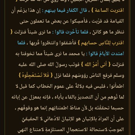
اقتربت الساعة }
،
قال الكفار فيما بينهم :
إن هذا يزعُم أن
القيامة قد قرُبت ، فأمسِكوا عن بعض ما تعملون حتى
ننظر ما هو كائنٌ ،
فلما تأخّرت قالوا :
ما نرى شيئاً فنزلت
{
اقترب لِلنَّاسِ حسابهم }
فأشفقوا وانتظروا قُربها ،
فلما
امتدت الأيامُ قالوا :
يا محمد ما نرى شيئاً مما تخوفنا به
فنزلت
{ أتى أَمْرُ الله }
فوثب رسولُ الله صلى الله عليه
وسلم فرفع الناسُ رؤوسَهم فلما نزل
{ فَلاَ تَسْتَعْجِلُوهُ }
اطمأنوا ، فليس فيه دِلالةٌ على عموم الخطاب كما قيل لا
لما تُوهم من أن التصديرَ بالفاء يأباه ، فإنه بمعزل عن إبائه
حسبما تحققْتَه بل لأن مناطَ اطمئنانِهم إنما هو وقوفُهم ،
على أن المرادَ بالإتيان هو الإتيانُ الادّعائي لا الحقيقيُّ
الموجبُ لاستحالة الاستعجالِ المستلزِمةِ لامتناع النهي