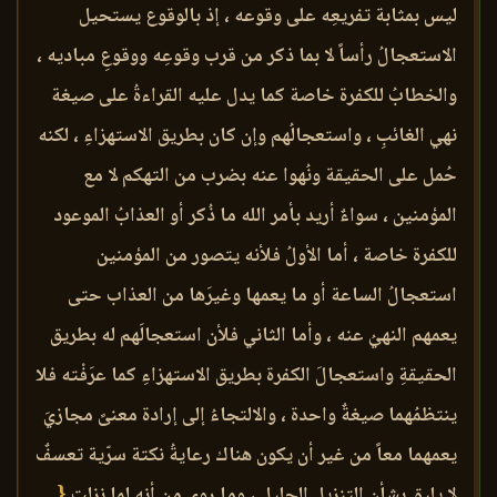
ليس بمثابة تفريعِه على وقوعه ، إذ بالوقوع يستحيل
الاستعجالُ رأساً لا بما ذكر من قرب وقوعِه ووقوعِ مباديه ،
والخطابُ للكفرة خاصة كما يدل عليه القراءةُ على صيغة
نهي الغائبِ ، واستعجالُهم وإن كان بطريق الاستهزاءِ ، لكنه
حُمل على الحقيقة ونُهوا عنه بضرب من التهكم لا مع
المؤمنين ، سواءٌ أريد بأمر الله ما ذُكر أو العذابُ الموعود
للكفرة خاصة ، أما الأولُ فلأنه يتصور من المؤمنين
استعجالُ الساعة أو ما يعمها وغيرَها من العذاب حتى
يعمهم النهيُ عنه ، وأما الثاني فلأن استعجالَهم له بطريق
الحقيقةِ واستعجالَ الكفرة بطريق الاستهزاءِ كما عرَفْته فلا
ينتظمُهما صيغةٌ واحدة ، والالتجاءُ إلى إرادة معنىً مجازيَ
يعمهما معاً من غير أن يكون هناك رعايةُ نكتة سرّية تعسفٌ
لا يليق بشأن التنزيلِ الجليلِ ، وما روي من أنه لما نزلت
{