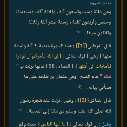
مقدمة السورة:
وهي مائة وست وتسعون آية ، وثلاثة آلاف وسبعمائة
وخمس وأربعون كلمة ، وستة عشر ألفا وثلاثة
وثلاثون حرفا .
قال القرطبي
{
[1]
}
: هذه السورة مدنية إلا آية واحدة
منها
[ وهي ]
قوله تعالى :
{ إن الله يأمركم أن تؤدوا
الأمانات إلى أهلها }
[ النساء : 58 ]
فإنها نزلت ب
"
مكة "
عام الفتح ، وفي عثمان بن طلحة على ما
سيأتي بيانه .
قال النقاش
{
[2]
}
: وقيل : نزلت عند هجرة رسول
الله صلى الله عليه وسلم من مكة إلى المدينة .
وقيل :
إن قوله تعالى :
{ يا أيها الناس }
حيث وقع