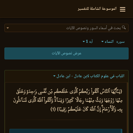
الموسوعة الشاملة للتفسير
🔍 بحث في أسماء السور ونصوص الآيات
النساء
1
سورة
آية
عرض نصوص الآيات
اللباب في علوم الكتاب لابن عادل - ابن عادل
{يَـٰٓأَيُّهَا ٱلنَّاسُ ٱتَّقُواْ رَبَّكُمُ ٱلَّذِي خَلَقَكُم مِّن نَّفۡسٖ وَٰحِدَةٖ وَخَلَقَ
مِنۡهَا زَوۡجَهَا وَبَثَّ مِنۡهُمَا رِجَالٗا كَثِيرٗا وَنِسَآءٗۚ وَٱتَّقُواْ ٱللَّهَ ٱلَّذِي تَسَآءَلُونَ
بِهِۦ وَٱلۡأَرۡحَامَۚ إِنَّ ٱللَّهَ كَانَ عَلَيۡكُمۡ رَقِيبٗا} (1)