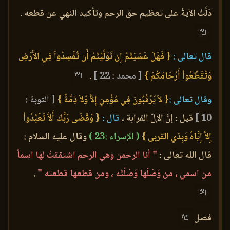
دَلَّتْ الآيةُ على تعظيم حق الرحم وتأكيد النهي عن قطعه .
قال تعالى :
{ فَهَلْ عَسَيْتُمْ إِن تَوَلَّيْتُمْ أَن تُفْسِدُواْ فِي الأَرْضِ
وَتُقَطِّعُواْ أَرْحَامَكُمْ }
[ محمد : 22 ]
.
وقال تعالى :
{ لاَ يَرْقُبُونَ فِي مُؤْمِنٍ إِلاًّ وَلاَ ذِمَّةً }
[ التوبة :
10 ]
قيل : إنَّ الإلّ القرابة ،
قال :
{ وَقَضَى رَبُّكَ أَلاَّ تَعْبُدُواْ
إِلاَّ إِيَّاهُ وَبِذي القربى }
( الإسراء :23 )
وقال عليه السلام :
قال الله تعالى :
" أنا الرحمن وهي الرحم اشتققتُ لها اسماً
من اسمي ، من وَصَلَها وَصَلْتُه ، ومن قطعها قطعته "
.
فصل