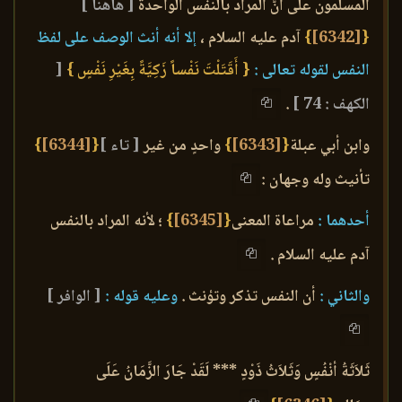
المسلمون على أنَّ المراد بالنفس الواحدة
[ هاهنا ]
{
[6342]
}
آدم عليه السلام ،
إلا أنه أنث الوصف على لفظ
النفس لقوله تعالى :
{ أَقَتَلْتَ نَفْساً زَكِيَّةً بِغَيْرِ نَفْسٍ }
[
الكهف : 74 ]
.
وابن أبي عبلة
{
[6343]
}
واحدٍ من غير
[ تاء ]
{
[6344]
}
تأنيث وله وجهان :
أحدهما :
مراعاة المعنى
{
[6345]
}
؛ لأنه المراد بالنفس
آدم عليه السلام .
والثاني :
أن النفس تذكر وتؤنث .
وعليه قوله :
[ الوافر ]
ثَلاَثَةُ أنْفُسٍ وَثَلاَثُ ذَوْدٍ *** لَقَدْ جَارَ الزَّمَانُ عَلَى