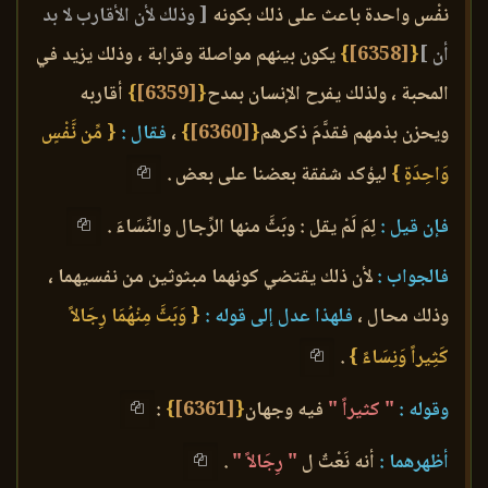
نفْس واحدة باعث على ذلك بكونه
[ وذلك لأن الأقارب لا بد
أن ]
{
[6358]
}
يكون بينهم مواصلة وقرابة ، وذلك يزيد في
المحبة ، ولذلك يفرح الإنسان بمدح
{
[6359]
}
أقاربه
ويحزن بذمهم فقدَّمَ ذكرهم
{
[6360]
}
،
فقال :
{ مِّن نَّفْسٍ
وَاحِدَةٍ }
ليؤكد شفقة بعضنا على بعض .
فإن قيل :
لِمَ لَمْ يقل : وبَثَّ منها الرِّجال والنِّسَاءَ .
فالجواب :
لأن ذلك يقتضي كونهما مبثوثين من نفسيهما ،
وذلك محال ،
فلهذا عدل إلى قوله :
{ وَبَثَّ مِنْهُمَا رِجَالاً
كَثِيراً وَنِسَاءً }
.
وقوله :
" كثيراً "
فيه وجهان
{
[6361]
}
:
أظهرهما :
أنه نَعْتٌ ل
" رِجَالاً "
.