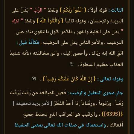
الثالث :
قوله أولاً :
{ اتَّقُواْ رَبَّكُمُ }
ولفظ
" الرَّبِّ "
يَدَلُّ على
التربية والإحسان ، وقوله ثانياً
{ وَاتَّقُواْ اللَّهَ }
ولفظ
" الإله
"
يدل على الغلبة والقهر ، فالأمر الأول بالتقوى بناء على
الترغيب ، والأمر الثاني يدل على الترهيب ،
فكأنَّهُ قيل :
اتقِ الله إنه ربّاك ، وأحسن إليك ، واتق مخالفته ؛ لأنه شديدُ
العقاب عظيم السطوة .
وقوله تعالى :
{ إِنَّ اللَّهَ كَانَ عَلَيْكُمْ رَقِيباً }
.
جارٍ مجرى التعليل والرقيب :
فَعيل للمبالغة من رَقَبَ يَرْقُبُ
رَقْباً ، ورُقوباً ، ورِقْباناً إذا أحدَّ النَّظَرَ
[ لأمر يريد تحقيقه ]
{
[6395]
}
، والرقيب هو المراقب الذي يحفظ جميع
أفعالك ،
واستعماله في صفات الله تعالى بمعنى الحفيظ