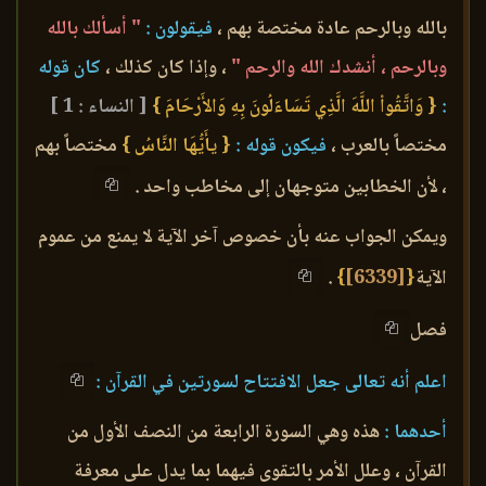
بالله وبالرحم عادة مختصة بهم ،
فيقولون :
" أسألك بالله
وبالرحم ، أنشدك الله والرحم "
، وإذا كان كذلك ،
كان قوله
:
{ وَاتَّقُواْ اللَّهَ الَّذِي تَسَاءَلُونَ بِهِ وَالأَرْحَامَ }
[ النساء : 1 ]
مختصاً بالعرب ،
فيكون قوله :
{ يأَيُّهَا النَّاسُ }
مختصاً بهم
، لأن الخطابين متوجهان إلى مخاطب واحد .
ويمكن الجواب عنه بأن خصوص آخر الآية لا يمنع من عموم
الآية
{
[6339]
}
.
فصل
اعلم أنه تعالى جعل الافتتاح لسورتين في القرآن :
أحدهما :
هذه وهي السورة الرابعة من النصف الأول من
القرآن ، وعلل الأمر بالتقوى فيهما بما يدل على معرفة