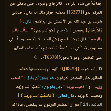
جَمَاعَةٌ في هذه القراءة ، كالزجاج وغيره ، حتى يحكى عن
الفراء الذي
{
[6377]
}
مذهبه جوازُ ذلك أنه قال : حدثني
شريك بن عبد الله عن الأعمش عن إبراهيم ،
قال :
{
وَالأَرْحَامَ }
بخفض
[ الأرحام ]
هو كقولهم :
" أسألك باللَّهِ
والرحمِ "
قال : وهذا قبيح ؛ لأنَّ العرب لا ترُدُّ مخفوضاً على
مخفوضٍ قَدْ كُنِي به ، وَضَعَّفَهُ بَعْضُهمُ بأنه عطف للمظهر
على المضمر ، وهو لا يجوز
{
[6378]
}
.
قال ابن عيس
{
[6379]
}
: إنهم لم يستحسنوا عطف
المظهر على المضمر المرفوع ،
فلا يجوز أن يقال :
" اذهب
وزيد "
و
" ذهبت وزيد "
،
بل يقولون :
اذهبْ أنت وزيد
وذهبت أنا وزيد ،
قال تعالى :
{ فَاذْهَبْ أَنتَ وَرَبُّكَ }
[
المائدة : 24 ]
مع أن المضمر المرفوع قد ينفصل ، فإذا لم