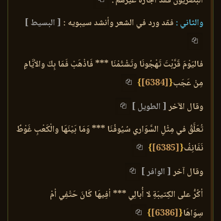
البصريون فقد أجازه غيرهم .
والثاني :
فقد ورد في الشعر وأنشد سيبويه :
[ البسيط ]
فاليَوْمَ قَرَّبْتَ تَهْجُونَا وتَشْتُمْنَا *** فَاذْهَبْ فَمَا بِكَ والأيَّامِ
مِنْ عَجَب
{
[6384]
}
وقال الآخر
[ الطويل ]
تُعَلَّقُ في مِثْلِ السَّوَاري سُيُوفُنَا *** وَمَا بَيْنَهَا والْكَعْبِ غَوْطٌ
نَفَانِفُ
{
[6385]
}
وقال آخر
[ الوافر ]
أكُرُّ على الكِتيبَةِ لا أُبالِي *** أفِيهَا كَانَ حَتْفِي أمْ
سِوَاهَا
{
[6386]
}