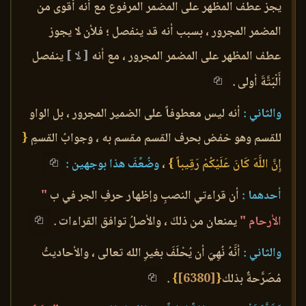
يجز عطف المظهر على المضمر المرفوع مع أنه أقوى من
المضمر المجرور ، بسبب أنه قد ينفصل ؛ فلأن لا يجوز
عطف المظهر على المضمر المجرور ، مع أنه
[ لا ]
ينفصل
أَلْبَتَّةَ أولى .
والثاني :
أنه ليس معطوفاً على الضمير المجرور ، بل الواو
للقسم وهو خفض بحرف القسم مقسم به ، وجوابُ القسمِ
{
إِنَّ اللَّهَ كَانَ عَلَيْكُمْ رَقِيباً }
،
وضُعِّفَ هذا بوجهين :
أحدهما :
أن قراءتي النصبِ وإظهار حرفِ الجر في ب
"
الأرحام "
يمنعان من ذلكَ ، والأصلُ توافق القراءات .
والثاني :
أنَّهُ نُهِيَ أن يُحْلَفَ بغيرِ الله تعالى ، والأحاديثُ
مُصَرَّحةٌ بذلك
{
[6380]
}
.