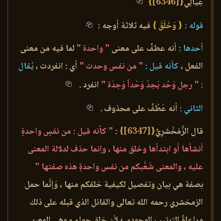
عِيَالِي
{
[6346]
}
قوله :
{ وَخَلَقَ }
فيه ثلاثة أوجه :
أحدها :
أنه عطفٌ على معنى
" واحدة "
لما فيه من معنى
الفعل ،
كأنه قيل :
" من نفس وحدت "
أي : انفردت ،
يُقال
:
" رجل وَحُد يَحِدُ وَحْداً وَحِدَة "
انفرد .
الثاني :
أنه عَطْفٌ على محذوف .
قال الزَّمَخْشرِيُّ
{
[6347]
}
:
" كأنه قيل : من نفسٍ واحدةٍ
أنشأها أو ابتدأها وخلق منها ، وإنما حذف لدلالة المعنى
عليه ، والمعنى شَعَّبكم من نفس واحدةٍ هذه صفتها "
بصفة هي بيان وتفصيل لكيفية خلقكم منها ، وَإنَّما حمل
الزمخشري رحمه الله تعالى والقائل الذي قبله على ذلك
مراعاةُ الترتيب الوجودي ؛ لأن خلق حواء - وهي المعبر