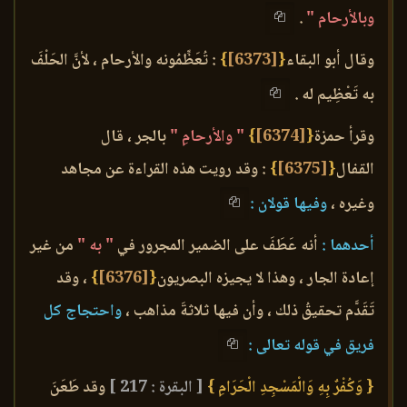
وبالأرحام "
.
وقال أبو البقاء
{
[6373]
}
: تُعَظِّمُونه والأرحام ، لأنَّ الحَلْفَ
به تَعْظِيم له .
وقرأ حمزة
{
[6374]
}
" والأرحامِ "
بالجر ، قال
القفال
{
[6375]
}
: وقد رويت هذه القراءة عن مجاهد
وغيره ،
وفيها قولان :
أحدهما :
أنه عَطَفَ على الضمير المجرور في
" به "
من غير
إعادة الجار ، وهذا لا يجيزه البصريون
{
[6376]
}
، وقد
تَقَدَّم تحقيقُ ذلك ، وأن فيها ثلاثةَ مذاهب ،
واحتجاج كل
فريق في قوله تعالى :
{ وَكُفْرٌ بِهِ وَالْمَسْجِدِ الْحَرَامِ }
[ البقرة : 217 ]
وقد طَعَنَ