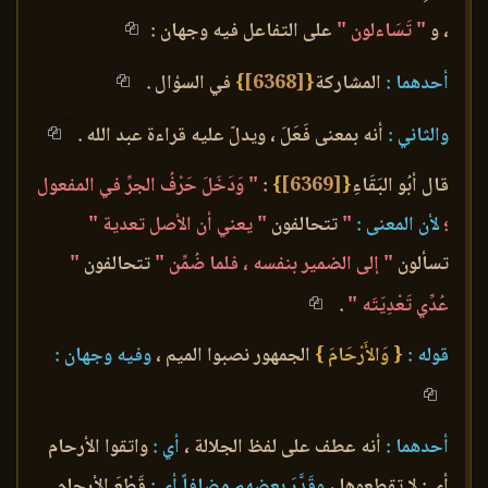
، و
" تَسَاءلون "
على التفاعل فيه وجهان :
أحدهما :
المشاركة
{
[6368]
}
في السؤال .
والثاني :
أنه بمعنى فَعَلَ ، ويدلّ عليه قراءة عبد الله .
قال أبُو البَقَاءِ
{
[6369]
}
:
" وَدَخَلَ حَرْفُ الجرِّ في المفعول
؛
لأن المعنى :
"
تتحالفون
" يعني أن الأصل تعدية "
تسألون
" إلى الضمير بنفسه ، فلما ضُمِّن "
تتحالفون
"
عُدِّي تَعْدِيَتَه "
.
قوله :
{ وَالأَرْحَامَ }
الجمهور نصبوا الميم ،
وفيه وجهان :
أحدهما :
أنه عطف على لفظ الجلالة ،
أي :
واتقوا الأرحام
أي : لا تقطعوها ،
وقَدَّرَ بعضهم مضافاً أي :
قَطْعَ الأرحام .