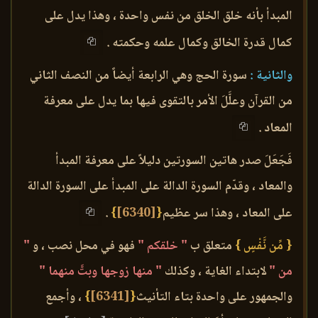
المبدأ بأنه خلق الخلق من نفس واحدة ، وهذا يدل على
كمال قدرة الخالق وكمال علمه وحكمته .
والثانية :
سورة الحج وهي الرابعة أيضاً من النصف الثاني
من القرآن وعلَّلَ الأمر بالتقوى فيها بما يدل على معرفة
المعاد .
فَجَعَلَ صدر هاتين السورتين دليلاً على معرفة المبدأ
والمعاد ، وقدّم السورة الدالة على المبدأ على السورة الدالة
على المعاد ، وهذا سر عظيم
{
[6340]
}
.
{ مِّن نَّفْسٍ }
متعلق ب
" خلقكم "
فهو في محل نصب ، و
"
من "
لابتداء الغاية ، وكذلك
" منها زوجها وبتَّ منهما "
والجمهور على واحدة بتاء التأنيث
{
[6341]
}
، وأجمع