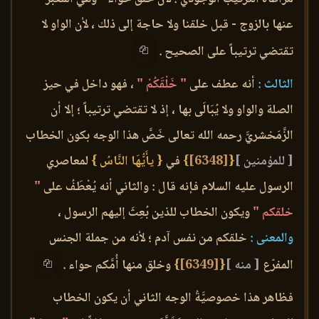
عنها بالزوج - قبل خلقنا ولا حاجة إلى ذلك ، لأن الواو لا
تقتضي ترتيباً على الصحيح .
الثالث :
أنه عطف على
" خَلْقَكُمْ "
، فهو داخل في حيز
الصلة والواو ولا يُبَالَى بها ، إذ لا تقتضي ترتيباً ؛ إلا أن
الزَّمَخشريَّ رحمه الله تعالى خَصَّ هذا الوجه بكون الخطاب
[ للمؤمنين ]
{
[6348]
}
في
{ يأَيُّهَا النَّاسُ }
لمعاصري
الرسول عليه السلام فإنه قال : والثاني أنه يُعْطَفُ على
"
خلقكم "
ويكون الخطاب للذين بُعِثَ إليهم الرسول ،
والمعنى :
خلقكم من نفس آدم ؛ لأنه من جملة الجنس
المفرّع
[ منه ]
{
[6349]
}
وخلق منها أُمَّكم حواء .
فظاهر هذا خصوصيَّةُ الوجه الثاني أن يكون الخطاب