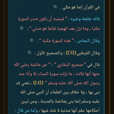
في القرآن إنما هو مكي .
قاله علقمة وغيره :
" فيشبه أن يكون صدر السورة
مكيا ، وما نزل بعد الهجرة فإنما هو مدني "
.
وقال النحاس :
" هذه السورة مكية "
.
وقال القرطبي
{
[3]
}
: والصحيح الأول .
قال في
" صحيح البخاري "
:
" عن عائشة رضي الله
عنها أنها قالت : ما نزلت سورة النساء إلا وأنا عند
رسول الله صلى الله عليه وسلم "
{
[4]
}
، تعني قد
بنى بها ، ولا خلاف بين العلماء أن النبي صلى الله
عليه وسلم إنما بنى بعائشة بالمدينة ، ومن تبين
أحكامها علم أنها مدنية لا شك فيها ،
وأما من قال :