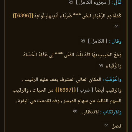
قال :
[ مجزوء الكامل ]
كَمَقَاعِدِ الرُّقَبَاءِ للضْ *** ضُرَبَاءِ أيْدِيهمْ نَوَاهِدْ
{
[6396]
}
وقال :
[ الكامل ]
وَمَعَ الحَبيبِ بِهَا لَقَدْ نِلْتَ المُنَى *** لِي عَقْلَهُ الْحُسَّادُ
وَالرُّقَباءُ
والْمَرْقَبُ :
المكان العالي المشرف يقف عليه الرقيب ،
والرقيب أيضاً
[ ضرب ]
{
[6397]
}
من الحيات ، والرقيب
السهم الثالث من سهام الميسر ، وقد تقدمت في البقرة ،
والارتقاب :
الانتظار .
فصل