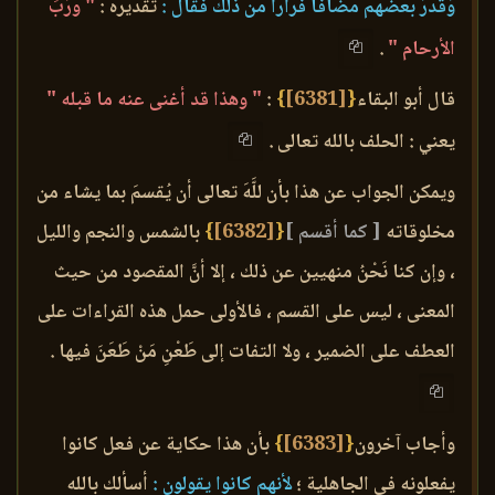
وَقَدَّرَ بَعْضهم مضافاً فراراً من ذلك فقال :
تقديره :
" ورَبِّ
الأرحام "
.
قال أبو البقاء
{
[6381]
}
:
" وهذا قد أغنى عنه ما قبله "
يعني : الحلف بالله تعالى .
ويمكن الجواب عن هذا بأن للَّهَ تعالى أن يُقسمَ بما يشاء من
مخلوقاته
[ كما أقسم ]
{
[6382]
}
بالشمس والنجم والليل
، وإن كنا نَحْنُ منهيين عن ذلك ، إلا أنَّ المقصود من حيث
المعنى ، ليس على القسم ، فالأولى حمل هذه القراءات على
العطف على الضمير ، ولا التفات إلى طَعْنِ مَنْ طَعَنَ فيها .
وأجاب آخرون
{
[6383]
}
بأن هذا حكاية عن فعل كانوا
يفعلونه في الجاهلية ؛
لأنهم كانوا يقولون :
أسألك بالله