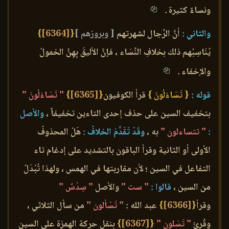
ونساءً كثيرة .
والثاني :
أنَّ الرِّجال لشهرتهم
[ وبروزهم ]
{
[6364]
}
يُنَاسِبُهم ذلك بخلافِ النِّسَاء ، فإنَّ الأليقَ بِهِنَّ الخمولُ
والإخفاء .
قوله :
{ تَسَاءَلُونَ }
قرأ الكوفيون
{
[6365]
}
" تَسَاءَلُونَ "
بتخفيف السين على حذف إحدى التاءين تخفيفاً ،
والأصل
:
" تتساءلون "
به ،
وقَدْ تَقَدَّمَ الخلافُ :
هَلْ المحذوفُ
الأولى أو الثانية وقرأ الباقون بالتشديد على إدغام تاء
التفاعل في السين ؛ لأن مقاربتها في الهمس ، ولهذا تُبْدَلُ
من السين ،
قالوا :
" ست "
والأصل
" سِدْسٌ "
وقرأ
{
[6366]
}
عبد الله :
" تَسْألون "
من سأل الثلاثي ،
وقُرِئَ
" تَسَلون "
{
[6367]
}
بنقل حركة الهمزة على السين