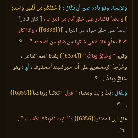
والإيجاد وقع بآدم صحّ أن يُقَالَ :
{ خَلَقَكُمْ مِّن نَّفْسٍ وَاحِدَةٍ
}
وأيضاً فالقادر على خلق آدم من التراب ،
[ كان قادراً
أيضاً على خلق حواء من التراب ]
{
[6353]
}
، وَإذا كان
كذلك فأيّ فائدة في خلقها من ضلع من أضلاعه "
.
وقرئ
" وخالِقُ وباثٌّ "
{
[6354]
}
بلفظ اسم الفاعل ،
وخَرَّجَهُ الزمخشريُّ على أنه خبر لمبتدأ محذوف ،
أي :
وهو
خالِقٌ وباثٌّ .
وَيُقَالُ :
بَثَّ وأبَثَّ ومعناه
" فَرَّقَ "
ثلاثياً ورباعياً
{
[6355]
}
.
قال ابن المظفر
{
[6356]
}
:
" البثُّ تَفْرِيقَكَ الأشياء "
.