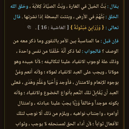
يقال :
بَثَّ الخيلَ في الغارة ، وبَثَّ الصيَّادُ كِلاَبَهُ ،
وخلق الله
الخلق :
بَثَّهُمْ في الأرض ، وبثثت البسطة إذا نشرتها .
قال
تعالى :
{ وَزَرَابِيُّ مَبْثُوثَةٌ }
[ الغاشية : 16 ]
.
فإن قيل :
ما المناسبةُ بين الأمر بالتقوى وما ذكر معه من
الوصف ؟
فالجواب :
لما ذكر أنَّهُ خَلَقَنَا من نفس واحدة ،
وذلك علة لوجوب الانقياد علينا لتكاليفه ؛ لأنا عبيده وهو
مولانا ، ويجب على العبد الانقياد لمولاه ؛ ولأنه أنعم ومَنَّ
بوجوه الإنعام والامتنان ، فأوجد وَأَحْيَا وعَلَّمَ وهَدَى ، فعلى
العبد أن يُقَابِلَ تلك النِّعم بأنواع الخضوع والانقياد ؛ ولأنه
بكونه موجداً وخالقاً وَرَبًّا يجبُ علينا عبادته ، وامتثال
أوامره ، واجتناب نواهيه ، ويلزم من ذلك ألا نوجب لتلك
الأفعال ثواباً ؛ لأن أداء الحق لمستحقه لا يوجب ، وثواب