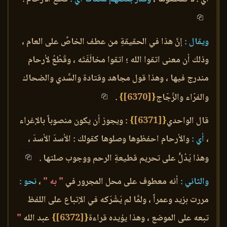
ويقال :
إنَّ هذا في الحقيقةِ من عطف الخاصِّ على العام ،
وذلك أن معنى اتقوا الله ؛ اتقوا مخالَفَتَه ، وقَطْعُ لأرحام
مندرج فيها ، وهذا قول مجاهد وقتادة والسَّدي والضحاك
والفرّاء والزّجّاج
{
[6370]
}
.
قال الواحدي
{
[6371]
}
: ويجوز أن يكون منصوباً بالإغراء
،
أي :
والأرحام احفظوها وصلوها كقولك : الأسدَ الأسدَ ،
وهذا يَدُلُّ على تحريم قطيعةِ الرحم ووجوب صلتها .
والثاني :
أنه معطوف على محل المجرور في
" به "
،
نحو :
مررت بزيد وعمراً ، ولمَّا لم يَشْرَكه في الإتباع على اللفظ
تبعه على الموضع ، وهذا يؤيده قراءة
{
[6372]
}
عبد الله
"