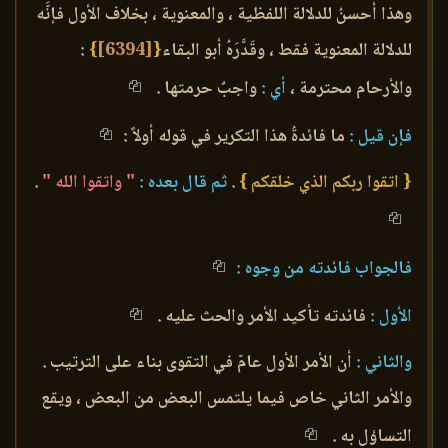
وهذا أحسنُ للدلالة اللفظية ، والمعنوية ، بخلاف الأول فإنَّه
للدلالة المعنوية فقط ، وقَدَّرَهُ أبو البقاء
{
[6394]
}
:
والأرحام محترمة ،
أي :
واجبٌ حرمتها .
فإن قيل :
ما فائدةُ هذا التكرير في قوله أولاً :
{ اتقوا ربكم الذي خلقكم }
.
ثم قال بعده :
" واتقوا الله "
.
فالجواب فائدته من وجوه :
الأول :
فائدته تأكيد الأمر والحث عليه .
والثاني :
أن الأمر الأول عامّ في التقوى بناء على الترتيب .
والأمر الثاني خاص فيما يلتمس البعض من البعض ، ويقع
التساؤل به .