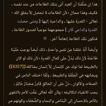
هذا إن سَلَّمْنَا أن العبد أتى بتلك الطاعات من عند نفسه ،
فكيف وهذا محال ؛ لأن الطاعات لا تحصل إلاَّ بخلق الله -
تعالى - القدرة عليها ، والداعية إليها
[ ومتى حصلت
القدرة والداعي كان ]
مجموعهما موجباً لصدور الطاعة ،
فتكون تلك الطاعة إنعاماً آخر .
وأيضاً أنَّهُ خلقنا مِنْ نفسٍ واحدةٍ ، ذلك أيضاً يوجبُ عَلَيْنَا
طَاعَتَهُ لأنَّ ذلك يَدُلُّ على كمال القدرة ؛ لأن ذلك لو كان
بالطبيعة لما تولد عن الإنسان إلاَّ إنسان يشاكله
{
[6357]
}
ويشابهه في الْخِلْقَةِ والطبيعةِ ، ولَمَّا اختلف الناس في
الصفات والألوان ، دَلَّ على أن الخالق قَادِرٌ مختارٌ عَالِمٌ ،
يجب الانقياد لتكاليفه ؛ ولأن اللَّه تَعالى عَقَّبَ الأمر بالتقوى
بالأمر بالإحسانِ إلى الْيَتَامَى والنساءِ والضُّعَفَاء وكونهم من