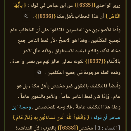
روى الواحدي
{
[6335]
}
عن ابن عباس في قوله :
{ يأَيُّهَا
النَّاسُ }
أن هذا الخطاب لأهل مكة
{
[6336]
}
.
وأما الأصوليون من المفسرين فاتفقوا على أن الخطاب عام
لجميع المكلّفين ، وهذا هو الأصحُّ ؛ لأن لفظ الناس جمع
دخله الألف واللام فيفيد الاستغراق ، ولأنه علّل الأمر
بالاتِّقَاءِ
{
[6337]
}
لكونه تعالى خالق لهم من نفس واحدة ،
وهذه العلة موجودة في جميع المكلفين .
وأيضاً فالتكليف بالتقوى غير مختص بأهل مكة ، بل هو
عام ، وَإذَا كان لفظ الناس عاماً ، والأمر بالتقوى عاماً ،
وعلة هذا التكليف عامةً ، فلا وجه للتخصيص ،
وحجة ابن
عباس أن قوله :
{ وَاتَّقُواْ اللَّهَ الَّذِي تَسَاءَلُونَ بِهِ وَالأَرْحَامَ }
[ النساء : 1 ]
مختص
{
[6338]
}
بالعرب ؛ لأن المناشدة