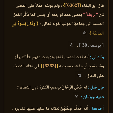
قال أبو البقاء
{
[6362]
}
: ولم يؤنثه حَمْلاً على المعنى ؛
لأن
" رجالاً "
بمعنى عدد أو جمع أو جنس كما ذَكَّر الفعل
المسند إلى جماعةِ المؤنثِ لقوله تعالى :
{ وَقَالَ نِسْوَةٌ فِي
الْمَدِينَةِ }
[ يوسف : 30 ]
.
والثاني :
أنه نعت لمصدر تقديره : وبث منهم بثاً كثيراً ؛
وقد تقدم أن مذهب سيبويه
{
[6363]
}
في مثله النصبُ
على الحالِ .
فإن قيل :
لم خَصَّ الرِّجَالَ بوصفِ الكثرةِ دون النساء ؟
ففيه جوابان :
أحدهما :
أنه حَذَفَ صِفَتَهُنّ لدلالة ما قبلها عليها تقديره :