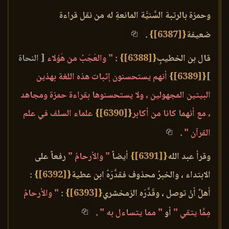
وحمزة بالرتبة السَّنيَّة المانعةِ له من نقل قراءة
ضعيفة
{
[6387]
}
.
قال بن الخطيبِ
{
[6388]
}
:
" والعَجَبُ من هَؤلاء
[ النحاة
]
{
[6389]
}
أنهم يستحسنون إثبات هذه اللغة بهذين
البيتين المجهولين ، ولا يستحسنوها بقراءة حمزة ومجاهد
، مع أنهما كانا من أكابر
{
[6390]
}
علماء السلف في علم
القرآن "
.
وقرأ عبد الله
{
[6391]
}
أيضاً
" والأرحامُ "
رفعاً على
الابتداء ، والخبرُ محذوف فقدَّرَهُ ابن عطية
{
[6392]
}
:
أهلٌ أنْ توصل ، وقَدَّرَه الزمخشري
{
[6393]
}
:
" والأرحامُ
مِمَّا يتقي "
أو
" مما يتساءل به "
.