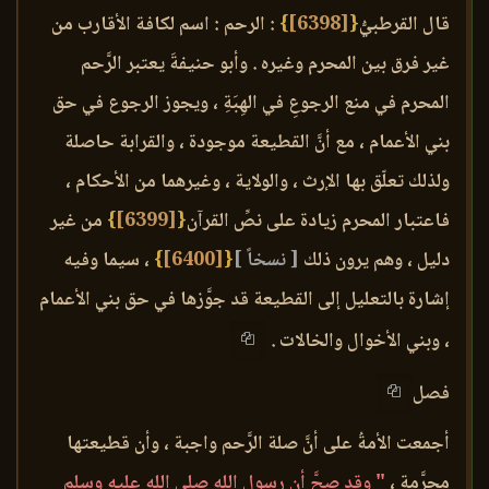
قال القرطبيُّ
{
[6398]
}
: الرحم : اسم لكافة الأقارب من
غير فرق بين المحرم وغيره . وأبو حنيفةَ يعتبر الرَّحم
المحرم في منع الرجوعِ في الهِبَةِ ، ويجوز الرجوع في حق
بني الأعمام ، مع أنَّ القطيعة موجودة ، والقرابة حاصلة
ولذلك تعلّق بها الإرث ، والولاية ، وغيرهما من الأحكام ،
فاعتبار المحرم زيادة على نصِّ القرآن
{
[6399]
}
من غير
دليل ، وهم يرون ذلك
[ نسخاً ]
{
[6400]
}
، سيما وفيه
إشارة بالتعليل إلى القطيعة قد جوَّزها في حق بني الأعمام
، وبني الأخوال والخالات .
فصل
أجمعت الأمةُ على أنَّ صلة الرَّحم واجبة ، وأن قطيعتها
محرَّمة ،
" وقد صحَّ أن رسول الله صلى الله عليه وسلم