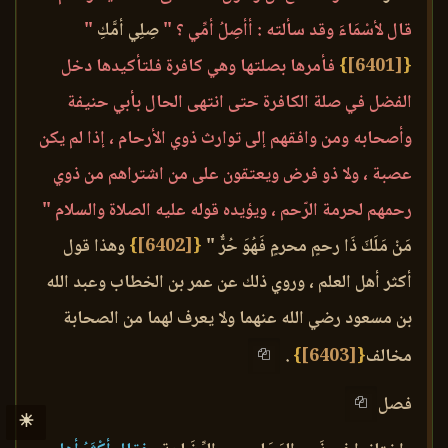
قال لأسْمَاءَ وقد سألته : أأصِلُ أمِّي ؟ "
صِلِي أمَّكِ
"
{
[6401]
}
فأمرها بصلتها وهي كافرة فلتأكيدها دخل
الفضل في صلة الكافرة حتى انتهى الحال بأبي حنيفة
وأصحابه ومن وافقهم إلى توارث ذوي الأرحام ، إذا لم يكن
عصبة ، ولا ذو فرض ويعتقون على من اشتراهم من ذوي
رحمهم لحرمة الرّحم ، ويؤيده قوله عليه الصلاة والسلام "
مَنْ مَلَكَ ذَا رحمٍ محرمٍ فَهُوَ حُرٌّ "
{
[6402]
}
وهذا قول
أكثر أهل العلم ، وروي ذلك عن عمر بن الخطاب وعبد الله
بن مسعود رضي الله عنهما ولا يعرف لهما من الصحابة
مخالف
{
[6403]
}
.
فصل
☀