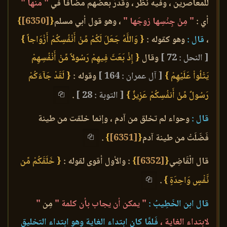
للمعاصرين ، وفيه نظر ، وَقَدَّرَ بعضهم مضافاً في
" منها "
أي :
" مِنْ جِنْسِها زوجَها "
، وهو قول أبي مسلم
{
[6350]
}
،
قال :
وهو كقوله :
{ وَاللَّهُ جَعَلَ لَكُمْ مِّنْ أَنْفُسِكُمْ أَزْوَاجاً }
[ النحل : 72 ]
وقال
{ إِذْ بَعَثَ فِيهِمْ رَسُولاً مِّنْ أَنْفُسِهِمْ
يَتْلُواْ عَلَيْهِمْ }
[ آل عمران : 164 ]
وقوله :
{ لَقَدْ جَآءَكُمْ
رَسُولٌ مِّنْ أَنفُسِكُمْ عَزِيزٌ }
[ التوبة : 28 ]
.
قال :
وحواء لم تخلق من آدم ، وإنما خلقت من طينة
فَضَلَتْ من طينة آدم
{
[6351]
}
.
قال الْقَاضِي
{
[6352]
}
: والأول أقوى لقوله :
{ خَلَقَكُمْ مِّن
نَّفْسٍ وَاحِدَةٍ }
.
قال ابن الخَطِيبُ :
" يمكن أن يجاب بأن كلمة "
مِن
"
لابتداء الغاية ،
فَلمَّا كان ابتداء الغاية وهو ابتداء التخليق