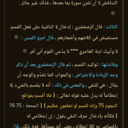
التناقض لا أن تقرن سورة بما بعدها ، فذلك غير جائز .
الثالث :
قال الزمخشري : إدخال لا النافية على فعل القسم
مستفيض في كلامهم وأشعارهم ،
قال امرؤ القيس :
لا وأبيك ابنة العامريّ *** لا يدّعي القوم أني أفر
وفائدتها :
توكيد القسم ،
ثم قال الزمخشري بعد أن ذكر
وجه الزيادة والاعتراض :
والجواب كما تقدّم والوجه أن
يقال : هي للنفي ،
والمعنى في ذلك :
أنه لا يقسم بالشيء إلا
إعظاماً له يدل عليه قوله تعالى :
{ فلا أقسم بمواقع
النجوم 75 وإنه لقسم لو تعلمون عظيم }
[ الجمعة : 75 76
]
فكأنه بإدخال حرف النفي يقول : إن إعظامي له
بإقسامي به كلا إعظام ، يعني أنه يستأهل فوق ذلك .
قال