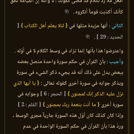
أفعل فلا ردّ لكلام قد مضى كقولك : لا والله إن القيامة لحق
كأنك أكذبت قوماً أنكروه .
الثاني :
أنها مزيدة مثلها في
{ لئلا يعلم أهل الكتاب }
[
الحديد : 29 ]
.
واعترضوا هذا بأنها إنما تزاد في وسط الكلام لا في أوّله .
وأجيب :
بأنّ القرآن في حكم سورة واحدة متصل بعضه
ببعض يدل على ذلك أنه قد يجيء ذكر الشيء في سورة
ويذكر جوابه في سورة أخرى كقوله تعالى :
{ يا أيها الذي
نزل عليه الذكر إنك لمجنون }
[ الحجر : 6 ]
وجوابه في
سورة أخرى
{ ما أنت بنعمة ربك بمجنون }
[ القلم : 2 ]
وإذا كان كذلك كان أوّل هذه السورة جارياً مجرى الوسط ،
وردّ هذا بأنّ القرآن في حكم السورة الواحدة في عدم