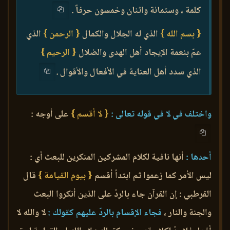
كلمة ، وستمائة واثنان وخمسون حرفاً .
{ بسم الله }
الذي له الجلال والكمال
{ الرحمن }
الذي
عمّ بنعمة الإيجاد أهل الهدى والضلال
{ الرحيم }
الذي سدد أهل العناية في الأفعال والأقوال .
واختلف في لا في قوله تعالى :
{ لا أقسم }
على أوجه :
أحدها :
أنها نافية لكلام المشركين المنكرين للبعث أي :
ليس الأمر كما زعموا ثم ابتدأ أقسم
{ بيوم القيامة }
قال
القرطبي : إن القرآن جاء بالردّ على الذين أنكروا البعث
والجنة والنار ،
فجاء الإقسام بالردّ عليهم كقولك :
لا والله لا