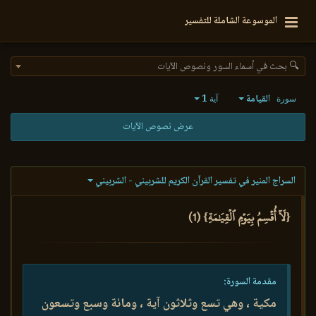
الموسوعة الشاملة للتفسير
🔍 بحث في أسماء السور ونصوص الآيات
القيامة
1
سورة
آية
عرض نصوص الآيات
السراج المنير في تفسير القرآن الكريم للشربيني - الشربيني
{لَآ أُقۡسِمُ بِيَوۡمِ ٱلۡقِيَٰمَةِ} (1)
مقدمة السورة:
مكية ، وهي تسع وثلاثون آية ، ومائة وسبع وتسعون